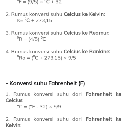
⁰F = (9/5) × ⁰
C
+ 32
2. Rumus konversi suhu
Celcius ke Kelvin:
K= ⁰
C
+ 273,15
3. Rumus konversi suhu
Celcius ke Reamur:
⁰R = (4/5) ⁰
C
4. Rumus konversi suhu
Celcius ke Rankine:
⁰Ra = (⁰
C
+ 273.15) × 9/5
- Konversi suhu Fahrenheit (F)
1. Rumus konversi suhu dari
Fahrenheit ke
Celcius
:
°C = (°F - 32) × 5/9
2. Rumus konversi suhu dari
Fahrenheit ke
Kelvin
: