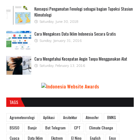
Konsepsi Pengamatan Fenologi sebagai bagian Tupoksi Stasiun
Klimatologi
Saturday, June 30, 2018
Cara Mengakses Data Iklim Indonesia Secara Gratis
Sunday, January 31, 2016
Cara Mengetahui Kecepatan Angin Tanpa Menggunakan Alat
Saturday, February 13, 2016
TAGS
Agrometeorologi
Aplikasi
Arsitektur
Atmosfer
BMKG
BSISO
Banjir
Bot Telegram
CPT
Climate Change
Cuaca
Data Iklim
Ekstrem
El Nino
English
Enso