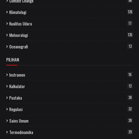
Climate Change
56
Klimatologi
126
Kualitas Udara
17
Meteorologi
135
Oceanografi
13
PILIHAN
Instrumen
16
Kalkulator
12
Pustaka
30
Regulasi
32
Sains Umum
28
Termodinamika
29