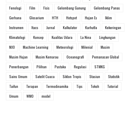
Fenologi
Film
Fisis
Gelombang Gunung
Gelombang Panas
Gerhana
Glosarium
HTH
Hotspot
Hujan Es
Iklim
Instrumen
Itacs
Jurnal
Kalkulator
Karhutla
Kekeringan
Klimatologi
Konsep
Kualitas Udara
La Nina
Lingkungan
MJO
Machine Learning
Meteorologi
Milenial
Musim
Musim Hujan
Musim Kemarau
Oceanografi
Pemanasan Global
Penerbangan
Pilihan
Pustaka
Regulasi
STMKG
Sains Umum
Satelit Cuaca
Siklon Tropis
Stasiun
Statistik
Taifun
Terapan
Termodinamika
Tips
Tokoh
Tutorial
Umum
WMO
model