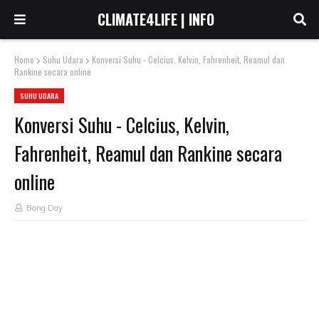
CLIMATE4LIFE | INFO
Home
Suhu Udara
Konversi Suhu - Celcius, Kelvin, Fahrenheit, Reamul dan
Rankine secara online
SUHU UDARA
Konversi Suhu - Celcius, Kelvin,
Fahrenheit, Reamul dan Rankine secara
online
Bang Day