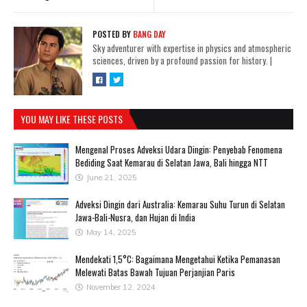
POSTED BY
BANG DAY
Sky adventurer with expertise in physics and atmospheric
sciences, driven by a profound passion for history.
|
YOU MAY LIKE THESE POSTS
Mengenal Proses Adveksi Udara Dingin: Penyebab Fenomena
Bediding Saat Kemarau di Selatan Jawa, Bali hingga NTT
June 21, 2025
Adveksi Dingin dari Australia: Kemarau Suhu Turun di Selatan
Jawa-Bali-Nusra, dan Hujan di India
May 14, 2025
Mendekati 1,5°C: Bagaimana Mengetahui Ketika Pemanasan
Melewati Batas Bawah Tujuan Perjanjian Paris
November 12, 2024