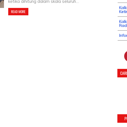
ketika dihitung dalam skala seluruh…
Kal
READ MORE
Keti
Kalk
Radi
Info
CARI
P