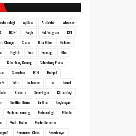
S
meteorologi
Aplikasi
Arsitektur
Atmosfer
G
BSISO
Banjir
Bot Telegram
CPT
ate Change
Cuaca
Data Iklim
Ekstrem
no
English
Enso
Fenologi
Film
Gelombang Gunung
Gelombang Panas
ana
Glosarium
HTH
Hotspot
n Es
Iklim
Instrumen
Itacs
Jurnal
lator
Karhutla
Kekeringan
Klimatologi
ep
Kualitas Udara
La Nina
Lingkungan
Machine Learning
Meteorologi
Milenial
m
Musim Hujan
Musim Kemarau
nografi
Pemanasan Global
Penerbangan