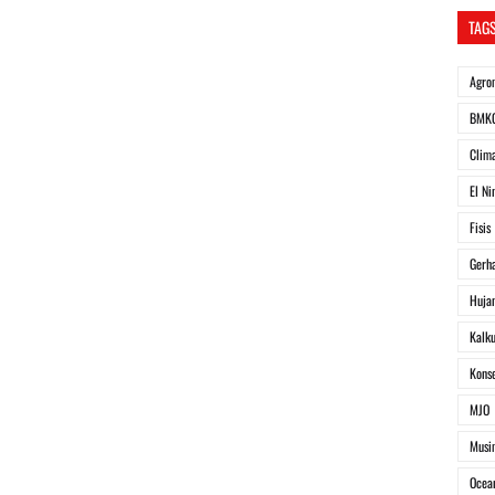
TAG
Agro
BMK
Clim
El Ni
Fisis
Gerh
Huja
Kalku
Kons
MJO
Musi
Ocea