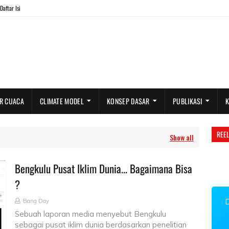
Daftar Isi
R CUACA
CLIMATE MODEL
KONSEP DASAR
PUBLIKASI
REEL
Show all
Bengkulu Pusat Iklim Dunia... Bagaimana Bisa
?
Bang Day
Sebuah laporan media menyebut Bengkulu
sebagai pusat iklim dunia berdasarkan penelitian