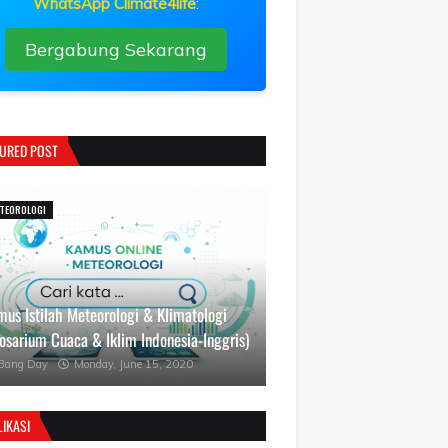
WhatsApp Climate4life
:
Bergabung Sekarang
TURED POST
TEOROLOGI
us Istilah Meteorologi & Klimatologi
osarium Cuaca & Iklim Indonesia-Inggris)
Bang Day
Monday, June 15, 2020
IKASI