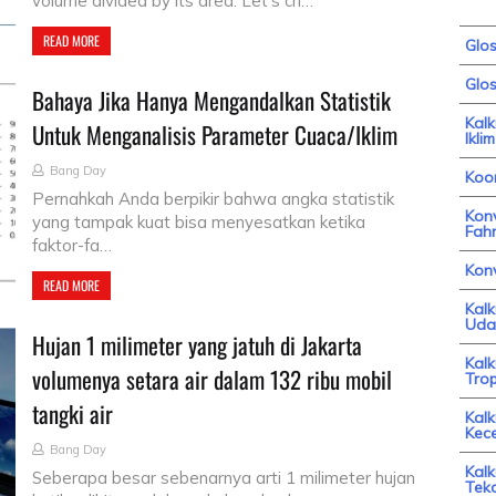
volume divided by its area. Let's ch…
READ MORE
Glo
Glos
Bahaya Jika Hanya Mengandalkan Statistik
Kal
Untuk Menganalisis Parameter Cuaca/Iklim
Iklim
Bang Day
Koor
Pernahkah Anda berpikir bahwa angka statistik
Konv
yang tampak kuat bisa menyesatkan ketika
Fahr
faktor-fa…
Kon
READ MORE
Kal
Uda
Hujan 1 milimeter yang jatuh di Jakarta
Kal
volumenya setara air dalam 132 ribu mobil
Trop
tangki air
Kalk
Kec
Bang Day
Kalk
Seberapa besar sebenarnya arti 1 milimeter hujan
Tek