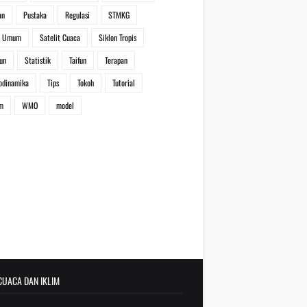
an
Pustaka
Regulasi
STMKG
s Umum
Satelit Cuaca
Siklon Tropis
un
Statistik
Taifun
Terapan
odinamika
Tips
Tokoh
Tutorial
m
WMO
model
UACA DAN IKLIM