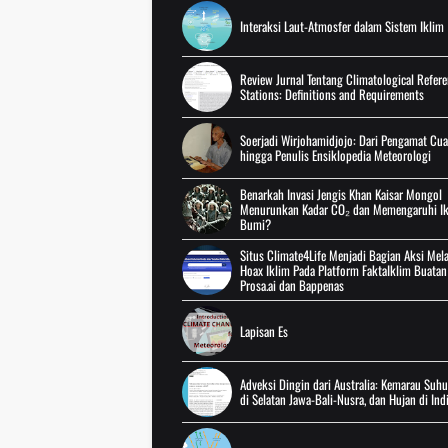
Interaksi Laut-Atmosfer dalam Sistem Iklim
Review Jurnal Tentang Climatological Refer
Stations: Definitions and Requirements
Soerjadi Wirjohamidjojo: Dari Pengamat Cu
hingga Penulis Ensiklopedia Meteorologi
Benarkah Invasi Jengis Khan Kaisar Mongol
Menurunkan Kadar CO₂ dan Memengaruhi Ik
Bumi?
Situs Climate4Life Menjadi Bagian Aksi Me
Hoax Iklim Pada Platform FaktaIklim Buatan
Prosa.ai dan Bappenas
Lapisan Es
Adveksi Dingin dari Australia: Kemarau Suhu
di Selatan Jawa-Bali-Nusra, dan Hujan di Ind