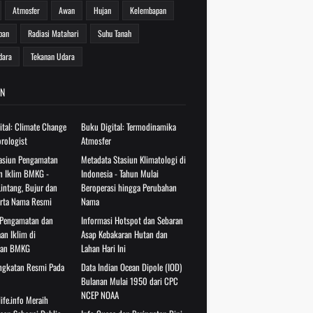
Atmosfer
Awan
Hujan
Kelembapan
pan
Radiasi Matahari
Suhu Tanah
dara
Tekanan Udara
N
ital: Climate Change
Buku Digital: Termodinamika
rologist
Atmosfer
tasiun Pengamatan
Metadata Stasiun Klimatologi di
n Iklim BMKG -
Indonesia - Tahun Mulai
intang, Bujur dan
Beroperasi hingga Perubahan
serta Nama Resmi
Nama
 Pengamatan dan
Informasi Hotspot dan Sebaran
an Iklim di
Asap Kebakaran Hutan dan
gan BMKG
Lahan Hari Ini
ingkatan Resmi Pada
Data Indian Ocean Dipole (IOD)
Bulanan Mulai 1950 dari CPC
NCEP NOAA
ife.info Meraih