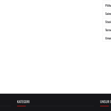
Pilih
Sain
Stasi
Term
Umu
KATEGORI
UNSUR C