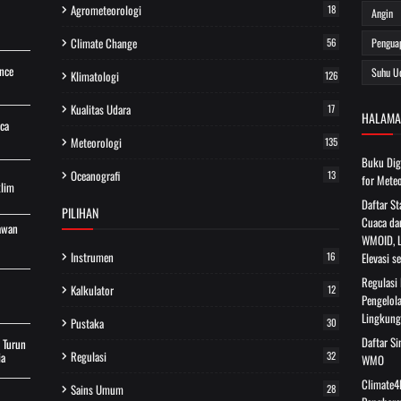
Agrometeorologi
18
Angin
Climate Change
56
Pengua
ence
Suhu U
Klimatologi
126
Kualitas Udara
17
HALAMA
aca
Meteorologi
135
Buku Dig
Oceanografi
13
for Meteo
lim
Daftar S
PILIHAN
Cuaca da
lawan
WMOID, L
Instrumen
16
Elevasi 
Regulasi
Kalkulator
12
Pengelola
Lingkun
Pustaka
30
Daftar S
 Turun
Regulasi
ia
32
WMO
Climate4l
Sains Umum
28