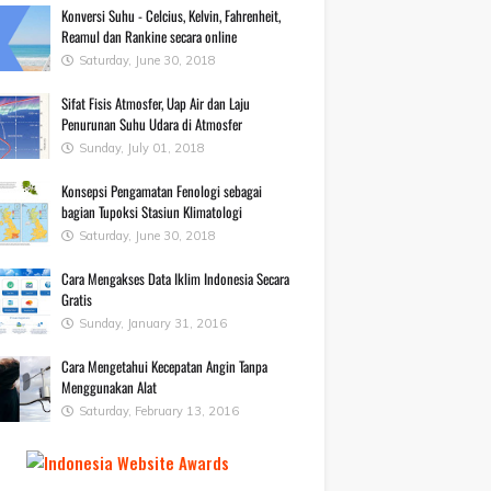
Konversi Suhu - Celcius, Kelvin, Fahrenheit,
Reamul dan Rankine secara online
Saturday, June 30, 2018
Sifat Fisis Atmosfer, Uap Air dan Laju
Penurunan Suhu Udara di Atmosfer
Sunday, July 01, 2018
Konsepsi Pengamatan Fenologi sebagai
bagian Tupoksi Stasiun Klimatologi
Saturday, June 30, 2018
Cara Mengakses Data Iklim Indonesia Secara
Gratis
Sunday, January 31, 2016
Cara Mengetahui Kecepatan Angin Tanpa
Menggunakan Alat
Saturday, February 13, 2016