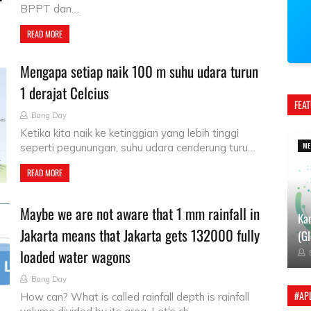
BPPT dan…
READ MORE
Mengapa setiap naik 100 m suhu udara turun
1 derajat Celcius
FEA
Bang Day
Ketika kita naik ke ketinggian yang lebih tinggi
ME
seperti pegunungan, suhu udara cenderung turu…
READ MORE
Maybe we are not aware that 1 mm rainfall in
Kam
Jakarta means that Jakarta gets 132000 fully
(Gl
loaded water wagons
Bang Day
#APL
How can? What is called rainfall depth is rainfall