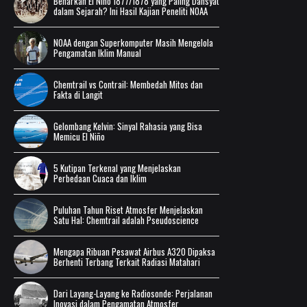
Benarkah El Niño 1877/1878 yang Paling Dahsyat
dalam Sejarah? Ini Hasil Kajian Peneliti NOAA
NOAA dengan Superkomputer Masih Mengelola
Pengamatan Iklim Manual
Chemtrail vs Contrail: Membedah Mitos dan
Fakta di Langit
Gelombang Kelvin: Sinyal Rahasia yang Bisa
Memicu El Niño
5 Kutipan Terkenal yang Menjelaskan
Perbedaan Cuaca dan Iklim
Puluhan Tahun Riset Atmosfer Menjelaskan
Satu Hal: Chemtrail adalah Pseudoscience
Mengapa Ribuan Pesawat Airbus A320 Dipaksa
Berhenti Terbang Terkait Radiasi Matahari
Dari Layang-Layang ke Radiosonde: Perjalanan
Inovasi dalam Pengamatan Atmosfer