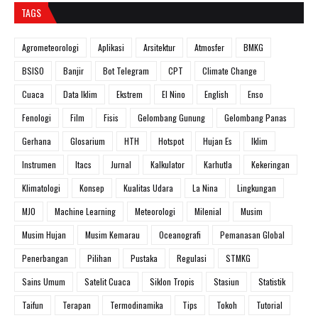
TAGS
Agrometeorologi
Aplikasi
Arsitektur
Atmosfer
BMKG
BSISO
Banjir
Bot Telegram
CPT
Climate Change
Cuaca
Data Iklim
Ekstrem
El Nino
English
Enso
Fenologi
Film
Fisis
Gelombang Gunung
Gelombang Panas
Gerhana
Glosarium
HTH
Hotspot
Hujan Es
Iklim
Instrumen
Itacs
Jurnal
Kalkulator
Karhutla
Kekeringan
Klimatologi
Konsep
Kualitas Udara
La Nina
Lingkungan
MJO
Machine Learning
Meteorologi
Milenial
Musim
Musim Hujan
Musim Kemarau
Oceanografi
Pemanasan Global
Penerbangan
Pilihan
Pustaka
Regulasi
STMKG
Sains Umum
Satelit Cuaca
Siklon Tropis
Stasiun
Statistik
Taifun
Terapan
Termodinamika
Tips
Tokoh
Tutorial