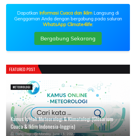
Dapatkan
Informasi Cuaca dan Iklim
Langsung di
Genggaman Anda dengan bergabung pada saluran
WhatsApp Climate4life
:
Bergabung Sekarang
FEATURED POST
METEOROLOGI
Kamus Istilah Meteorologi & Klimatologi (Glosarium
Cuaca & Iklim Indonesia-Inggris)
Bang Day
Monday, June 15, 2020