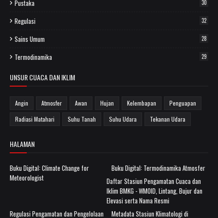
Pustaka
30
Regulasi
32
Sains Umum
28
Termodinamika
29
UNSUR CUACA DAN IKLIM
Angin
Atmosfer
Awan
Hujan
Kelembapan
Penguapan
Radiasi Matahari
Suhu Tanah
Suhu Udara
Tekanan Udara
HALAMAN
Buku Digital: Climate Change for
Buku Digital: Termodinamika Atmosfer
Meteorologist
Daftar Stasiun Pengamatan Cuaca dan
Iklim BMKG - WMOID, Lintang, Bujur dan
Elevasi serta Nama Resmi
Regulasi Pengamatan dan Pengelolaan
Metadata Stasiun Klimatologi di