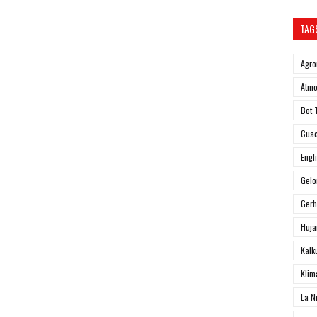
TAG
Agro
Atmo
Bot 
Cua
Engl
Gel
Ger
Huja
Kalk
Klim
La N