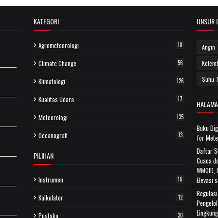
KATEGORI
UNSUR 
Agrometeorologi
18
Angin
Climate Change
56
Kelem
Suhu 
Klimatologi
126
Kualitas Udara
17
HALAMA
Meteorologi
135
Buku Dig
Oceanografi
13
for Mete
Daftar 
PILIHAN
Cuaca da
WMOID, L
Instrumen
16
Elevasi 
Regulas
Kalkulator
12
Pengelol
Lingkun
Pustaka
30