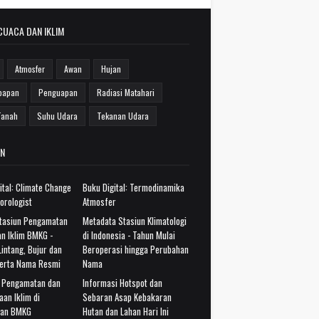
CUACA DAN IKLIM
Atmosfer
Awan
Hujan
bapan
Penguapan
Radiasi Matahari
Tanah
Suhu Udara
Tekanan Udara
N
ital: Climate Change
Buku Digital: Termodinamika
orologist
Atmosfer
Stasiun Pengamatan
Metadata Stasiun Klimatologi
n Iklim BMKG -
di Indonesia - Tahun Mulai
intang, Bujur dan
Beroperasi hingga Perubahan
serta Nama Resmi
Nama
i Pengamatan dan
Informasi Hotspot dan
aan Iklim di
Sebaran Asap Kebakaran
gan BMKG
Hutan dan Lahan Hari Ini