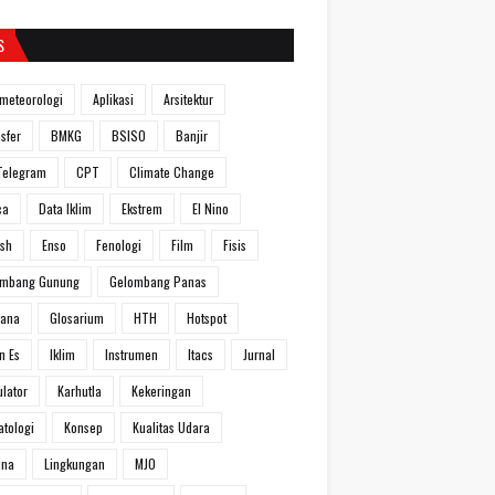
S
meteorologi
Aplikasi
Arsitektur
sfer
BMKG
BSISO
Banjir
Telegram
CPT
Climate Change
ca
Data Iklim
Ekstrem
El Nino
ish
Enso
Fenologi
Film
Fisis
ombang Gunung
Gelombang Panas
hana
Glosarium
HTH
Hotspot
n Es
Iklim
Instrumen
Itacs
Jurnal
ulator
Karhutla
Kekeringan
atologi
Konsep
Kualitas Udara
ina
Lingkungan
MJO