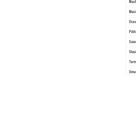
Mach
Mus
Ocea
Pili
Sai
Stas
Ter
Um