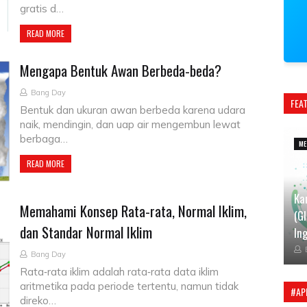
gratis d…
READ MORE
Mengapa Bentuk Awan Berbeda-beda?
Bang Day
FEA
Bentuk dan ukuran awan berbeda karena udara
naik, mendingin, dan uap air mengembun lewat
berbaga…
ME
READ MORE
Ka
Memahami Konsep Rata-rata, Normal Iklim,
(G
dan Standar Normal Iklim
Ing
Bang Day
Rata‑rata iklim adalah rata‑rata data iklim
aritmetika pada periode tertentu, namun tidak
#AP
direko…