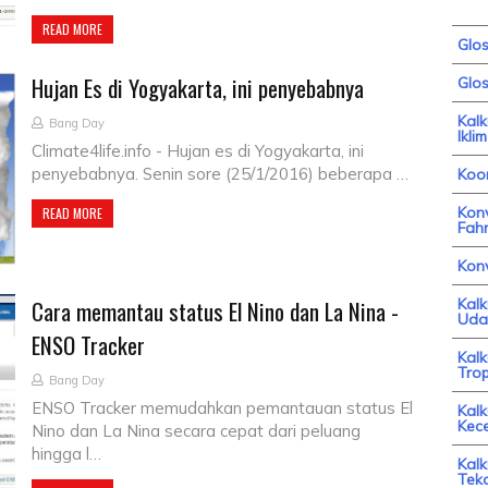
READ MORE
Glo
Hujan Es di Yogyakarta, ini penyebabnya
Glos
Kal
Bang Day
Iklim
Climate4life.info - Hujan es di Yogyakarta, ini
penyebabnya. Senin sore (25/1/2016) beberapa …
Koor
Konv
READ MORE
Fahr
Kon
Cara memantau status El Nino dan La Nina -
Kal
Uda
ENSO Tracker
Kal
Trop
Bang Day
ENSO Tracker memudahkan pemantauan status El
Kalk
Kec
Nino dan La Nina secara cepat dari peluang
hingga l…
Kalk
Tek