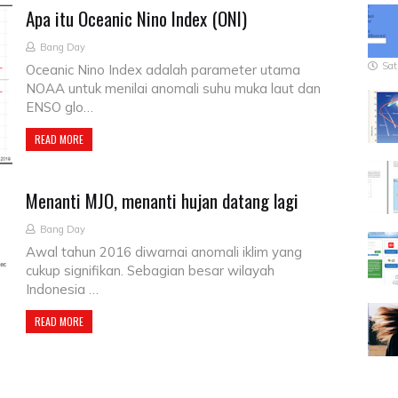
Apa itu Oceanic Nino Index (ONI)
Bang Day
Sat
Oceanic Nino Index adalah parameter utama
NOAA untuk menilai anomali suhu muka laut dan
ENSO glo…
READ MORE
Menanti MJO, menanti hujan datang lagi
Bang Day
Awal tahun 2016 diwarnai anomali iklim yang
cukup signifikan. Sebagian besar wilayah
Indonesia …
READ MORE