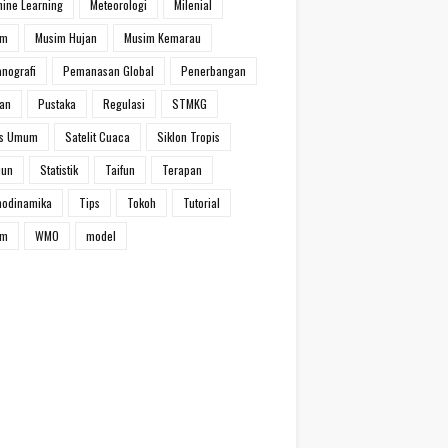
ine Learning
Meteorologi
Milenial
im
Musim Hujan
Musim Kemarau
nografi
Pemanasan Global
Penerbangan
han
Pustaka
Regulasi
STMKG
ns Umum
Satelit Cuaca
Siklon Tropis
iun
Statistik
Taifun
Terapan
modinamika
Tips
Tokoh
Tutorial
um
WMO
model