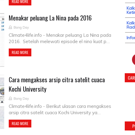
READ MORE
Kal
Keti
Menakar peluang La Nina pada 2016
Kalk
Radi
Bang Day
Climate4life.info - Menakar peluang La Nina pada
Info
2016. Setelah melewati episode el nino kuat p…
READ MORE
CARI
Cara mengakses arsip citra satelit cuaca
Kochi University
Bang Day
Climate4life.info - Berikut ulasan cara mengakses
arsip citra satelit cuaca Kochi University ya…
READ MORE
P