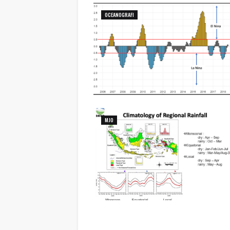
OCEANOGRAFI
MJO