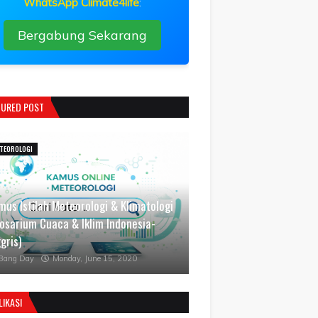
WhatsApp Climate4life
:
Bergabung Sekarang
TURED POST
TEOROLOGI
mus Istilah Meteorologi & Klimatologi
losarium Cuaca & Iklim Indonesia-
gris)
Bang Day
Monday, June 15, 2020
LIKASI