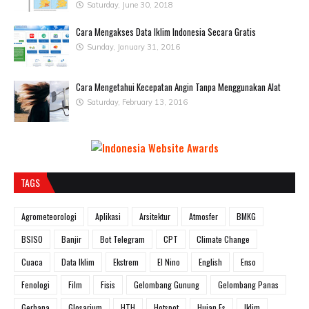
Saturday, June 30, 2018
Cara Mengakses Data Iklim Indonesia Secara Gratis
Sunday, January 31, 2016
Cara Mengetahui Kecepatan Angin Tanpa Menggunakan Alat
Saturday, February 13, 2016
TAGS
Agrometeorologi
Aplikasi
Arsitektur
Atmosfer
BMKG
BSISO
Banjir
Bot Telegram
CPT
Climate Change
Cuaca
Data Iklim
Ekstrem
El Nino
English
Enso
Fenologi
Film
Fisis
Gelombang Gunung
Gelombang Panas
Gerhana
Glosarium
HTH
Hotspot
Hujan Es
Iklim