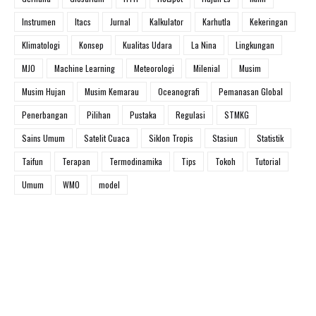
Instrumen
Itacs
Jurnal
Kalkulator
Karhutla
Kekeringan
Klimatologi
Konsep
Kualitas Udara
La Nina
Lingkungan
MJO
Machine Learning
Meteorologi
Milenial
Musim
Musim Hujan
Musim Kemarau
Oceanografi
Pemanasan Global
Penerbangan
Pilihan
Pustaka
Regulasi
STMKG
Sains Umum
Satelit Cuaca
Siklon Tropis
Stasiun
Statistik
Taifun
Terapan
Termodinamika
Tips
Tokoh
Tutorial
Umum
WMO
model