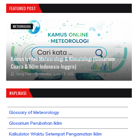
FEATURED POST
METEOROLOGI
Kamus Istilah Meteorologi & Klimatologi (Glosarium
Cuaca & Iklim Indonesia-Inggris)
Bang Day
Monday, June 15, 2020
#APLIKASI
Glossary of Meteorology
Glosarium Perubahan Iklim
Kalkulator Waktu Setempat Pengamatan Iklim