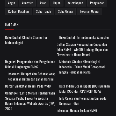
Angin
Atmosfer
Awan
Hujan
Kelembapan
Penguapan
Radiasi Matahari
Suhu Tanah
Suhu Udara
Tekanan Udara
HALAMAN
Buku Digital: Climate Change for
Buku Digital: Termodinamika Atmosfer
Meteorologist
Daftar Stasiun Pengamatan Cuaca dan
Iklim BMKG - WMOID, Lintang, Bujur dan
Elevasi serta Nama Resmi
Regulasi Pengamatan dan Pengelolaan
Metadata Stasiun Klimatologi di
Iklim di Lingkungan BMKG
Indonesia - Tahun Mulai Beroperasi
hingga Perubahan Nama
Informasi Hotspot dan Sebaran Asap
Kebakaran Hutan dan Lahan Hari Ini
Daftar Singkatan Resmi Pada WMO
Data Indian Ocean Dipole (IOD) Bulanan
Mulai 1950 dari CPC NCEP NOAA
Climate4life.info Meraih Penghargaan
Sebagai Public Favourite Website
Info Cuaca dan Peringatan Dini pada
Dalam Indonesia Website Awards (IWA)
Denpasar - Bali
2022
Informasi Gempa Terkini BMKG