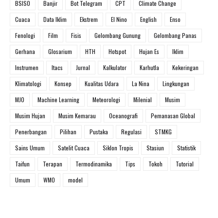
BSISO
Banjir
Bot Telegram
CPT
Climate Change
Cuaca
Data Iklim
Ekstrem
El Nino
English
Enso
Fenologi
Film
Fisis
Gelombang Gunung
Gelombang Panas
Gerhana
Glosarium
HTH
Hotspot
Hujan Es
Iklim
Instrumen
Itacs
Jurnal
Kalkulator
Karhutla
Kekeringan
Klimatologi
Konsep
Kualitas Udara
La Nina
Lingkungan
MJO
Machine Learning
Meteorologi
Milenial
Musim
Musim Hujan
Musim Kemarau
Oceanografi
Pemanasan Global
Penerbangan
Pilihan
Pustaka
Regulasi
STMKG
Sains Umum
Satelit Cuaca
Siklon Tropis
Stasiun
Statistik
Taifun
Terapan
Termodinamika
Tips
Tokoh
Tutorial
Umum
WMO
model