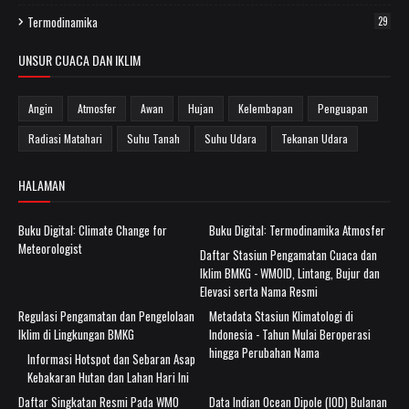
Termodinamika
29
UNSUR CUACA DAN IKLIM
Angin
Atmosfer
Awan
Hujan
Kelembapan
Penguapan
Radiasi Matahari
Suhu Tanah
Suhu Udara
Tekanan Udara
HALAMAN
Buku Digital: Climate Change for
Buku Digital: Termodinamika Atmosfer
Meteorologist
Daftar Stasiun Pengamatan Cuaca dan
Iklim BMKG - WMOID, Lintang, Bujur dan
Elevasi serta Nama Resmi
Regulasi Pengamatan dan Pengelolaan
Metadata Stasiun Klimatologi di
Iklim di Lingkungan BMKG
Indonesia - Tahun Mulai Beroperasi
hingga Perubahan Nama
Informasi Hotspot dan Sebaran Asap
Kebakaran Hutan dan Lahan Hari Ini
Daftar Singkatan Resmi Pada WMO
Data Indian Ocean Dipole (IOD) Bulanan