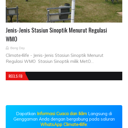
Jenis-Jenis Stasiun Sinoptik Menurut Regulasi
WMO
Bang Day
Climate4life - Jenis-Jenis Stasiun Sinoptik Menurut
Regulasi WMO Stasiun Sinoptik milik MetO…
REELS FB
Dapatkan
Informasi Cuaca dan Iklim
Langsung di
Genggaman Anda dengan bergabung pada saluran
WhatsApp Climate4life
: