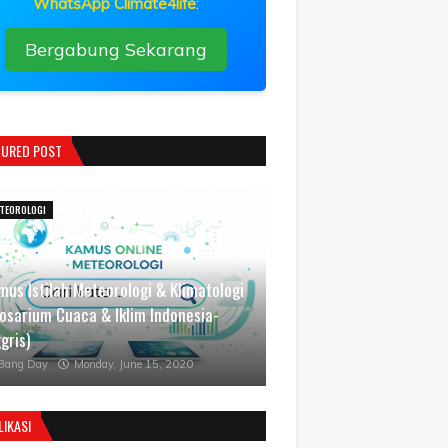
WhatsApp Climate4life
:
Bergabung Sekarang
TURED POST
TEOROLOGI
mus Istilah Meteorologi & Klimatologi
losarium Cuaca & Iklim Indonesia-
gris)
Bang Day
Monday, June 15, 2020
LIKASI