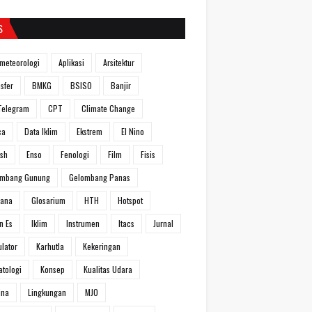
S
meteorologi
Aplikasi
Arsitektur
sfer
BMKG
BSISO
Banjir
Telegram
CPT
Climate Change
ca
Data Iklim
Ekstrem
El Nino
ish
Enso
Fenologi
Film
Fisis
ombang Gunung
Gelombang Panas
hana
Glosarium
HTH
Hotspot
n Es
Iklim
Instrumen
Itacs
Jurnal
ulator
Karhutla
Kekeringan
atologi
Konsep
Kualitas Udara
ina
Lingkungan
MJO