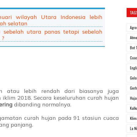
TAG
ari wilayah Utara Indonesia lebih
yah selatan
Agro
ia sebelah utara panas tetapi sebelah
 ?
Atmo
Bot 
Cua
Engl
Gel
Ger
an atau lebih rendah dari biasanya juga
iklim 2018. Secara keseluruhan curah hujan
Huja
ering
dibanding normalnya.
Kalk
gamatan curah hujan pada 91 stasiun cuaca
Klim
yang panjang.
La N