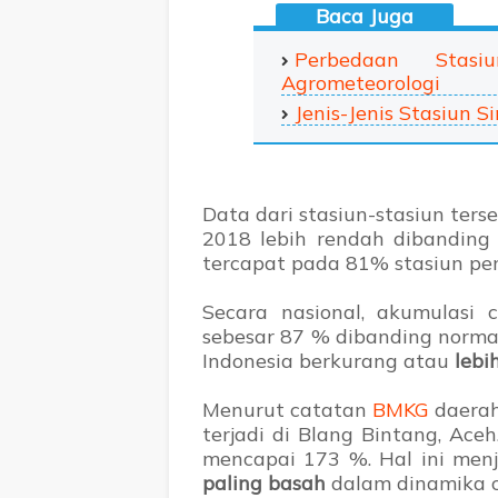
Perbedaan Stasi
Agrometeorologi
Jenis-Jenis Stasiun 
Data dari stasiun-stasiun ter
2018 lebih rendah dibanding 
tercapat pada 81% stasiun pe
Secara nasional, akumulasi
sebesar 87 % dibanding normal
Indonesia berkurang atau
lebi
Menurut catatan
BMKG
daera
terjadi di Blang Bintang, Ace
mencapai 173 %. Hal ini menj
paling basah
dalam dinamika c