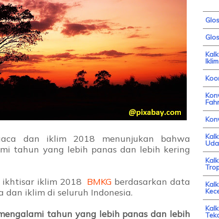
Glo
Glos
Kal
Iklim
Koor
Konv
Fahr
Kon
Kal
i cuaca dan iklim 2018 menunjukan bahwa
Uda
i tahun yang lebih panas dan lebih kering
Kal
Trop
 ikhtisar iklim 2018
BMKG
berdasarkan data
Kalk
 dan iklim di seluruh Indonesia.
Kec
Kalk
 mengalami tahun yang lebih panas dan lebih
Tek