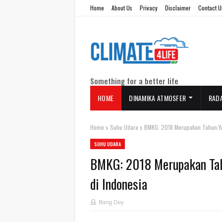
Home
About Us
Privacy
Disclaimer
Contact U
Something for a better life
HOME
DINAMIKA ATMOSFER
RAD
Home
Suhu Udara
BMKG: 2018 Merupakan Tahun Yan
SUHU UDARA
BMKG: 2018 Merupakan Tahu
di Indonesia
Bang Day