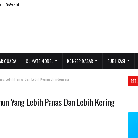
s
Daftar Isi
AR CUACA
CLIMATE MODEL
KONSEP DASAR
PUBLIKASI
g Lebih Panas Dan Lebih Kering di Indonesia
REE
n Yang Lebih Panas Dan Lebih Kering