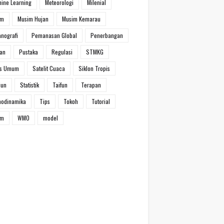
ine Learning
Meteorologi
Milenial
im
Musim Hujan
Musim Kemarau
nografi
Pemanasan Global
Penerbangan
han
Pustaka
Regulasi
STMKG
ns Umum
Satelit Cuaca
Siklon Tropis
iun
Statistik
Taifun
Terapan
modinamika
Tips
Tokoh
Tutorial
um
WMO
model