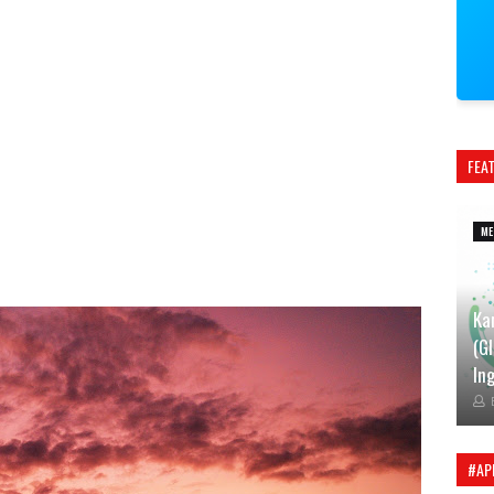
FEA
ME
Ka
(G
Ing
#AP