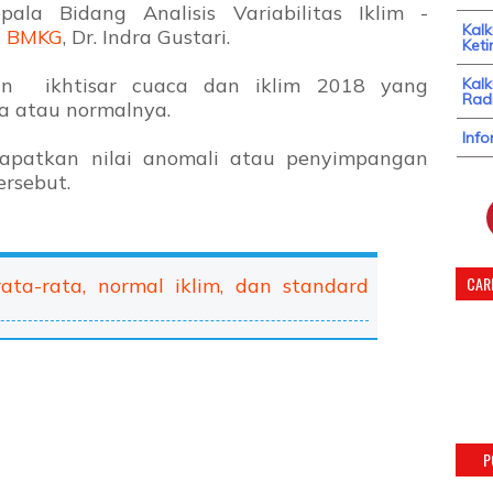
la Bidang Analisis Variabilitas Iklim -
Kal
i
BMKG
, Dr. Indra Gustari.
Keti
ikan ikhtisar cuaca dan iklim 2018 yang
Kalk
Radi
a atau normalnya.
Info
apatkan nilai anomali atau penyimpangan
ersebut.
CARI
ta-rata, normal iklim, dan standard
P