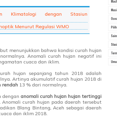
Mach
Mus
un Klimatologi dengan Stasiun
Ocea
Sinoptik Menurut Regulasi WMO
Pili
Sai
Stas
sebut menunjukkan bahwa kondisi curah hujan
Ter
normalnya. Anomali curah hujan negatif ini
ngamatan cuaca dan iklim.
Um
 curah hujan sepanjang tahun 2018 adalah
nya. Artinya akumulatif curah hujan 2018 di
h rendah
13 % dari normalnya.
h dengan
anomali curah hujan hujan tertinggi
h. Anomali curah hujan pada daerah tersebut
adikan Blang Bintang, Aceh sebagai daerah
uaca dan iklim 2018.