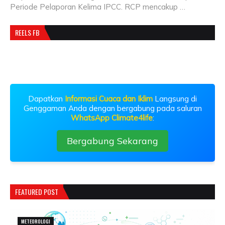
Periode Pelaporan Kelima IPCC. RCP mencakup …
REELS FB
Dapatkan
Informasi Cuaca dan Iklim
Langsung di
Genggaman Anda dengan bergabung pada saluran
WhatsApp Climate4life
:
Bergabung Sekarang
FEATURED POST
METEOROLOGI