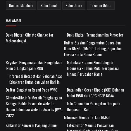
Radiasi Matahari
Suhu Tanah
Suhu Udara
Tekanan Udara
HALAMAN
Buku Digital: Climate Change for
Buku Digital: Termodinamika Atmosfer
Meteorologist
Daftar Stasiun Pengamatan Cuaca dan
Iklim BMKG - WMOID, Lintang, Bujur dan
Elevasi serta Nama Resmi
Regulasi Pengamatan dan Pengelolaan
Metadata Stasiun Klimatologi di
Iklim di Lingkungan BMKG
Indonesia - Tahun Mulai Beroperasi
hingga Perubahan Nama
Informasi Hotspot dan Sebaran Asap
Kebakaran Hutan dan Lahan Hari Ini
Daftar Singkatan Resmi Pada WMO
Data Indian Ocean Dipole (IOD) Bulanan
Mulai 1950 dari CPC NCEP NOAA
Climate4life.info Meraih Penghargaan
Sebagai Public Favourite Website
Info Cuaca dan Peringatan Dini pada
Dalam Indonesia Website Awards (IWA)
Denpasar - Bali
2022
Informasi Gempa Terkini BMKG
Kalkulator Konversi Panjang Online
Latex Editor Menulis Persamaan