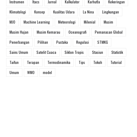
Instrumen
Itacs
Jurnal
Kalkulator
Karhutla
Kekeringan
Klimatologi
Konsep
Kualitas Udara
La Nina
Lingkungan
MJO
Machine Learning
Meteorologi
Milenial
Musim
Musim Hujan
Musim Kemarau
Oceanografi
Pemanasan Global
Penerbangan
Pilihan
Pustaka
Regulasi
STMKG
Sains Umum
Satelit Cuaca
Siklon Tropis
Stasiun
Statistik
Taifun
Terapan
Termodinamika
Tips
Tokoh
Tutorial
Umum
WMO
model