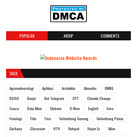
POPULAR
ARSIP
COMMENTS
TAGS
Agrometeorologi
Aplikasi
Arsitektur
Atmosfer
BMKG
BSISO
Banjir
Bot Telegram
CPT
Climate Change
Cuaca
Data Iklim
Ekstrem
El Nino
English
Enso
Fenologi
Film
Fisis
Gelombang Gunung
Gelombang Panas
Gerhana
Glosarium
HTH
Hotspot
Hujan Es
Iklim