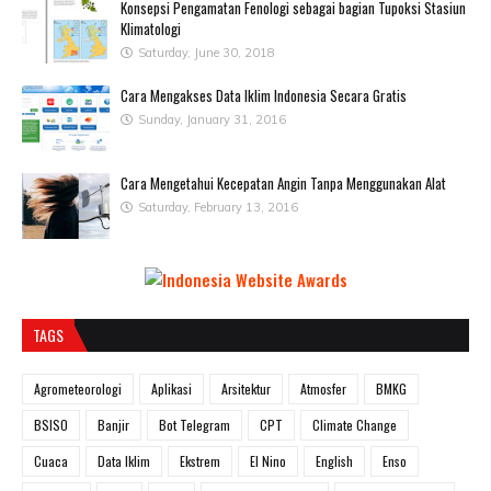
Konsepsi Pengamatan Fenologi sebagai bagian Tupoksi Stasiun
Klimatologi
Saturday, June 30, 2018
Cara Mengakses Data Iklim Indonesia Secara Gratis
Sunday, January 31, 2016
Cara Mengetahui Kecepatan Angin Tanpa Menggunakan Alat
Saturday, February 13, 2016
TAGS
Agrometeorologi
Aplikasi
Arsitektur
Atmosfer
BMKG
BSISO
Banjir
Bot Telegram
CPT
Climate Change
Cuaca
Data Iklim
Ekstrem
El Nino
English
Enso