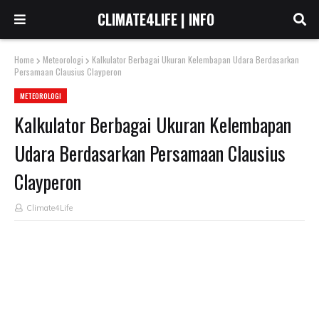
CLIMATE4LIFE | INFO
Home
Meteorologi
Kalkulator Berbagai Ukuran Kelembapan Udara Berdasarkan
Persamaan Clausius Clayperon
METEOROLOGI
Kalkulator Berbagai Ukuran Kelembapan
Udara Berdasarkan Persamaan Clausius
Clayperon
Climate4Life