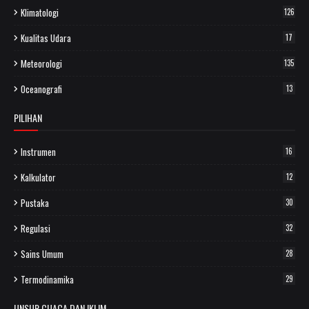
Klimatologi
126
Kualitas Udara
17
Meteorologi
135
Oceanografi
13
PILIHAN
Instrumen
16
Kalkulator
12
Pustaka
30
Regulasi
32
Sains Umum
28
Termodinamika
29
UNSUR CUACA DAN IKLIM