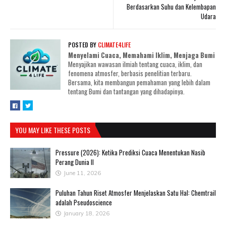
Berdasarkan Suhu dan Kelembapan
Udara
POSTED BY
CLIMATE4LIFE
Menyelami Cuaca, Memahami Iklim, Menjaga Bumi
Menyajikan wawasan ilmiah tentang cuaca, iklim, dan
fenomena atmosfer, berbasis penelitian terbaru.
Bersama, kita membangun pemahaman yang lebih dalam
tentang Bumi dan tantangan yang dihadapinya.
YOU MAY LIKE THESE POSTS
Pressure (2026): Ketika Prediksi Cuaca Menentukan Nasib
Perang Dunia II
June 11, 2026
Puluhan Tahun Riset Atmosfer Menjelaskan Satu Hal: Chemtrail
adalah Pseudoscience
January 18, 2026