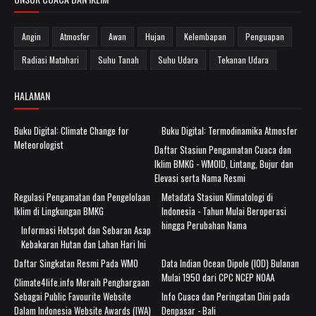
Angin
Atmosfer
Awan
Hujan
Kelembapan
Penguapan
Radiasi Matahari
Suhu Tanah
Suhu Udara
Tekanan Udara
HALAMAN
Buku Digital: Climate Change for
Buku Digital: Termodinamika Atmosfer
Meteorologist
Daftar Stasiun Pengamatan Cuaca dan
Iklim BMKG - WMOID, Lintang, Bujur dan
Elevasi serta Nama Resmi
Regulasi Pengamatan dan Pengelolaan
Metadata Stasiun Klimatologi di
Iklim di Lingkungan BMKG
Indonesia - Tahun Mulai Beroperasi
hingga Perubahan Nama
Informasi Hotspot dan Sebaran Asap
Kebakaran Hutan dan Lahan Hari Ini
Daftar Singkatan Resmi Pada WMO
Data Indian Ocean Dipole (IOD) Bulanan
Mulai 1950 dari CPC NCEP NOAA
Climate4life.info Meraih Penghargaan
Sebagai Public Favourite Website
Info Cuaca dan Peringatan Dini pada
Dalam Indonesia Website Awards (IWA)
Denpasar - Bali