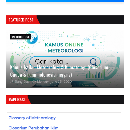
FEATURED POST
METEOROLOGI
Kamus Istilah Meteorologi & Klimatologi (Glosarium
Cuaca & Iklim Indonesia-Inggris)
Bang Day
Monday, June 15, 2020
#APLIKASI
Glossary of Meteorology
Glosarium Perubahan Iklim