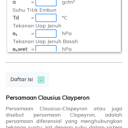
a
=
gr/m³
Suhu Titik Embun
Td
=
°C
Tekanan Uap Jenuh
eₛ
=
hPa
Tekanan Uap Jenuh Basah
eₛ,wet
=
hPa
Tekanan Uap Aktual
eₐ
=
hPa
Actual Mixing Ratio
Daftar Isi
r
=
hPa
Defisit Tekanan Uap
VPD
=
hPa
Persamaan Clausius Clayperon
Persamaan Clausius–Clapeyron atau juga
disebut persamaan Clapeyron, adalah
persamaan diferensial yang menghubungkan
tekanan suatu zat dengan suhu dalam sistem