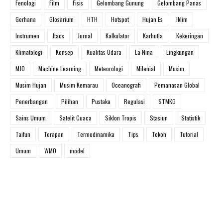
Fenologi
Film
Fisis
Gelombang Gunung
Gelombang Panas
Gerhana
Glosarium
HTH
Hotspot
Hujan Es
Iklim
Instrumen
Itacs
Jurnal
Kalkulator
Karhutla
Kekeringan
Klimatologi
Konsep
Kualitas Udara
La Nina
Lingkungan
MJO
Machine Learning
Meteorologi
Milenial
Musim
Musim Hujan
Musim Kemarau
Oceanografi
Pemanasan Global
Penerbangan
Pilihan
Pustaka
Regulasi
STMKG
Sains Umum
Satelit Cuaca
Siklon Tropis
Stasiun
Statistik
Taifun
Terapan
Termodinamika
Tips
Tokoh
Tutorial
Umum
WMO
model