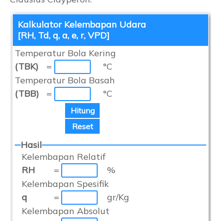
Kalkulator Kelembapan Udara
[RH, Td, q, a, e, r, VPD]
Temperatur Bola Kering
(TBK)
=
°C
Temperatur Bola Basah
(TBB)
=
°C
Hasil
Kelembapan Relatif
RH
=
%
Kelembapan Spesifik
q
=
gr/Kg
Kelembapan Absolut