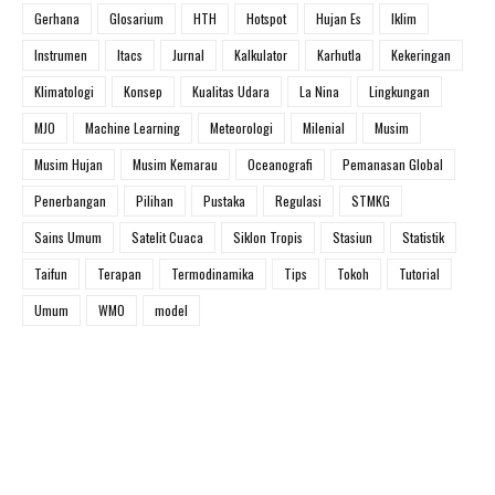
Gerhana
Glosarium
HTH
Hotspot
Hujan Es
Iklim
Instrumen
Itacs
Jurnal
Kalkulator
Karhutla
Kekeringan
Klimatologi
Konsep
Kualitas Udara
La Nina
Lingkungan
MJO
Machine Learning
Meteorologi
Milenial
Musim
Musim Hujan
Musim Kemarau
Oceanografi
Pemanasan Global
Penerbangan
Pilihan
Pustaka
Regulasi
STMKG
Sains Umum
Satelit Cuaca
Siklon Tropis
Stasiun
Statistik
Taifun
Terapan
Termodinamika
Tips
Tokoh
Tutorial
Umum
WMO
model