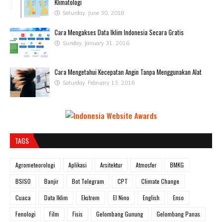
Klimatologi
Saturday, June 30, 2018
Cara Mengakses Data Iklim Indonesia Secara Gratis
Sunday, January 31, 2016
Cara Mengetahui Kecepatan Angin Tanpa Menggunakan Alat
Saturday, February 13, 2016
TAGS
Agrometeorologi
Aplikasi
Arsitektur
Atmosfer
BMKG
BSISO
Banjir
Bot Telegram
CPT
Climate Change
Cuaca
Data Iklim
Ekstrem
El Nino
English
Enso
Fenologi
Film
Fisis
Gelombang Gunung
Gelombang Panas