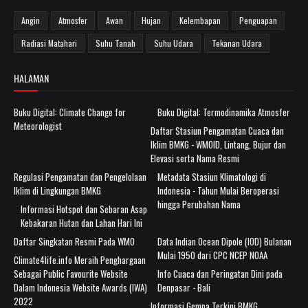
Angin
Atmosfer
Awan
Hujan
Kelembapan
Penguapan
Radiasi Matahari
Suhu Tanah
Suhu Udara
Tekanan Udara
HALAMAN
Buku Digital: Climate Change for
Buku Digital: Termodinamika Atmosfer
Meteorologist
Daftar Stasiun Pengamatan Cuaca dan
Iklim BMKG - WMOID, Lintang, Bujur dan
Elevasi serta Nama Resmi
Regulasi Pengamatan dan Pengelolaan
Metadata Stasiun Klimatologi di
Iklim di Lingkungan BMKG
Indonesia - Tahun Mulai Beroperasi
hingga Perubahan Nama
Informasi Hotspot dan Sebaran Asap
Kebakaran Hutan dan Lahan Hari Ini
Daftar Singkatan Resmi Pada WMO
Data Indian Ocean Dipole (IOD) Bulanan
Mulai 1950 dari CPC NCEP NOAA
Climate4life.info Meraih Penghargaan
Sebagai Public Favourite Website
Info Cuaca dan Peringatan Dini pada
Dalam Indonesia Website Awards (IWA)
Denpasar - Bali
2022
Informasi Gempa Terkini BMKG