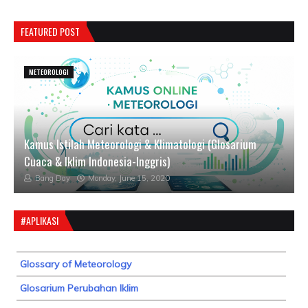
FEATURED POST
METEOROLOGI
Kamus Istilah Meteorologi & Klimatologi (Glosarium
Cuaca & Iklim Indonesia-Inggris)
Bang Day
Monday, June 15, 2020
#APLIKASI
Glossary of Meteorology
Glosarium Perubahan Iklim