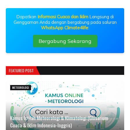
Dapatkan
Informasi Cuaca dan Iklim
Langsung di
Genggaman Anda dengan bergabung pada saluran
WhatsApp Climate4life
:
Bergabung Sekarang
FEATURED POST
METEOROLOGI
Kamus Istilah Meteorologi & Klimatologi (Glosarium
Cuaca & Iklim Indonesia-Inggris)