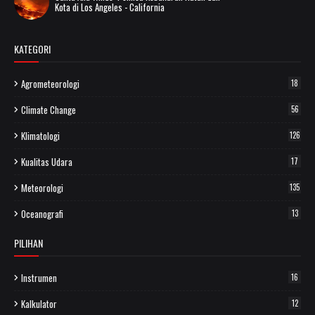
Kota di Los Angeles - California
KATEGORI
Agrometeorologi
18
Climate Change
56
Klimatologi
126
Kualitas Udara
17
Meteorologi
135
Oceanografi
13
PILIHAN
Instrumen
16
Kalkulator
12