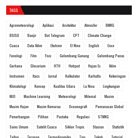
TAGS
Agrometeorologi
Aplikasi
Arsitektur
Atmosfer
BMKG
BSISO
Banjir
Bot Telegram
CPT
Climate Change
Cuaca
Data Iklim
Ekstrem
El Nino
English
Enso
Fenologi
Film
Fisis
Gelombang Gunung
Gelombang Panas
Gerhana
Glosarium
HTH
Hotspot
Hujan Es
Iklim
Instrumen
Itacs
Jurnal
Kalkulator
Karhutla
Kekeringan
Klimatologi
Konsep
Kualitas Udara
La Nina
Lingkungan
MJO
Machine Learning
Meteorologi
Milenial
Musim
Musim Hujan
Musim Kemarau
Oceanografi
Pemanasan Global
Penerbangan
Pilihan
Pustaka
Regulasi
STMKG
Sains Umum
Satelit Cuaca
Siklon Tropis
Stasiun
Statistik
Taifun
Terapan
Termodinamika
Tips
Tokoh
Tutorial