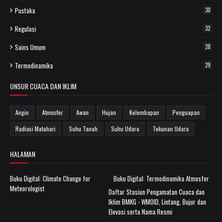
Pustaka
30
Regulasi
32
Sains Umum
28
Termodinamika
29
UNSUR CUACA DAN IKLIM
Angin
Atmosfer
Awan
Hujan
Kelembapan
Penguapan
Radiasi Matahari
Suhu Tanah
Suhu Udara
Tekanan Udara
HALAMAN
Buku Digital: Climate Change for
Buku Digital: Termodinamika Atmosfer
Meteorologist
Daftar Stasiun Pengamatan Cuaca dan
Iklim BMKG - WMOID, Lintang, Bujur dan
Elevasi serta Nama Resmi