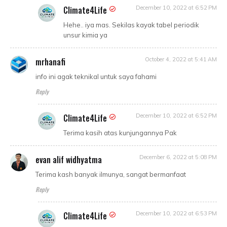
Climate4Life
December 10, 2022 at 6:52 PM
Hehe.. iya mas. Sekilas kayak tabel periodik
unsur kimia ya
mrhanafi
October 4, 2022 at 5:41 AM
info ini agak teknikal untuk saya fahami
Reply
Climate4Life
December 10, 2022 at 6:52 PM
Terima kasih atas kunjungannya Pak
evan alif widhyatma
December 6, 2022 at 5:08 PM
Terima kash banyak ilmunya, sangat bermanfaat
Reply
Climate4Life
December 10, 2022 at 6:53 PM