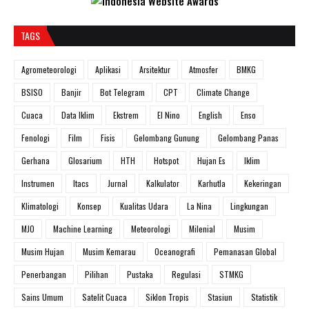
TAGS
Agrometeorologi
Aplikasi
Arsitektur
Atmosfer
BMKG
BSISO
Banjir
Bot Telegram
CPT
Climate Change
Cuaca
Data Iklim
Ekstrem
El Nino
English
Enso
Fenologi
Film
Fisis
Gelombang Gunung
Gelombang Panas
Gerhana
Glosarium
HTH
Hotspot
Hujan Es
Iklim
Instrumen
Itacs
Jurnal
Kalkulator
Karhutla
Kekeringan
Klimatologi
Konsep
Kualitas Udara
La Nina
Lingkungan
MJO
Machine Learning
Meteorologi
Milenial
Musim
Musim Hujan
Musim Kemarau
Oceanografi
Pemanasan Global
Penerbangan
Pilihan
Pustaka
Regulasi
STMKG
Sains Umum
Satelit Cuaca
Siklon Tropis
Stasiun
Statistik