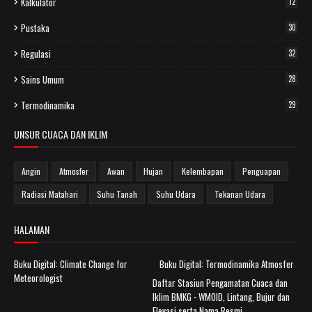
Kalkulator
12
Pustaka
30
Regulasi
32
Sains Umum
28
Termodinamika
29
UNSUR CUACA DAN IKLIM
Angin
Atmosfer
Awan
Hujan
Kelembapan
Penguapan
Radiasi Matahari
Suhu Tanah
Suhu Udara
Tekanan Udara
HALAMAN
Buku Digital: Climate Change for
Buku Digital: Termodinamika Atmosfer
Meteorologist
Daftar Stasiun Pengamatan Cuaca dan
Iklim BMKG - WMOID, Lintang, Bujur dan
Elevasi serta Nama Resmi