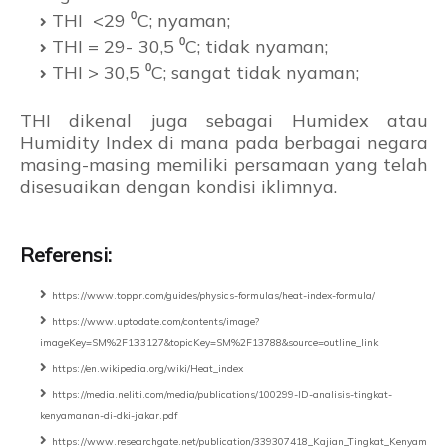
THI <29 ⁰C; nyaman;
THI = 29- 30,5 ⁰C; tidak nyaman;
THI > 30,5 ⁰C; sangat tidak nyaman;
THI dikenal juga sebagai Humidex atau
Humidity Index di mana pada berbagai negara
masing-masing memiliki persamaan yang telah
disesuaikan dengan kondisi iklimnya.
Referensi:
https://www.toppr.com/guides/physics-formulas/heat-index-formula/
https://www.uptodate.com/contents/image?
imageKey=SM%2F133127&topicKey=SM%2F13788&source=outline_link
https://en.wikipedia.org/wiki/Heat_index
https://media.neliti.com/media/publications/100299-ID-analisis-tingkat-
kenyamanan-di-dki-jakar.pdf
https://www.researchgate.net/publication/339307418_Kajian_Tingkat_Kenyam