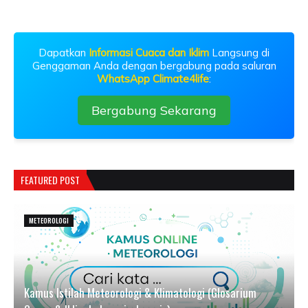
Dapatkan
Informasi Cuaca dan Iklim
Langsung di
Genggaman Anda dengan bergabung pada saluran
WhatsApp Climate4life
:
Bergabung Sekarang
FEATURED POST
METEOROLOGI
Kamus Istilah Meteorologi & Klimatologi (Glosarium