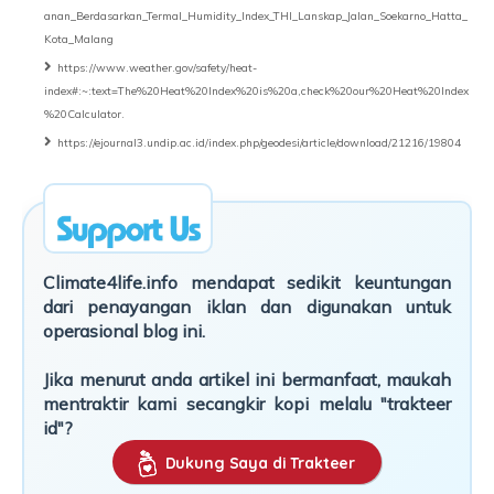
anan_Berdasarkan_Termal_Humidity_Index_THI_Lanskap_Jalan_Soekarno_Hatta_
Kota_Malang
https://www.weather.gov/safety/heat-
index#:~:text=The%20Heat%20Index%20is%20a,check%20our%20Heat%20Index
%20Calculator.
https://ejournal3.undip.ac.id/index.php/geodesi/article/download/21216/19804
Climate4life.info mendapat sedikit keuntungan
dari penayangan iklan dan digunakan untuk
operasional blog ini.
Jika menurut anda artikel ini bermanfaat, maukah
mentraktir kami secangkir kopi melalu "trakteer
id"?
Dukung Saya di Trakteer