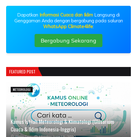
Dapatkan
Informasi Cuaca dan Iklim
Langsung di
Genggaman Anda dengan bergabung pada saluran
WhatsApp Climate4life
:
Bergabung Sekarang
FEATURED POST
METEOROLOGI
Kamus Istilah Meteorologi & Klimatologi (Glosarium
Cuaca & Iklim Indonesia-Inggris)
Bang Day
Monday, June 15, 2020