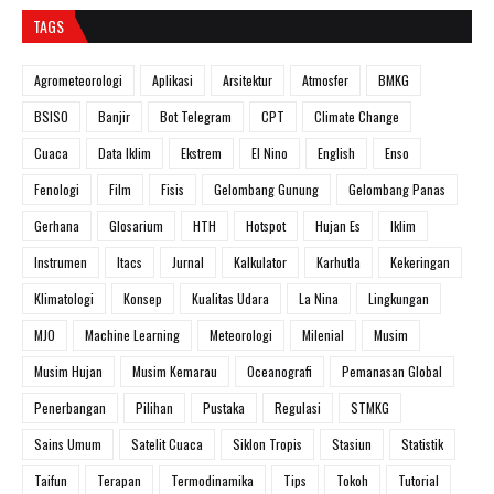
TAGS
Agrometeorologi
Aplikasi
Arsitektur
Atmosfer
BMKG
BSISO
Banjir
Bot Telegram
CPT
Climate Change
Cuaca
Data Iklim
Ekstrem
El Nino
English
Enso
Fenologi
Film
Fisis
Gelombang Gunung
Gelombang Panas
Gerhana
Glosarium
HTH
Hotspot
Hujan Es
Iklim
Instrumen
Itacs
Jurnal
Kalkulator
Karhutla
Kekeringan
Klimatologi
Konsep
Kualitas Udara
La Nina
Lingkungan
MJO
Machine Learning
Meteorologi
Milenial
Musim
Musim Hujan
Musim Kemarau
Oceanografi
Pemanasan Global
Penerbangan
Pilihan
Pustaka
Regulasi
STMKG
Sains Umum
Satelit Cuaca
Siklon Tropis
Stasiun
Statistik
Taifun
Terapan
Termodinamika
Tips
Tokoh
Tutorial