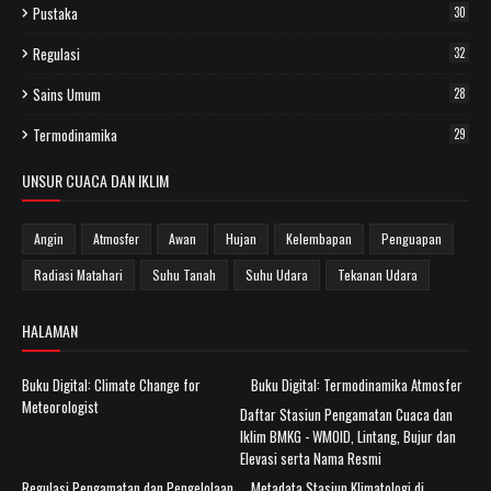
Pustaka
30
Regulasi
32
Sains Umum
28
Termodinamika
29
UNSUR CUACA DAN IKLIM
Angin
Atmosfer
Awan
Hujan
Kelembapan
Penguapan
Radiasi Matahari
Suhu Tanah
Suhu Udara
Tekanan Udara
HALAMAN
Buku Digital: Climate Change for
Buku Digital: Termodinamika Atmosfer
Meteorologist
Daftar Stasiun Pengamatan Cuaca dan
Iklim BMKG - WMOID, Lintang, Bujur dan
Elevasi serta Nama Resmi
Regulasi Pengamatan dan Pengelolaan
Metadata Stasiun Klimatologi di