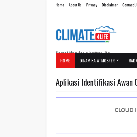
Home
About Us
Privacy
Disclaimer
Contact U
Something for a better life
HOME
DINAMIKA ATMOSFER
RAD
Aplikasi Identifikasi Awan 
CLOUD I