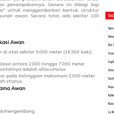
an penampakannya. Genera ini dibagi lagi
tas" untuk menggambarkan bentuk, struktur
susunan awan. Secara total, ada sekitar 100
TAG
Agro
Atmo
ikasi Awan
Bot 
 di atas sekitar 5.000 meter (16.500 kaki).
Cua
Engl
asar antara 2.000 hingga 7.000 meter
 Contohnya adalah altocumulus.
Gel
ar pada ketinggian maksimum 2.000 meter
Ger
ah stratus.
Huja
Nama Awan
Kalk
Klim
k/mengembang.
La N