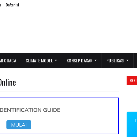
s
Daftar Isi
AR CUACA
CLIMATE MODEL
KONSEP DASAR
PUBLIKASI
Online
REE
DENTIFICATION GUIDE
MULAI