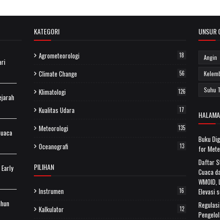
KATEGORI
UNSUR 
Agrometeorologi
18
Angin
ari
Climate Change
56
Kelem
Suhu 
Klimatologi
126
ejarah
Kualitas Udara
17
HALAMA
Meteorologi
135
Cuaca
Buku Dig
Oceanografi
13
for Mete
Daftar 
PILIHAN
 Early
Cuaca da
WMOID, L
Instrumen
16
Elevasi 
ahun
Regulas
Kalkulator
12
Pengelol