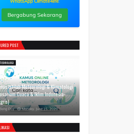
WhatsApp Climate4life
:
Bergabung Sekarang
TURED POST
TEOROLOGI
mus Istilah Meteorologi & Klimatologi
losarium Cuaca & Iklim Indonesia-
gris)
Bang Day
Monday, June 15, 2020
LIKASI