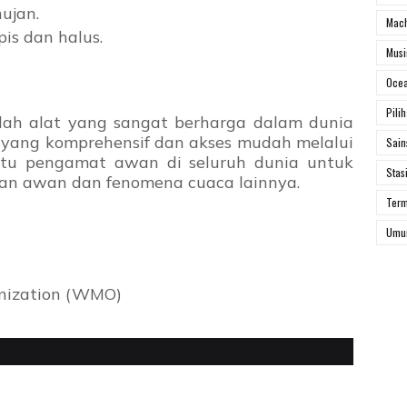
ujan.
Mach
is dan halus.
Mus
Ocea
Pili
lah alat yang sangat berharga dalam dunia
i yang komprehensif dan akses mudah melalui
Sai
ntu pengamat awan di seluruh dunia untuk
Stas
an awan dan fenomena cuaca lainnya.
Ter
Um
anization (WMO)