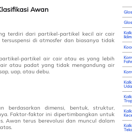
lasifikasi Awan
Glo
Glos
Kal
erdiri dari partikel-partikel kecil air cair
Iklim
 tersuspensi di atmosfer dan biasanya tidak
Koor
Konv
tikel-partikel air cair atau es yang lebih
Fahr
l cair atau padat yang tidak mengandung air
sap, uap, atau debu.
Kon
Kal
Uda
Kal
Trop
 berdasarkan dimensi, bentuk, struktur,
Kalk
nya. Faktor-faktor ini dipertimbangkan untuk
Kec
s. Awan terus berevolusi dan muncul dalam
Kalk
atas.
Tek