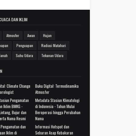
CUACA DAN IKLIM
Atmosfer
Awan
Hujan
bapan
Penguapan
Radiasi Matahari
Tanah
Suhu Udara
Tekanan Udara
N
ital: Climate Change
Buku Digital: Termodinamika
orologist
Atmosfer
Stasiun Pengamatan
Metadata Stasiun Klimatologi
n Iklim BMKG -
di Indonesia - Tahun Mulai
intang, Bujur dan
Beroperasi hingga Perubahan
serta Nama Resmi
Nama
i Pengamatan dan
Informasi Hotspot dan
aan Iklim di
Sebaran Asap Kebakaran