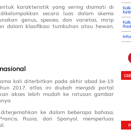
ntuk karakteristik yang sering diamati di
Kal
Keti
 dikelompokkan secara luas dalam skema
unakan genus, spesies, dan varietas, mirip
Kalk
n dalam klasifikasi tumbuhan atau hewan,
Radi
Info
nasional
CARI
tama kali diterbitkan pada akhir abad ke-19
hun 2017, atlas ini diubah menjadi portal
kan akses lebih mudah ke ratusan gambar
nnya.
ah diterjemahkan ke dalam beberapa bahasa,
Prancis, Rusia, dan Spanyol, memperluas
l.
P