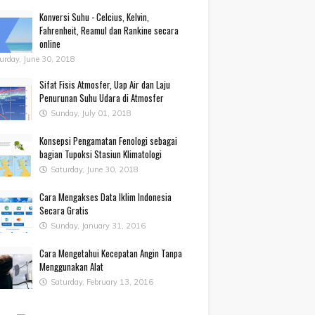
Konversi Suhu - Celcius, Kelvin,
Fahrenheit, Reamul dan Rankine secara
online
urday, June 30, 2018
Sifat Fisis Atmosfer, Uap Air dan Laju
Penurunan Suhu Udara di Atmosfer
Sunday, July 01, 2018
Konsepsi Pengamatan Fenologi sebagai
bagian Tupoksi Stasiun Klimatologi
Saturday, June 30, 2018
Cara Mengakses Data Iklim Indonesia
Secara Gratis
Sunday, January 31, 2016
Cara Mengetahui Kecepatan Angin Tanpa
Menggunakan Alat
Saturday, February 13, 2016