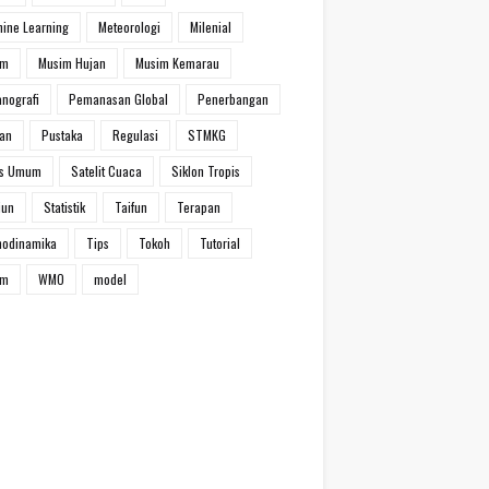
ine Learning
Meteorologi
Milenial
im
Musim Hujan
Musim Kemarau
nografi
Pemanasan Global
Penerbangan
han
Pustaka
Regulasi
STMKG
ns Umum
Satelit Cuaca
Siklon Tropis
iun
Statistik
Taifun
Terapan
modinamika
Tips
Tokoh
Tutorial
um
WMO
model