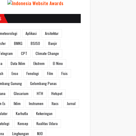
S
meteorologi
Aplikasi
Arsitektur
sfer
BMKG
BSISO
Banjir
Telegram
CPT
Climate Change
ca
Data Iklim
Ekstrem
El Nino
ish
Enso
Fenologi
Film
Fisis
ombang Gunung
Gelombang Panas
hana
Glosarium
HTH
Hotspot
n Es
Iklim
Instrumen
Itacs
Jurnal
ulator
Karhutla
Kekeringan
atologi
Konsep
Kualitas Udara
ina
Lingkungan
MJO