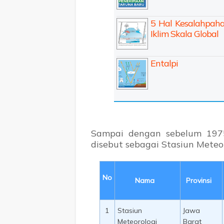
5 Hal Kesalahpah
Iklim Skala Global
Entalpi
Sampai dengan sebelum 1975,
disebut sebagai Stasiun Meteor
No
Nama
Provinsi
1
Stasiun
Jawa
Meteorologi
Barat