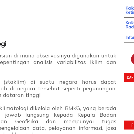
Kal
Keti
Kalk
Radi
Info
ogi
tasiun di mana observasinya digunakan untuk
kepentingan analisis variabilitas iklim dan
CARI
gi (staklim) di suatu negara harus dapat
h di negara tersebut seperti pegunungan,
n dataran tinggi
 klimatologi dikelola oleh BMKG, yang berada
g jawab langsung kepada Kepala Badan
i, dan Geofisika dan mempunyai tugas
P
ngelolaan data, pelayanan informasi, jasa