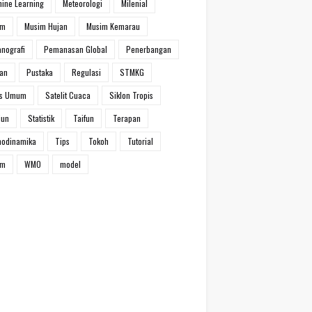
ine Learning
Meteorologi
Milenial
im
Musim Hujan
Musim Kemarau
nografi
Pemanasan Global
Penerbangan
han
Pustaka
Regulasi
STMKG
ns Umum
Satelit Cuaca
Siklon Tropis
iun
Statistik
Taifun
Terapan
modinamika
Tips
Tokoh
Tutorial
um
WMO
model