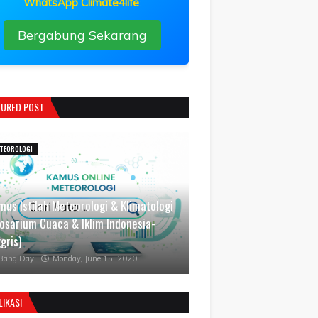
WhatsApp Climate4life
:
Bergabung Sekarang
TURED POST
TEOROLOGI
mus Istilah Meteorologi & Klimatologi
losarium Cuaca & Iklim Indonesia-
gris)
Bang Day
Monday, June 15, 2020
LIKASI