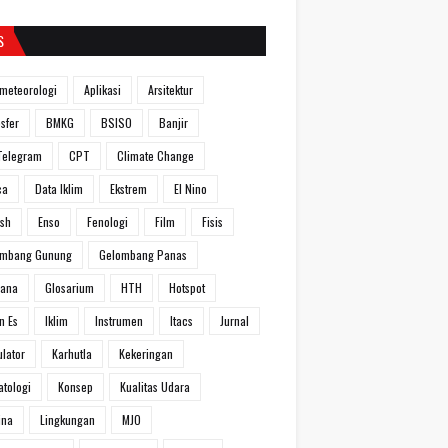
S
meteorologi
Aplikasi
Arsitektur
sfer
BMKG
BSISO
Banjir
Telegram
CPT
Climate Change
ca
Data Iklim
Ekstrem
El Nino
ish
Enso
Fenologi
Film
Fisis
ombang Gunung
Gelombang Panas
hana
Glosarium
HTH
Hotspot
n Es
Iklim
Instrumen
Itacs
Jurnal
ulator
Karhutla
Kekeringan
atologi
Konsep
Kualitas Udara
ina
Lingkungan
MJO