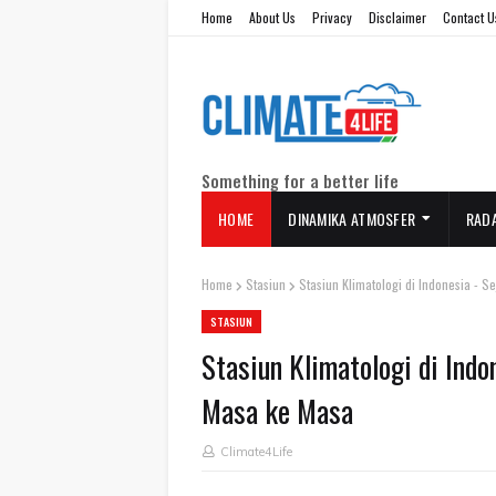
Home
About Us
Privacy
Disclaimer
Contact U
Something for a better life
HOME
DINAMIKA ATMOSFER
RAD
Home
Stasiun
Stasiun Klimatologi di Indonesia -
STASIUN
Stasiun Klimatologi di Ind
Masa ke Masa
Climate4Life