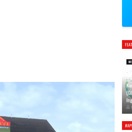
FEA
ME
Ka
(G
Ing
#AP