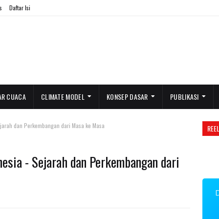
s
Daftar Isi
AR CUACA
CLIMATE MODEL
KONSEP DASAR
PUBLIKASI
 Sejarah dan Perkembangan dari Masa ke Masa
REE
onesia - Sejarah dan Perkembangan dari