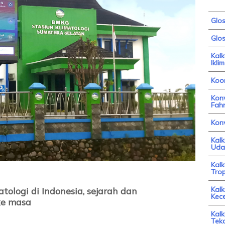
Glo
Glos
Kal
Iklim
Koor
Konv
Fahr
Kon
Kal
Uda
Kal
Trop
Kalk
atologi di Indonesia, sejarah dan
Kec
ke masa
Kalk
Tek