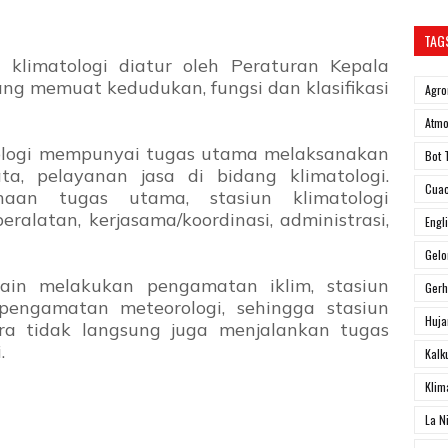
TAG
 klimatologi diatur oleh Peraturan Kepala
g memuat kedudukan, fungsi dan klasifikasi
Agro
Atmo
tologi mempunyai tugas utama melaksanakan
Bot 
a, pelayanan jasa di bidang klimatologi.
Cua
aan tugas utama, stasiun klimatologi
alatan, kerjasama/koordinasi, administrasi,
Engl
Gel
lain melakukan pengamatan iklim, stasiun
Ger
pengamatan meteorologi, sehingga stasiun
Huja
ara tidak langsung juga menjalankan tugas
.
Kalk
Klim
La N