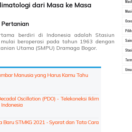
Mach
imatologi dari Masa ke Masa
Mus
Ocea
 Pertanian
Pili
rtama berdiri di Indonesia adalah Stasiun
Sai
 mulai beroperasi pada tahun 1963 dengan
rtanian Utama (SMPU) Dramaga Bogor.
Stas
Ter
Um
yambar Manusia yang Harus Kamu Tahu
ecadal Oscillation (PDO) - Telekoneksi Iklim
Indonesia
 Baru STMKG 2021 - Syarat dan Tata Cara