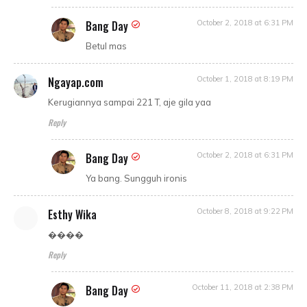
Bang Day
October 2, 2018 at 6:31 PM
Betul mas
Ngayap.com
October 1, 2018 at 8:19 PM
Kerugiannya sampai 221 T, aje gila yaa
Reply
Bang Day
October 2, 2018 at 6:31 PM
Ya bang. Sungguh ironis
Esthy Wika
October 8, 2018 at 9:22 PM
����
Reply
Bang Day
October 11, 2018 at 2:38 PM