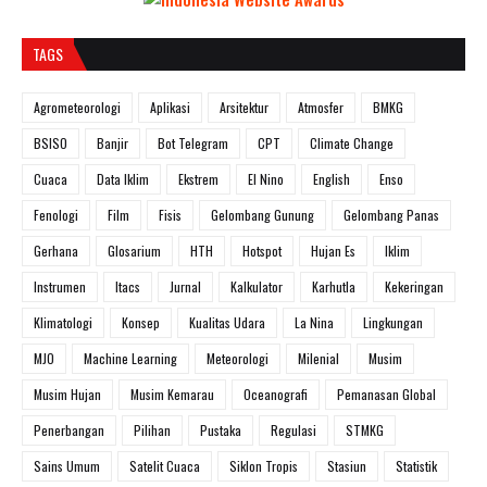
TAGS
Agrometeorologi
Aplikasi
Arsitektur
Atmosfer
BMKG
BSISO
Banjir
Bot Telegram
CPT
Climate Change
Cuaca
Data Iklim
Ekstrem
El Nino
English
Enso
Fenologi
Film
Fisis
Gelombang Gunung
Gelombang Panas
Gerhana
Glosarium
HTH
Hotspot
Hujan Es
Iklim
Instrumen
Itacs
Jurnal
Kalkulator
Karhutla
Kekeringan
Klimatologi
Konsep
Kualitas Udara
La Nina
Lingkungan
MJO
Machine Learning
Meteorologi
Milenial
Musim
Musim Hujan
Musim Kemarau
Oceanografi
Pemanasan Global
Penerbangan
Pilihan
Pustaka
Regulasi
STMKG
Sains Umum
Satelit Cuaca
Siklon Tropis
Stasiun
Statistik