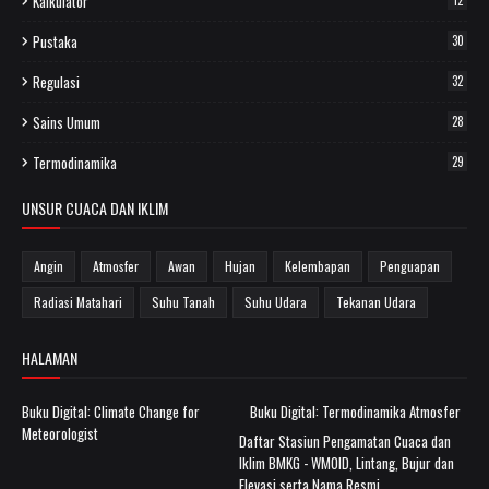
Kalkulator
12
Pustaka
30
Regulasi
32
Sains Umum
28
Termodinamika
29
UNSUR CUACA DAN IKLIM
Angin
Atmosfer
Awan
Hujan
Kelembapan
Penguapan
Radiasi Matahari
Suhu Tanah
Suhu Udara
Tekanan Udara
HALAMAN
Buku Digital: Climate Change for
Buku Digital: Termodinamika Atmosfer
Meteorologist
Daftar Stasiun Pengamatan Cuaca dan
Iklim BMKG - WMOID, Lintang, Bujur dan
Elevasi serta Nama Resmi