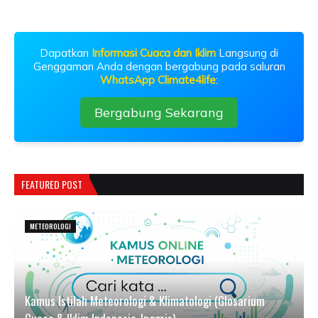
Dapatkan
Informasi Cuaca dan Iklim
Langsung di
Genggaman Anda dengan bergabung pada saluran
WhatsApp Climate4life
:
Bergabung Sekarang
FEATURED POST
METEOROLOGI
Kamus Istilah Meteorologi & Klimatologi (Glosarium