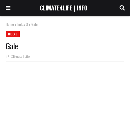
CLIMATE4LIFE | INFO
Home
Index G
Gale
INDEX G
Gale
Climate4Life