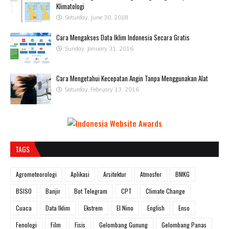
Klimatologi
Saturday, June 30, 2018
Cara Mengakses Data Iklim Indonesia Secara Gratis
Sunday, January 31, 2016
Cara Mengetahui Kecepatan Angin Tanpa Menggunakan Alat
Saturday, February 13, 2016
TAGS
Agrometeorologi
Aplikasi
Arsitektur
Atmosfer
BMKG
BSISO
Banjir
Bot Telegram
CPT
Climate Change
Cuaca
Data Iklim
Ekstrem
El Nino
English
Enso
Fenologi
Film
Fisis
Gelombang Gunung
Gelombang Panas