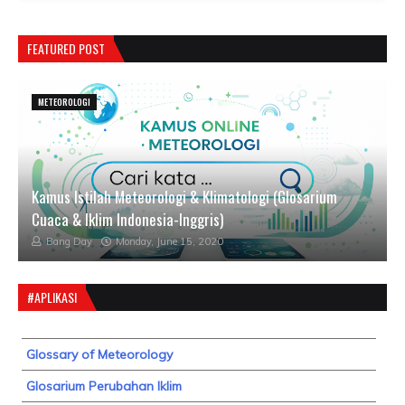
FEATURED POST
METEOROLOGI
Kamus Istilah Meteorologi & Klimatologi (Glosarium
Cuaca & Iklim Indonesia-Inggris)
Bang Day
Monday, June 15, 2020
#APLIKASI
Glossary of Meteorology
Glosarium Perubahan Iklim