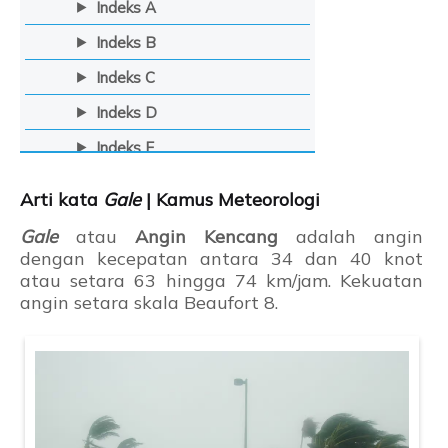
Indeks A
Indeks B
Indeks C
Indeks D
Indeks E
Indeks F
Arti kata
Gale
| Kamus Meteorologi
Indeks G
Gale
atau
Angin Kencang
adalah angin
Indeks H
dengan kecepatan antara 34 dan 40 knot
atau setara 63 hingga 74 km/jam. Kekuatan
Indeks I
angin setara skala Beaufort 8.
Indeks J
Indeks K
Indeks L
Indeks M