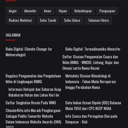
Angin
Atmosfer
Awan
Hujan
Kelembapan
Penguapan
Radiasi Matahari
Suhu Tanah
Suhu Udara
Tekanan Udara
HALAMAN
Buku Digital: Climate Change for
Buku Digital: Termodinamika Atmosfer
Meteorologist
Daftar Stasiun Pengamatan Cuaca dan
Iklim BMKG - WMOID, Lintang, Bujur dan
Elevasi serta Nama Resmi
Regulasi Pengamatan dan Pengelolaan
Metadata Stasiun Klimatologi di
Iklim di Lingkungan BMKG
Indonesia - Tahun Mulai Beroperasi
hingga Perubahan Nama
Informasi Hotspot dan Sebaran Asap
Kebakaran Hutan dan Lahan Hari Ini
Daftar Singkatan Resmi Pada WMO
Data Indian Ocean Dipole (IOD) Bulanan
Mulai 1950 dari CPC NCEP NOAA
Climate4life.info Meraih Penghargaan
Sebagai Public Favourite Website
Info Cuaca dan Peringatan Dini pada
Dalam Indonesia Website Awards (IWA)
Denpasar - Bali
2022