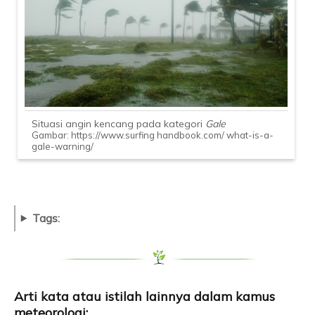
Indeks N
Indeks O
Indeks P
Indeks Q
Indeks R
Situasi angin kencang pada kategori
Gale
Indeks S
Gambar: https://www.surfing handbook.com/ what-is-a-
gale-warning/
Indeks T
Indeks U
Indeks V
Tags:
Indeks W
Indeks X
Indeks Y
Arti kata atau istilah lainnya dalam kamus
Indeks Z
meteorologi: