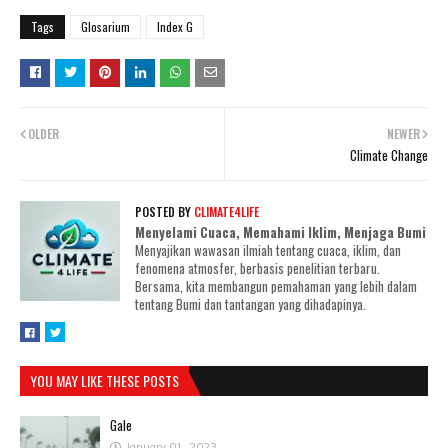
Tags
Glosarium
Index G
OLDER
NEWER
Climate Change
POSTED BY
CLIMATE4LIFE
Menyelami Cuaca, Memahami Iklim, Menjaga Bumi
Menyajikan wawasan ilmiah tentang cuaca, iklim, dan
fenomena atmosfer, berbasis penelitian terbaru.
Bersama, kita membangun pemahaman yang lebih dalam
tentang Bumi dan tantangan yang dihadapinya.
YOU MAY LIKE THESE POSTS
Gale
January 01, 2023