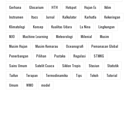
Gerhana
Glosarium
HTH
Hotspot
Hujan Es
Iklim
Instrumen
Itacs
Jurnal
Kalkulator
Karhutla
Kekeringan
Klimatologi
Konsep
Kualitas Udara
La Nina
Lingkungan
MJO
Machine Learning
Meteorologi
Milenial
Musim
Musim Hujan
Musim Kemarau
Oceanografi
Pemanasan Global
Penerbangan
Pilihan
Pustaka
Regulasi
STMKG
Sains Umum
Satelit Cuaca
Siklon Tropis
Stasiun
Statistik
Taifun
Terapan
Termodinamika
Tips
Tokoh
Tutorial
Umum
WMO
model