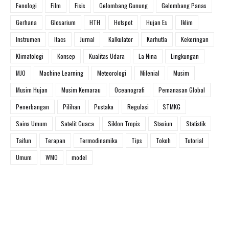
Fenologi
Film
Fisis
Gelombang Gunung
Gelombang Panas
Gerhana
Glosarium
HTH
Hotspot
Hujan Es
Iklim
Instrumen
Itacs
Jurnal
Kalkulator
Karhutla
Kekeringan
Klimatologi
Konsep
Kualitas Udara
La Nina
Lingkungan
MJO
Machine Learning
Meteorologi
Milenial
Musim
Musim Hujan
Musim Kemarau
Oceanografi
Pemanasan Global
Penerbangan
Pilihan
Pustaka
Regulasi
STMKG
Sains Umum
Satelit Cuaca
Siklon Tropis
Stasiun
Statistik
Taifun
Terapan
Termodinamika
Tips
Tokoh
Tutorial
Umum
WMO
model