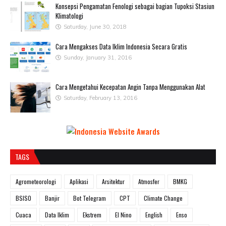
Konsepsi Pengamatan Fenologi sebagai bagian Tupoksi Stasiun
Klimatologi
Saturday, June 30, 2018
Cara Mengakses Data Iklim Indonesia Secara Gratis
Sunday, January 31, 2016
Cara Mengetahui Kecepatan Angin Tanpa Menggunakan Alat
Saturday, February 13, 2016
TAGS
Agrometeorologi
Aplikasi
Arsitektur
Atmosfer
BMKG
BSISO
Banjir
Bot Telegram
CPT
Climate Change
Cuaca
Data Iklim
Ekstrem
El Nino
English
Enso