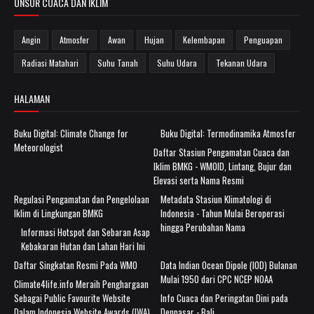
UNSUR CUACA DAN IKLIM
Angin
Atmosfer
Awan
Hujan
Kelembapan
Penguapan
Radiasi Matahari
Suhu Tanah
Suhu Udara
Tekanan Udara
HALAMAN
Buku Digital: Climate Change for
Buku Digital: Termodinamika Atmosfer
Meteorologist
Daftar Stasiun Pengamatan Cuaca dan
Iklim BMKG - WMOID, Lintang, Bujur dan
Elevasi serta Nama Resmi
Regulasi Pengamatan dan Pengelolaan
Metadata Stasiun Klimatologi di
Iklim di Lingkungan BMKG
Indonesia - Tahun Mulai Beroperasi
hingga Perubahan Nama
Informasi Hotspot dan Sebaran Asap
Kebakaran Hutan dan Lahan Hari Ini
Daftar Singkatan Resmi Pada WMO
Data Indian Ocean Dipole (IOD) Bulanan
Mulai 1950 dari CPC NCEP NOAA
Climate4life.info Meraih Penghargaan
Sebagai Public Favourite Website
Info Cuaca dan Peringatan Dini pada
Dalam Indonesia Website Awards (IWA)
Denpasar - Bali