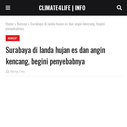
CLIMATE4LIFE | INFO
Home
Konsep
Surabaya di landa hujan es dan angin kencang, begini
penyebabnya
KONSEP
Surabaya di landa hujan es dan angin
kencang, begini penyebabnya
Bang Day