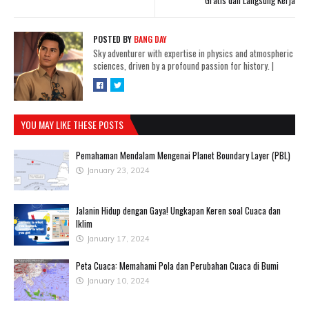
Gratis dan Langsung Kerja
POSTED BY
BANG DAY
Sky adventurer with expertise in physics and atmospheric
sciences, driven by a profound passion for history.
|
YOU MAY LIKE THESE POSTS
Pemahaman Mendalam Mengenai Planet Boundary Layer (PBL)
January 23, 2024
Jalanin Hidup dengan Gaya! Ungkapan Keren soal Cuaca dan
Iklim
January 17, 2024
Peta Cuaca: Memahami Pola dan Perubahan Cuaca di Bumi
January 10, 2024