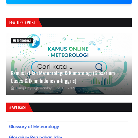
FEATURED POST
METEOROLOGI
Kamus Istilah Meteorologi & Klimatologi (Glosarium
Cuaca & Iklim Indonesia-Inggris)
Bang Day
Monday, June 15, 2020
#APLIKASI
Glossary of Meteorology
Glosarium Perubahan Iklim