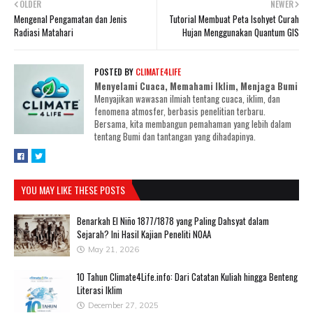
OLDER
NEWER
Mengenal Pengamatan dan Jenis
Tutorial Membuat Peta Isohyet Curah
Radiasi Matahari
Hujan Menggunakan Quantum GIS
POSTED BY
CLIMATE4LIFE
Menyelami Cuaca, Memahami Iklim, Menjaga Bumi
Menyajikan wawasan ilmiah tentang cuaca, iklim, dan
fenomena atmosfer, berbasis penelitian terbaru.
Bersama, kita membangun pemahaman yang lebih dalam
tentang Bumi dan tantangan yang dihadapinya.
YOU MAY LIKE THESE POSTS
Benarkah El Niño 1877/1878 yang Paling Dahsyat dalam
Sejarah? Ini Hasil Kajian Peneliti NOAA
May 21, 2026
10 Tahun Climate4Life.info: Dari Catatan Kuliah hingga Benteng
Literasi Iklim
December 27, 2025