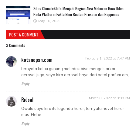
Situs Climate4Life Menjadi Bagian Aksi Melawan Hoax Iklim
Pada Platform FaktaIklim Buatan Prosa.ai dan Bappenas
May 10, 2025
POST A COMMENT
3 Comments
kotanopan.com
February 1, 2022 at 7:47 PM
ternyata kalau gunung meledak bisa mengeluarkan
aerosol juga, saya kira aerosol hnya dari botol parfum om,
Reply
Ridsal
March 8, 2022 at 8:39 PM
Owala saya kira itu legenda horor, ternyata novel horor
mas. Hehe..
Reply