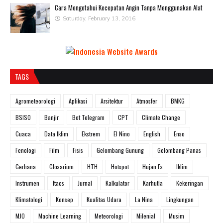
Cara Mengetahui Kecepatan Angin Tanpa Menggunakan Alat
Saturday, February 13, 2016
TAGS
Agrometeorologi
Aplikasi
Arsitektur
Atmosfer
BMKG
BSISO
Banjir
Bot Telegram
CPT
Climate Change
Cuaca
Data Iklim
Ekstrem
El Nino
English
Enso
Fenologi
Film
Fisis
Gelombang Gunung
Gelombang Panas
Gerhana
Glosarium
HTH
Hotspot
Hujan Es
Iklim
Instrumen
Itacs
Jurnal
Kalkulator
Karhutla
Kekeringan
Klimatologi
Konsep
Kualitas Udara
La Nina
Lingkungan
MJO
Machine Learning
Meteorologi
Milenial
Musim