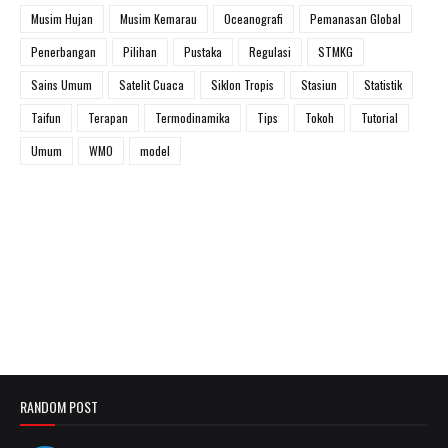
Musim Hujan
Musim Kemarau
Oceanografi
Pemanasan Global
Penerbangan
Pilihan
Pustaka
Regulasi
STMKG
Sains Umum
Satelit Cuaca
Siklon Tropis
Stasiun
Statistik
Taifun
Terapan
Termodinamika
Tips
Tokoh
Tutorial
Umum
WMO
model
RANDOM POST