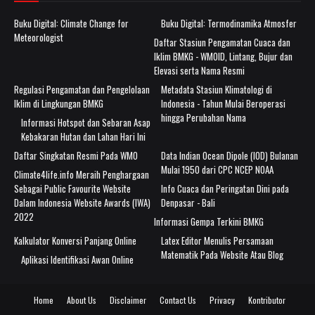
Buku Digital: Climate Change for
Buku Digital: Termodinamika Atmosfer
Meteorologist
Daftar Stasiun Pengamatan Cuaca dan
Iklim BMKG - WMOID, Lintang, Bujur dan
Elevasi serta Nama Resmi
Regulasi Pengamatan dan Pengelolaan
Metadata Stasiun Klimatologi di
Iklim di Lingkungan BMKG
Indonesia - Tahun Mulai Beroperasi
hingga Perubahan Nama
Informasi Hotspot dan Sebaran Asap
Kebakaran Hutan dan Lahan Hari Ini
Daftar Singkatan Resmi Pada WMO
Data Indian Ocean Dipole (IOD) Bulanan
Mulai 1950 dari CPC NCEP NOAA
Climate4life.info Meraih Penghargaan
Sebagai Public Favourite Website
Info Cuaca dan Peringatan Dini pada
Dalam Indonesia Website Awards (IWA)
Denpasar - Bali
2022
Informasi Gempa Terkini BMKG
Kalkulator Konversi Panjang Online
Latex Editor Menulis Persamaan
Matematik Pada Website Atau Blog
Aplikasi Identifikasi Awan Online
Home
About Us
Disclaimer
Contact Us
Privacy
Kontributor