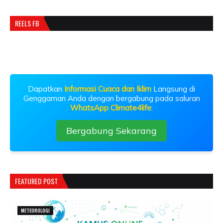
REELS FB
Dapatkan
Informasi Cuaca dan Iklim
Langsung di
Genggaman Anda dengan bergabung pada saluran
WhatsApp Climate4life
:
Bergabung Sekarang
FEATURED POST
METEOROLOGI