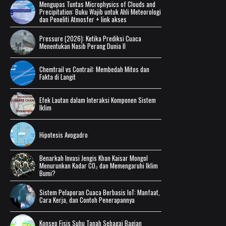
Mengupas Tuntas Microphysics of Clouds and
Precipitation: Buku Wajib untuk Ahli Meteorologi
dan Peneliti Atmosfer + link akses
Pressure (2026): Ketika Prediksi Cuaca
Menentukan Nasib Perang Dunia II
Chemtrail vs Contrail: Membedah Mitos dan
Fakta di Langit
Efek Lautan dalam Interaksi Komponen Sistem
Iklim
Hipotesis Avogadro
Benarkah Invasi Jengis Khan Kaisar Mongol
Menurunkan Kadar CO₂ dan Memengaruhi Iklim
Bumi?
Sistem Pelaporan Cuaca Berbasis IoT: Manfaat,
Cara Kerja, dan Contoh Penerapannya
Konsep Fisis Suhu Tanah Sebagai Bagian