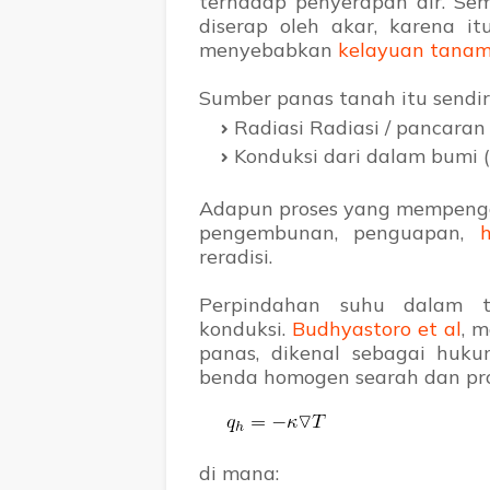
terhadap penyerapan air. Sem
diserap oleh akar, karena 
menyebabkan
kelayuan tana
Sumber panas tanah itu sendiri
Radiasi Radiasi / pancaran
Konduksi dari dalam bumi
Adapun proses yang mempenga
pengembunan, penguapan,
reradisi.
Perpindahan suhu dalam 
konduksi.
Budhyastoro et al
, 
panas, dikenal sebagai huku
benda homogen searah dan pro
di mana: