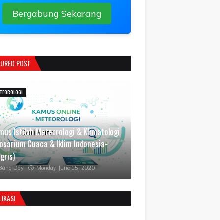
Bergabung Sekarang
TURED POST
TEOROLOGI
mus Istilah Meteorologi & Klimatologi
losarium Cuaca & Iklim Indonesia-
gris)
Bang Day
Monday, June 15, 2020
LIKASI