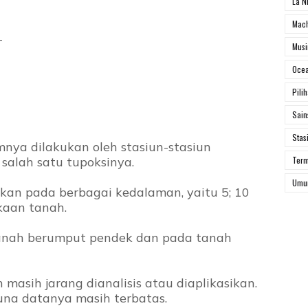
La N
Mach
T
Mus
Ocea
Pili
Sai
Stas
ya dilakukan oleh stasiun-stasiun
salah satu tupoksinya.
Ter
Um
kan pada berbagai kedalaman, yaitu 5; 10
kaan tanah.
anah berumput pendek dan pada tanah
 masih jarang dianalisis atau diaplikasikan.
na datanya masih terbatas.