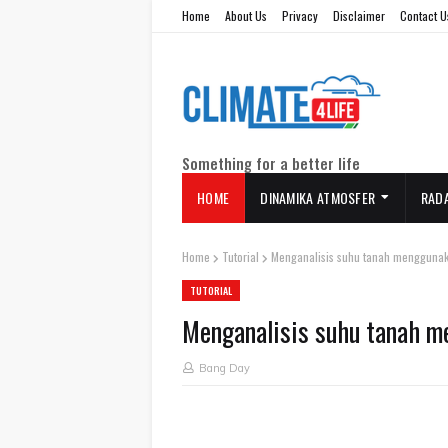
Home
About Us
Privacy
Disclaimer
Contact U
Something for a better life
HOME
DINAMIKA ATMOSFER
RAD
Home
Tutorial
Menganalisis suhu tanah menggunaka
TUTORIAL
Menganalisis suhu tanah m
Bang Day