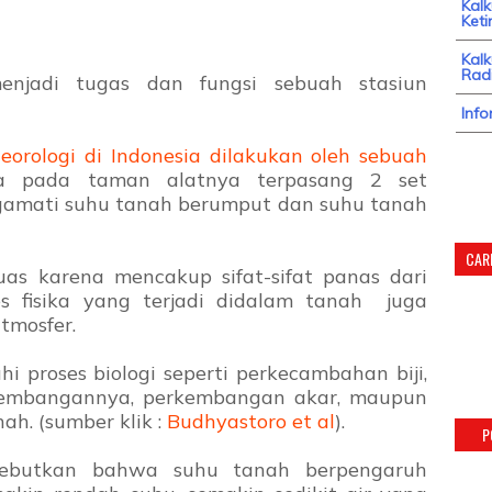
Kal
Keti
Kalk
Radi
njadi tugas dan fungsi sebuah stasiun
Info
eorologi di Indonesia dilakukan oleh sebuah
a pada taman alatnya terpasang 2 set
amati suhu tanah berumput dan suhu tanah
CARI
uas karena mencakup sifat-sifat panas dari
es fisika yang terjadi didalam tanah juga
tmosfer.
 proses biologi seperti perkecambahan biji,
kembangannya, perkembangan akar, maupun
ah. (sumber klik :
Budhyastoro et al
).
P
isebutkan bahwa suhu tanah berpengaruh