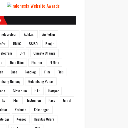
S
meteorologi
Aplikasi
Arsitektur
sfer
BMKG
BSISO
Banjir
Telegram
CPT
Climate Change
ca
Data Iklim
Ekstrem
El Nino
ish
Enso
Fenologi
Film
Fisis
ombang Gunung
Gelombang Panas
hana
Glosarium
HTH
Hotspot
n Es
Iklim
Instrumen
Itacs
Jurnal
ulator
Karhutla
Kekeringan
atologi
Konsep
Kualitas Udara