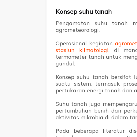
Konsep suhu tanah
Pengamatan suhu tanah me
agrometeorologi.
Operasional kegiatan
agromet
stasiun klimatologi
, di man
termometer tanah untuk meng
gundul.
Konsep suhu tanah bersifat l
suatu sistem, termasuk pros
pertukaran energi tanah dan a
Suhu tanah juga mempengaruhi
pertumbuhan benih dan per
aktivitas mikrobia di dalam tan
Pada beberapa literatur d