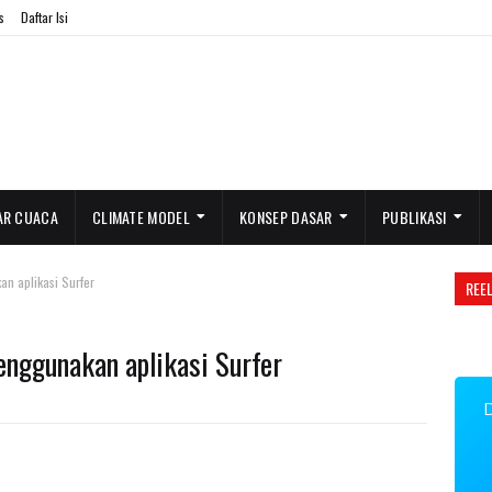
s
Daftar Isi
AR CUACA
CLIMATE MODEL
KONSEP DASAR
PUBLIKASI
n aplikasi Surfer
REE
enggunakan aplikasi Surfer