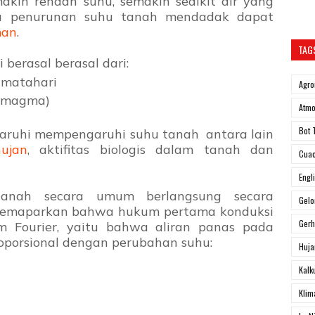
akin rendah suhu, semakin sedikit air yang
itu penurunan suhu tanah mendadak dapat
man
.
TAG
 berasal berasal dari:
 matahari
Agro
 (magma)
Atmo
Bot 
ruhi mempengaruhi suhu tanah antara lain
hujan
, aktifitas biologis dalam tanah dan
Cua
Engl
tanah secara umum berlangsung secara
Gel
memaparkan bahwa hukum pertama konduksi
Ger
m Fourier, yaitu bahwa aliran panas pada
porsional dengan perubahan suhu:
Huja
Kalk
Klim