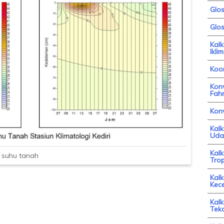
Glo
Glos
Kal
Iklim
Koor
Konv
Fahr
Kon
Kal
Uda
Kal
 suhu tanah
Trop
Kalk
Kec
Kalk
Tek