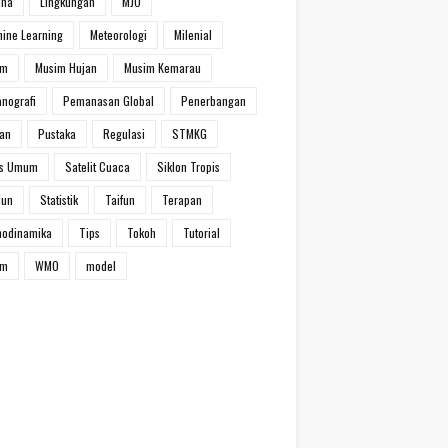
ina
Lingkungan
MJO
ine Learning
Meteorologi
Milenial
im
Musim Hujan
Musim Kemarau
nografi
Pemanasan Global
Penerbangan
han
Pustaka
Regulasi
STMKG
ns Umum
Satelit Cuaca
Siklon Tropis
iun
Statistik
Taifun
Terapan
modinamika
Tips
Tokoh
Tutorial
um
WMO
model