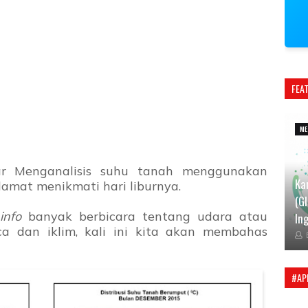
FEA
ME
ajar Menganalisis suhu tanah menggunakan
Ka
elamat menikmati hari liburnya.
(G
.info
banyak berbicara tentang udara atau
Ing
a dan iklim, kali ini kita akan membahas
#AP