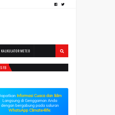
KALKULATOR METEO
LS FB
Dapatkan
Informasi Cuaca dan Iklim
Langsung di Genggaman Anda
dengan bergabung pada saluran
WhatsApp Climate4life
: