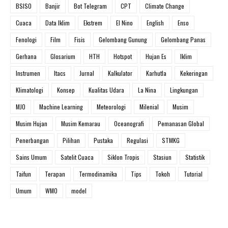
BSISO
Banjir
Bot Telegram
CPT
Climate Change
Cuaca
Data Iklim
Ekstrem
El Nino
English
Enso
Fenologi
Film
Fisis
Gelombang Gunung
Gelombang Panas
Gerhana
Glosarium
HTH
Hotspot
Hujan Es
Iklim
Instrumen
Itacs
Jurnal
Kalkulator
Karhutla
Kekeringan
Klimatologi
Konsep
Kualitas Udara
La Nina
Lingkungan
MJO
Machine Learning
Meteorologi
Milenial
Musim
Musim Hujan
Musim Kemarau
Oceanografi
Pemanasan Global
Penerbangan
Pilihan
Pustaka
Regulasi
STMKG
Sains Umum
Satelit Cuaca
Siklon Tropis
Stasiun
Statistik
Taifun
Terapan
Termodinamika
Tips
Tokoh
Tutorial
Umum
WMO
model