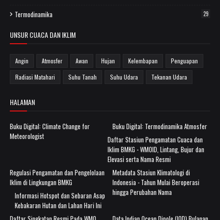
Termodinamika
29
UNSUR CUACA DAN IKLIM
Angin
Atmosfer
Awan
Hujan
Kelembapan
Penguapan
Radiasi Matahari
Suhu Tanah
Suhu Udara
Tekanan Udara
HALAMAN
Buku Digital: Climate Change for
Buku Digital: Termodinamika Atmosfer
Meteorologist
Daftar Stasiun Pengamatan Cuaca dan
Iklim BMKG - WMOID, Lintang, Bujur dan
Elevasi serta Nama Resmi
Regulasi Pengamatan dan Pengelolaan
Metadata Stasiun Klimatologi di
Iklim di Lingkungan BMKG
Indonesia - Tahun Mulai Beroperasi
hingga Perubahan Nama
Informasi Hotspot dan Sebaran Asap
Kebakaran Hutan dan Lahan Hari Ini
Daftar Singkatan Resmi Pada WMO
Data Indian Ocean Dipole (IOD) Bulanan