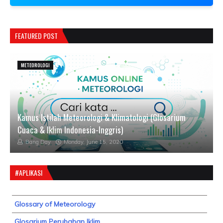
FEATURED POST
METEOROLOGI
Kamus Istilah Meteorologi & Klimatologi (Glosarium
Cuaca & Iklim Indonesia-Inggris)
Bang Day
Monday, June 15, 2020
#APLIKASI
Glossary of Meteorology
Glosarium Perubahan Iklim