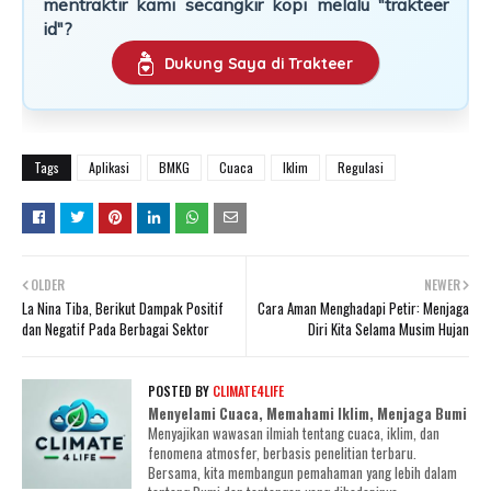
mentraktir kami secangkir kopi melalu "trakteer
id"?
Dukung Saya di Trakteer
Tags
Aplikasi
BMKG
Cuaca
Iklim
Regulasi
OLDER
NEWER
La Nina Tiba, Berikut Dampak Positif
Cara Aman Menghadapi Petir: Menjaga
dan Negatif Pada Berbagai Sektor
Diri Kita Selama Musim Hujan
POSTED BY
CLIMATE4LIFE
Menyelami Cuaca, Memahami Iklim, Menjaga Bumi
Menyajikan wawasan ilmiah tentang cuaca, iklim, dan
fenomena atmosfer, berbasis penelitian terbaru.
Bersama, kita membangun pemahaman yang lebih dalam