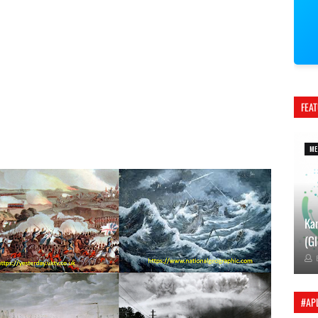
FEA
ME
Kam
(Gl
#APL