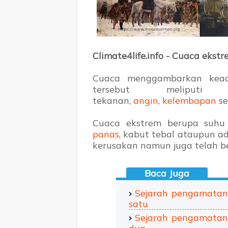
Climate4life.info - Cuaca eks
Cuaca menggambarkan ke
tersebut meliput
tekanan,
angin
,
kelembapan
se
Cuaca ekstrem berupa suh
panas
, kabut tebal ataupun a
kerusakan namun juga telah b
Sejarah pengamatan 
satu
Sejarah pengamatan 