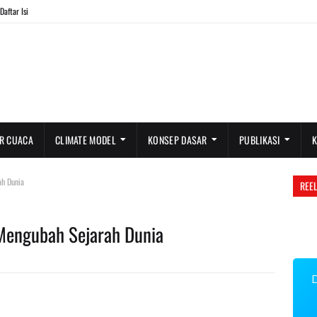
Daftar Isi
R CUACA
CLIMATE MODEL
KONSEP DASAR
PUBLIKASI
ah Dunia
REEL
Mengubah Sejarah Dunia