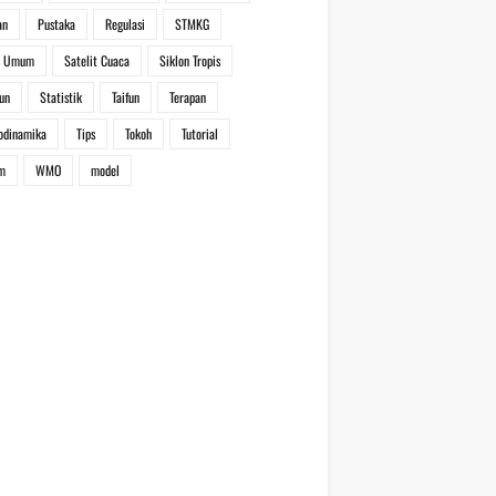
an
Pustaka
Regulasi
STMKG
s Umum
Satelit Cuaca
Siklon Tropis
un
Statistik
Taifun
Terapan
odinamika
Tips
Tokoh
Tutorial
m
WMO
model