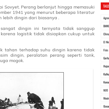
TAG
ai Sovyet. Perang berlanjut hingga memasuki
mber 1941 yang menurut beberapa literatur
 lebih dingin dari biasanya .
Agro
BMK
sangat dingin ini ternyata tidak sanggup
karena logistik tidak disiapkan cukup untuk
Clim
El Ni
ak tahan terhadap suhu dingin karena tidak
Fisis
im dingin, peralatan perang seperti tank,
Gerh
 juga mogok.
Huja
Kalku
Kons
MJO
Musi
Ocea