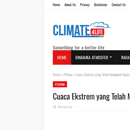
Home
About Us
Privacy
Disclaimer
Contact Us
Something for a better life
HOME
DINAMIKA ATMOSFER
RADA
Home
Pilihan
Cuaca Ekstrem yang Telah Mengubah Sejar
PILIHAN
Cuaca Ekstrem yang Telah 
Bang Day