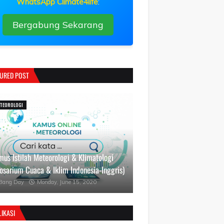
WhatsApp Climate4life
:
Bergabung Sekarang
TURED POST
TEOROLOGI
us Istilah Meteorologi & Klimatologi
osarium Cuaca & Iklim Indonesia-Inggris)
Bang Day
Monday, June 15, 2020
IKASI