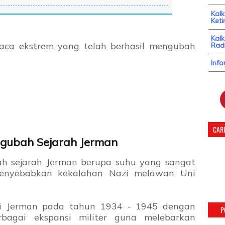
Kal
Keti
Kalk
uaca ekstrem yang telah berhasil mengubah
Radi
Info
CARI
ngubah Sejarah Jerman
h sejarah Jerman berupa suhu yang sangat
 menyebabkan kekalahan Nazi melawan Uni
 di Jerman pada tahun 1934 - 1945 dengan
P
rbagai ekspansi militer guna melebarkan