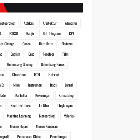
S
meteorologi
Aplikasi
Arsitektur
Atmosfer
G
BSISO
Banjir
Bot Telegram
CPT
ate Change
Cuaca
Data Iklim
Ekstrem
no
English
Enso
Fenologi
Film
Gelombang Gunung
Gelombang Panas
ana
Glosarium
HTH
Hotspot
n Es
Iklim
Instrumen
Itacs
Jurnal
lator
Karhutla
Kekeringan
Klimatologi
ep
Kualitas Udara
La Nina
Lingkungan
Machine Learning
Meteorologi
Milenial
m
Musim Hujan
Musim Kemarau
nografi
Pemanasan Global
Penerbangan