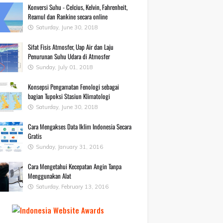
Konversi Suhu - Celcius, Kelvin, Fahrenheit,
Reamul dan Rankine secara online
Saturday, June 30, 2018
Sifat Fisis Atmosfer, Uap Air dan Laju
Penurunan Suhu Udara di Atmosfer
Sunday, July 01, 2018
Konsepsi Pengamatan Fenologi sebagai
bagian Tupoksi Stasiun Klimatologi
Saturday, June 30, 2018
Cara Mengakses Data Iklim Indonesia Secara
Gratis
Sunday, January 31, 2016
Cara Mengetahui Kecepatan Angin Tanpa
Menggunakan Alat
Saturday, February 13, 2016