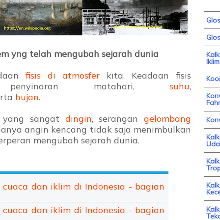
Glo
Glos
trem yng telah mengubah sejarah dunia
Kal
Iklim
adaan
fisis di atmosfer
kita. Keadaan fisis
Koor
i penyinaran matahari,
suhu
,
rta
hujan
.
Konv
Fahr
u yang sangat
dingin
, serangan
gelombang
Kon
danya angin kencang tidak saja menimbulkan
Kal
erperan mengubah sejarah dunia.
Uda
Kal
Trop
cuaca dan iklim di Indonesia - bagian
Kalk
Kec
cuaca dan iklim di Indonesia - bagian
Kalk
Tek