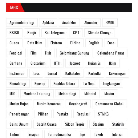
TAGS
Agrometeorologi
Aplikasi
Arsitektur
Atmosfer
BMKG
BSISO
Banjir
Bot Telegram
CPT
Climate Change
Cuaca
Data Iklim
Ekstrem
El Nino
English
Enso
Fenologi
Film
Fisis
Gelombang Gunung
Gelombang Panas
Gerhana
Glosarium
HTH
Hotspot
Hujan Es
Iklim
Instrumen
Itacs
Jurnal
Kalkulator
Karhutla
Kekeringan
Klimatologi
Konsep
Kualitas Udara
La Nina
Lingkungan
MJO
Machine Learning
Meteorologi
Milenial
Musim
Musim Hujan
Musim Kemarau
Oceanografi
Pemanasan Global
Penerbangan
Pilihan
Pustaka
Regulasi
STMKG
Sains Umum
Satelit Cuaca
Siklon Tropis
Stasiun
Statistik
Taifun
Terapan
Termodinamika
Tips
Tokoh
Tutorial