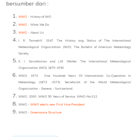
bersumber dari :
WMO
- History of IMO
WMO
- What We Do
WMO
- About Us
I. R. Tannehill. 1947. The History ang Status of The International
Meteorological Organization. (IMO). The Bulletin of American Meteorology
Society.
E. I. Sarukhanian and J.M. Walker. The International Meteorological
Organization (IMO) 1879-1950.
WMO. 1973. One Hundred Years Of International Co-Operation In
Meteorology (1873 -1973). Secretariat of the World Meteorological
Organization - Geneva - Switzerland .
WMO. 2000. WMO 50 Years of Service. WMO-No.912
WMO -
WMO elects new First Vice-President
WMO -
Governance Structure