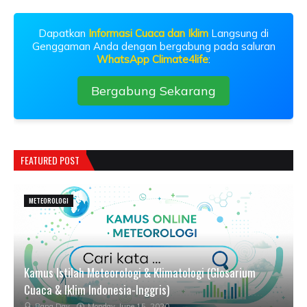
Dapatkan
Informasi Cuaca dan Iklim
Langsung di
Genggaman Anda dengan bergabung pada saluran
WhatsApp Climate4life
:
Bergabung Sekarang
FEATURED POST
METEOROLOGI
Kamus Istilah Meteorologi & Klimatologi (Glosarium
Cuaca & Iklim Indonesia-Inggris)
Bang Day
Monday, June 15, 2020