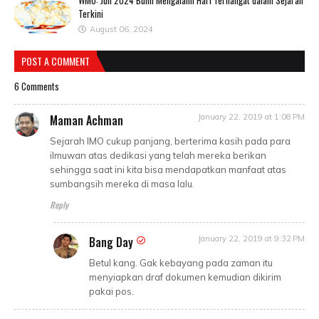
WMO: Juli 2024 Bumi Mengalami Hari Terhangat dalam Sejarah
Terkini
August 06, 2024
POST A COMMENT
6 Comments
Maman Achman
January 22, 2019 at 1:08 PM
Sejarah IMO cukup panjang, berterima kasih pada para
ilmuwan atas dedikasi yang telah mereka berikan
sehingga saat ini kita bisa mendapatkan manfaat atas
sumbangsih mereka di masa lalu.
Reply
Bang Day
January 22, 2019 at 9:32 PM
Betul kang. Gak kebayang pada zaman itu
menyiapkan draf dokumen kemudian dikirim
pakai pos.