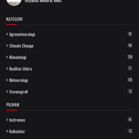
Terpanas Menurut WMO
KATEGORI
Agrometeorologi
18
Climate Change
56
Klimatologi
126
Kualitas Udara
17
Meteorologi
135
Oceanografi
13
PILIHAN
Instrumen
16
Kalkulator
12