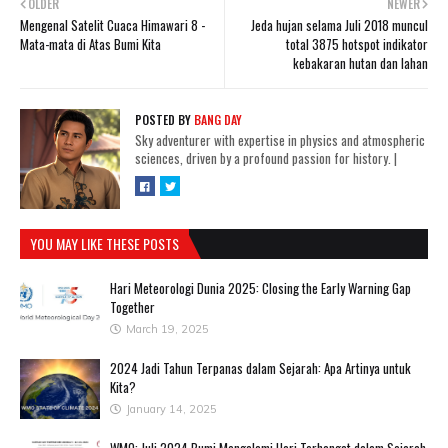
OLDER
NEWER
Mengenal Satelit Cuaca Himawari 8 -
Jeda hujan selama Juli 2018 muncul
Mata-mata di Atas Bumi Kita
total 3875 hotspot indikator
kebakaran hutan dan lahan
POSTED BY
BANG DAY
Sky adventurer with expertise in physics and atmospheric
sciences, driven by a profound passion for history.
|
YOU MAY LIKE THESE POSTS
Hari Meteorologi Dunia 2025: Closing the Early Warning Gap
Together
March 19, 2025
2024 Jadi Tahun Terpanas dalam Sejarah: Apa Artinya untuk
Kita?
January 14, 2025