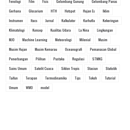
Fenologi
Film
Fisis
Gelombang Gunung
Gelombang Panas
Gerhana
Glosarium
HTH
Hotspot
Hujan Es
Iklim
Instrumen
Itacs
Jurnal
Kalkulator
Karhutla
Kekeringan
Klimatologi
Konsep
Kualitas Udara
La Nina
Lingkungan
MJO
Machine Learning
Meteorologi
Milenial
Musim
Musim Hujan
Musim Kemarau
Oceanografi
Pemanasan Global
Penerbangan
Pilihan
Pustaka
Regulasi
STMKG
Sains Umum
Satelit Cuaca
Siklon Tropis
Stasiun
Statistik
Taifun
Terapan
Termodinamika
Tips
Tokoh
Tutorial
Umum
WMO
model