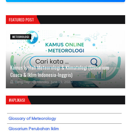
FEATURED POST
METEOROLOGI
Kamus Istilah Meteorologi & Klimatologi (Glosarium
Cuaca & Iklim Indonesia-Inggris)
Bang Day
Monday, June 15, 2020
#APLIKASI
Glossary of Meteorology
Glosarium Perubahan Iklim