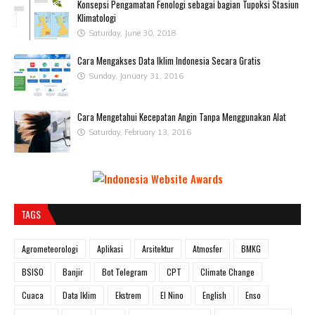
Konsepsi Pengamatan Fenologi sebagai bagian Tupoksi Stasiun
Klimatologi
Saturday, June 30, 2018
Cara Mengakses Data Iklim Indonesia Secara Gratis
Sunday, January 31, 2016
Cara Mengetahui Kecepatan Angin Tanpa Menggunakan Alat
Saturday, February 13, 2016
TAGS
Agrometeorologi
Aplikasi
Arsitektur
Atmosfer
BMKG
BSISO
Banjir
Bot Telegram
CPT
Climate Change
Cuaca
Data Iklim
Ekstrem
El Nino
English
Enso