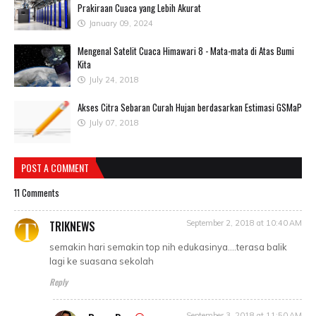
Prakiraan Cuaca yang Lebih Akurat
January 09, 2024
Mengenal Satelit Cuaca Himawari 8 - Mata-mata di Atas Bumi
Kita
July 24, 2018
Akses Citra Sebaran Curah Hujan berdasarkan Estimasi GSMaP
July 07, 2018
POST A COMMENT
11 Comments
TRIKNEWS
September 2, 2018 at 10:40 AM
semakin hari semakin top nih edukasinya....terasa balik
lagi ke suasana sekolah
Reply
September 3, 2018 at 11:50 AM