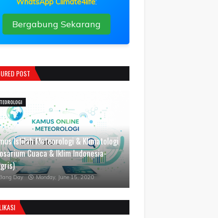
WhatsApp Climate4life
:
Bergabung Sekarang
TURED POST
TEOROLOGI
mus Istilah Meteorologi & Klimatologi
losarium Cuaca & Iklim Indonesia-
gris)
Bang Day
Monday, June 15, 2020
LIKASI