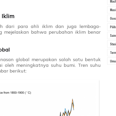
Mach
Mus
Iklim
Ocea
ah dari para ahli iklim dan juga lembaga-
Pili
ng mejelaskan bahwa perubahan iklim benar
Sai
Stas
obal
Ter
asan global merupakan salah satu bentuk
Um
ai oleh meningkatnya suhu bumi. Tren suhu
bar berikut: