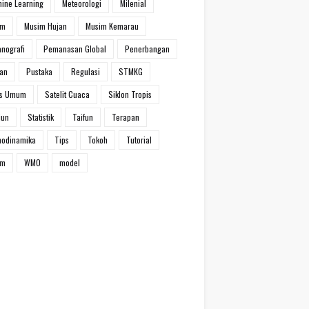
ine Learning
Meteorologi
Milenial
im
Musim Hujan
Musim Kemarau
nografi
Pemanasan Global
Penerbangan
han
Pustaka
Regulasi
STMKG
ns Umum
Satelit Cuaca
Siklon Tropis
iun
Statistik
Taifun
Terapan
modinamika
Tips
Tokoh
Tutorial
um
WMO
model