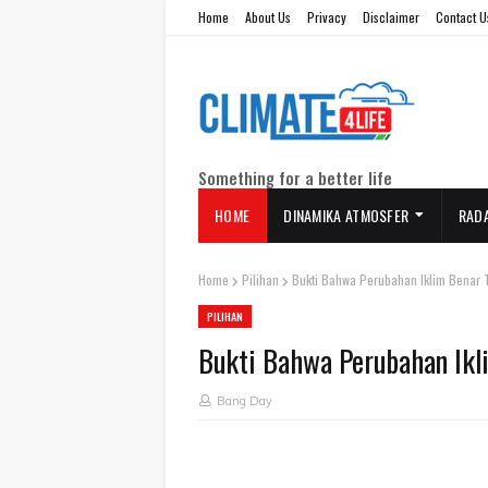
Home
About Us
Privacy
Disclaimer
Contact U
Something for a better life
HOME
DINAMIKA ATMOSFER
RAD
Home
Pilihan
Bukti Bahwa Perubahan Iklim Benar T
PILIHAN
Bukti Bahwa Perubahan Ikli
Bang Day