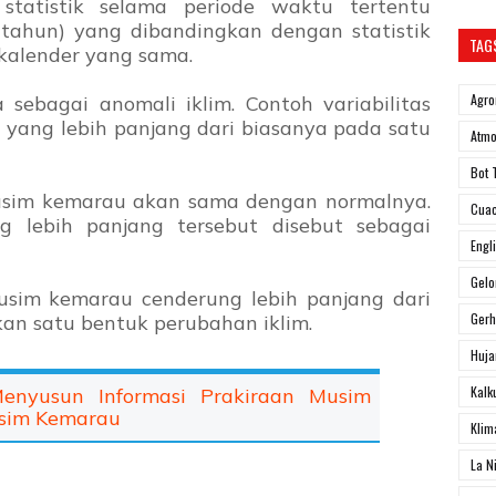
statistik selama periode waktu tertentu
 tahun) yang dibandingkan dengan statistik
TAG
kalender yang sama.
Agro
a sebagai anomali iklim. Contoh variabilitas
 yang lebih panjang dari biasanya pada satu
Atmo
Bot 
musim kemarau akan sama dengan normalnya.
Cua
 lebih panjang tersebut disebut sebagai
Engl
Gel
usim kemarau cenderung lebih panjang dari
Ger
n satu bentuk perubahan iklim.
Huja
Kalk
enyusun Informasi Prakiraan Musim
usim Kemarau
Klim
La N