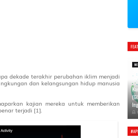
FEA
ME
rapa dekade terakhir perubahan iklim menjadi
lingkungan dan kelangsungan hidup manusia
Ka
(G
maparkan kajian mereka untuk memberikan
Ing
nar terjadi [1].
#AP