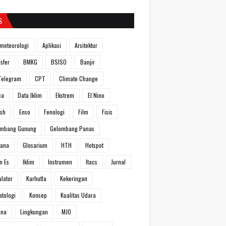
S
meteorologi
Aplikasi
Arsitektur
sfer
BMKG
BSISO
Banjir
Telegram
CPT
Climate Change
ca
Data Iklim
Ekstrem
El Nino
ish
Enso
Fenologi
Film
Fisis
ombang Gunung
Gelombang Panas
hana
Glosarium
HTH
Hotspot
n Es
Iklim
Instrumen
Itacs
Jurnal
ulator
Karhutla
Kekeringan
atologi
Konsep
Kualitas Udara
ina
Lingkungan
MJO