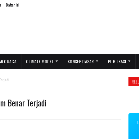
s
Daftar Isi
AR CUACA
CLIMATE MODEL
KONSEP DASAR
PUBLIKASI
erjadi
REE
m Benar Terjadi