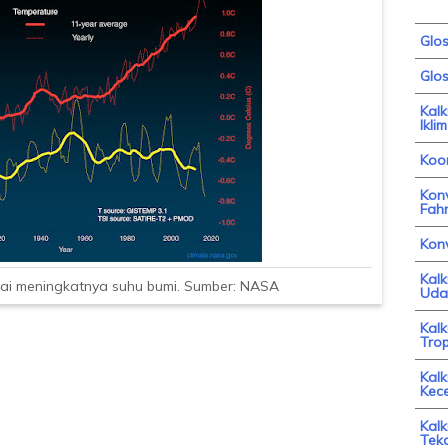
Glo
Glos
Kal
Iklim
Koor
Konv
Fahr
Kon
Kal
ndai meningkatnya suhu bumi. Sumber: NASA
Uda
Kal
Trop
Kalk
Kec
Kalk
Tek