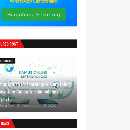
WhatsApp Climate4life
:
Bergabung Sekarang
TURED POST
TEOROLOGI
mus Istilah Meteorologi & Klimatologi
losarium Cuaca & Iklim Indonesia-
gris)
Bang Day
Monday, June 15, 2020
LIKASI