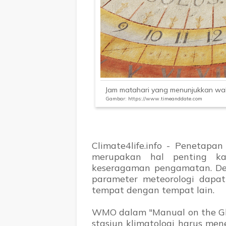
Jam matahari yang menunjukkan wak
Gambar: https://www.timeanddate.com
Climate4life.info - Penetap
merupakan hal penting k
keseragaman pengamatan. D
parameter meteorologi dapa
tempat dengan tempat lain.
WMO dalam "Manual on the Gl
stasiun klimatologi harus m