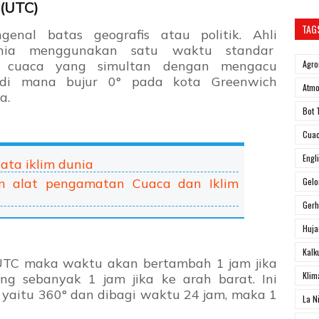
 (UTC)
TAG
enal batas geografis atau politik. Ahli
dunia menggunakan satu waktu standar
n cuaca yang simultan dengan mengacu
Agro
di mana bujur 0° pada kota Greenwich
Atmo
a.
Bot 
Cua
Engl
ta iklim dunia
n alat pengamatan Cuaca dan Iklim
Gel
Ger
Huja
Kalk
 UTC maka waktu akan bertambah 1 jam jika
Klim
g sebanyak 1 jam jika ke arah barat. Ini
yaitu 360° dan dibagi waktu 24 jam, maka 1
La N