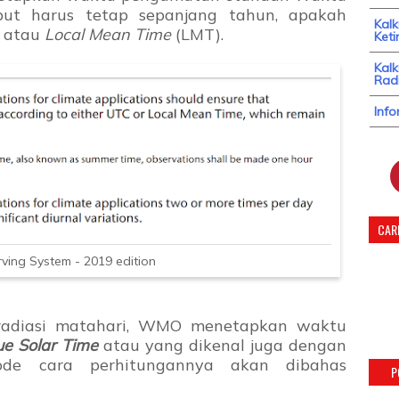
ut harus tetap sepanjang tahun, apakah
Kal
C atau
Local Mean Time
(LMT).
Keti
Kalk
Radi
Info
CARI
ing System - 2019 edition
adiasi matahari, WMO menetapkan waktu
e Solar Time
atau yang dikenal juga dengan
ode cara perhitungannya akan dibahas
P