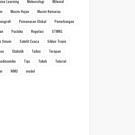
ine Learning
Meteorologi
Milenial
im
Musim Hujan
Musim Kemarau
nografi
Pemanasan Global
Penerbangan
han
Pustaka
Regulasi
STMKG
ns Umum
Satelit Cuaca
Siklon Tropis
iun
Statistik
Taifun
Terapan
modinamika
Tips
Tokoh
Tutorial
um
WMO
model