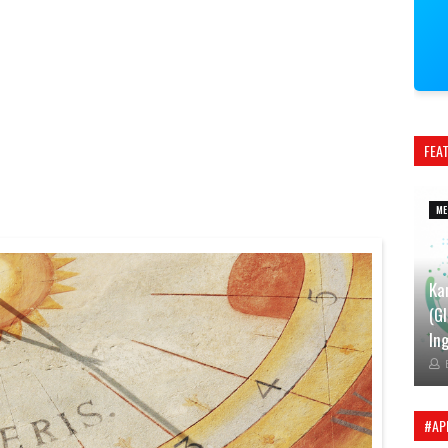
FEA
ME
Ka
(G
Ing
#AP