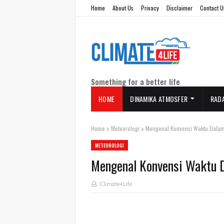
Home
About Us
Privacy
Disclaimer
Contact U
Something for a better life
HOME
DINAMIKA ATMOSFER
RAD
Home
Meteorologi
Mengenal Konvensi Waktu Dala
METEOROLOGI
Mengenal Konvensi Waktu D
Climate4Life