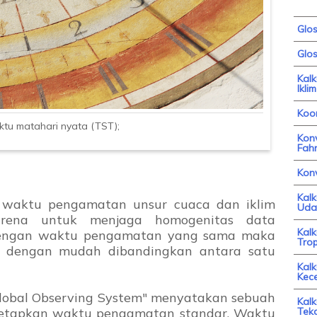
Glo
Glos
Kal
Iklim
Koor
tu matahari nyata (TST);
Konv
Fahr
Kon
Kal
an waktu pengamatan unsur cuaca dan iklim
Uda
arena untuk menjaga homogenitas data
Kal
engan waktu pengamatan yang sama maka
Trop
t dengan mudah dibandingkan antara satu
Kalk
Kec
obal Observing System" menyatakan sebuah
Kalk
enetapkan waktu pengamatan standar. Waktu
Tek