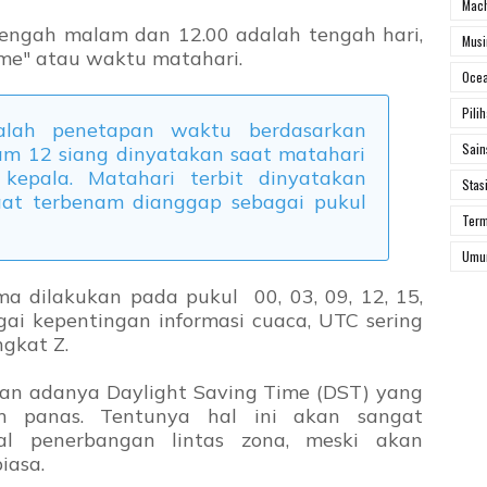
Mach
engah malam dan 12.00 adalah tengah hari,
Mus
ime" atau waktu matahari.
Ocea
Pili
lah penetapan waktu berdasarkan
Sai
am 12 siang dinyatakan saat matahari
kepala. Matahari terbit dinyatakan
Stas
aat terbenam dianggap sebagai pukul
Ter
Um
 dilakukan pada pukul 00, 03, 09, 12, 15,
ai kepentingan informasi cuaca, UTC sering
ngkat Z.
an adanya Daylight Saving Time (DST) yang
m panas. Tentunya hal ini akan sangat
l penerbangan lintas zona, meski akan
iasa.