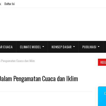
s
Daftar Isi
AR CUACA
CLIMATE MODEL
KONSEP DASAR
PUBLIKASI
m Pengamatan Cuaca dan Iklim
REE
alam Pengamatan Cuaca dan Iklim