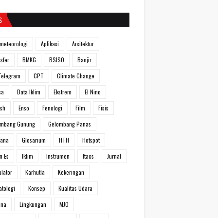
S
meteorologi
Aplikasi
Arsitektur
sfer
BMKG
BSISO
Banjir
Telegram
CPT
Climate Change
ca
Data Iklim
Ekstrem
El Nino
ish
Enso
Fenologi
Film
Fisis
ombang Gunung
Gelombang Panas
hana
Glosarium
HTH
Hotspot
n Es
Iklim
Instrumen
Itacs
Jurnal
ulator
Karhutla
Kekeringan
atologi
Konsep
Kualitas Udara
ina
Lingkungan
MJO