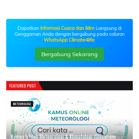
Dapatkan
Informasi Cuaca dan Iklim
Langsung di
Genggaman Anda dengan bergabung pada saluran
WhatsApp Climate4life
:
Bergabung Sekarang
FEATURED POST
METEOROLOGI
Kamus Istilah Meteorologi & Klimatologi (Glosarium