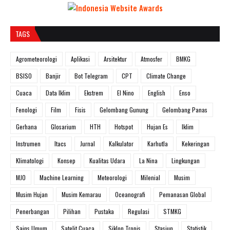
TAGS
Agrometeorologi
Aplikasi
Arsitektur
Atmosfer
BMKG
BSISO
Banjir
Bot Telegram
CPT
Climate Change
Cuaca
Data Iklim
Ekstrem
El Nino
English
Enso
Fenologi
Film
Fisis
Gelombang Gunung
Gelombang Panas
Gerhana
Glosarium
HTH
Hotspot
Hujan Es
Iklim
Instrumen
Itacs
Jurnal
Kalkulator
Karhutla
Kekeringan
Klimatologi
Konsep
Kualitas Udara
La Nina
Lingkungan
MJO
Machine Learning
Meteorologi
Milenial
Musim
Musim Hujan
Musim Kemarau
Oceanografi
Pemanasan Global
Penerbangan
Pilihan
Pustaka
Regulasi
STMKG
Sains Umum
Satelit Cuaca
Siklon Tropis
Stasiun
Statistik