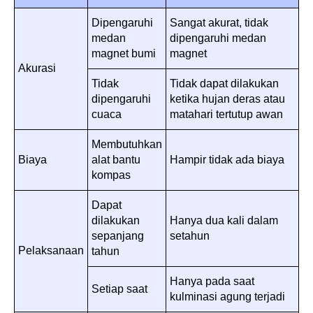
Dipengaruhi
Sangat akurat, tidak
medan
dipengaruhi medan
magnet bumi
magnet
Akurasi
Tidak
Tidak dapat dilakukan
dipengaruhi
ketika hujan deras atau
cuaca
matahari tertutup awan
Membutuhkan
Biaya
alat bantu
Hampir tidak ada biaya
kompas
Dapat
dilakukan
Hanya dua kali dalam
sepanjang
setahun
Pelaksanaan
tahun
Hanya pada saat
Setiap saat
kulminasi agung terjadi