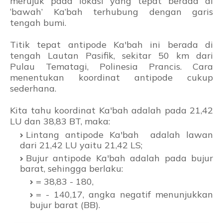
merujuk pada lokasi yang tepat berada di
‘bawah’ Ka’bah terhubung dengan garis
tengah bumi.
Titik tepat antipode Ka'bah ini berada di
tengah Lautan Pasifik, sekitar 50 km dari
Pulau Tematagi, Polinesia Prancis. Cara
menentukan koordinat antipode cukup
sederhana.
Kita tahu koordinat Ka'bah adalah pada 21,42
LU dan 38,83 BT, maka:
Lintang antipode Ka'bah adalah lawan
dari 21,42 LU yaitu 21,42 LS;
Bujur antipode Ka'bah adalah pada bujur
barat, sehingga berlaku:
= 38,83 - 180,
= - 140,17, angka negatif menunjukkan
bujur barat (BB).