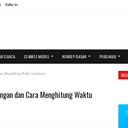
s
Daftar Isi
AR CUACA
CLIMATE MODEL
KONSEP DASAR
PUBLIKASI
ra Menghitung Waktu Terjadinya
REE
ngan dan Cara Menghitung Waktu