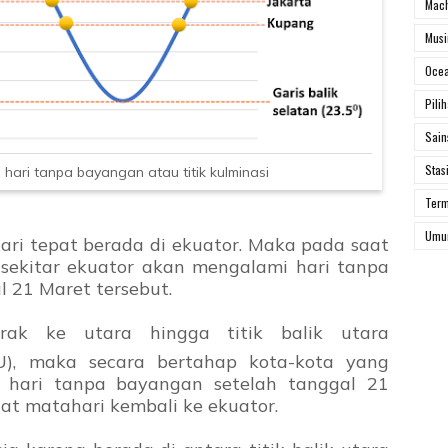
Mach
Mus
Ocea
Pili
Sai
Stas
hari tanpa bayangan atau titik kulminasi
Ter
Um
ri tepat berada di ekuator. Maka pada saat
 sekitar ekuator akan mengalami hari tanpa
l 21 Maret tersebut.
rak ke utara hingga titik balik utara
LU), maka secara bertahap kota-kota yang
 hari tanpa bayangan setelah tanggal 21
at matahari kembali ke ekuator.