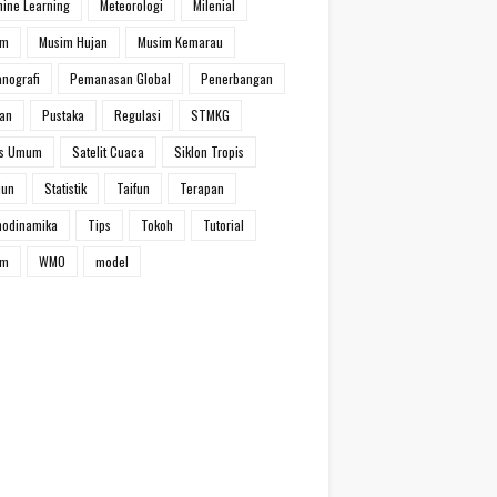
ine Learning
Meteorologi
Milenial
im
Musim Hujan
Musim Kemarau
nografi
Pemanasan Global
Penerbangan
han
Pustaka
Regulasi
STMKG
ns Umum
Satelit Cuaca
Siklon Tropis
iun
Statistik
Taifun
Terapan
modinamika
Tips
Tokoh
Tutorial
um
WMO
model