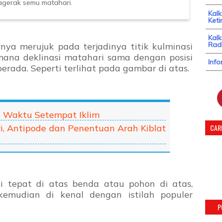
nagerak semu matahari.
Kal
Keti
Kalk
Radi
ya merujuk pada terjadinya titik kulminasi
mana deklinasi matahari sama dengan posisi
Info
rada. Seperti terlihat pada gambar di atas.
 Waktu Setempat Iklim
, Antipode dan Penentuan Arah Kiblat
CARI
gi tepat di atas benda atau pohon di atas,
 kemudian di kenal dengan istilah populer
P