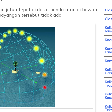
n jatuh tepat di dasar benda atau di bawah
Glo
h bayangan tersebut tidak ada.
Glos
Kal
Iklim
Koor
Konv
Fahr
Kon
Kal
Uda
Kal
Trop
Kalk
Kec
Kalk
Tek