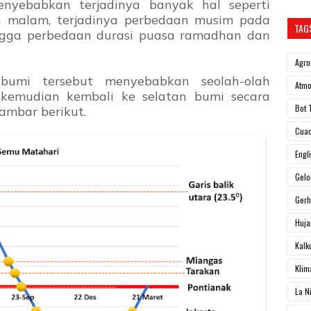
nyebabkan terjadinya banyak hal seperti
n malam, terjadinya perbedaan musim pada
TAG
ngga perbedaan durasi puasa ramadhan dan
Agro
 bumi tersebut menyebabkan seolah-olah
Atmo
 kemudian kembali ke selatan bumi secara
Bot 
gambar berikut.
Cua
Engl
Gel
Ger
Huja
Kalk
Klim
La N