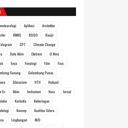
S
meteorologi
Aplikasi
Arsitektur
sfer
BMKG
BSISO
Banjir
Telegram
CPT
Climate Change
ca
Data Iklim
Ekstrem
El Nino
ish
Enso
Fenologi
Film
Fisis
ombang Gunung
Gelombang Panas
hana
Glosarium
HTH
Hotspot
n Es
Iklim
Instrumen
Itacs
Jurnal
ulator
Karhutla
Kekeringan
atologi
Konsep
Kualitas Udara
ina
Lingkungan
MJO