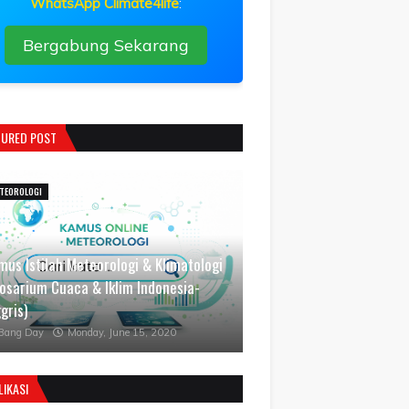
WhatsApp Climate4life
:
Bergabung Sekarang
TURED POST
TEOROLOGI
mus Istilah Meteorologi & Klimatologi
losarium Cuaca & Iklim Indonesia-
gris)
Bang Day
Monday, June 15, 2020
LIKASI