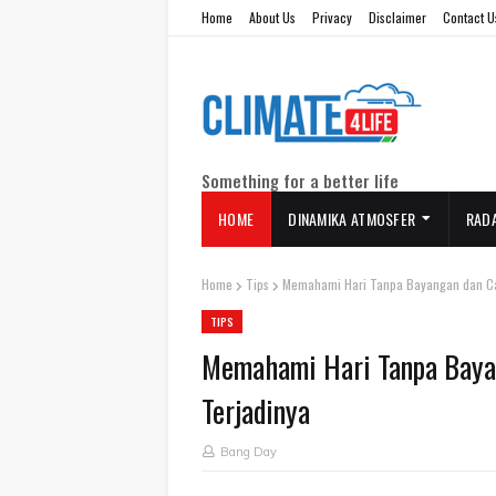
Home
About Us
Privacy
Disclaimer
Contact U
Something for a better life
HOME
DINAMIKA ATMOSFER
RAD
Home
Tips
Memahami Hari Tanpa Bayangan dan Ca
TIPS
Memahami Hari Tanpa Baya
Terjadinya
Bang Day