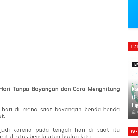
FEA
ME
i Hari Tanpa Bayangan dan Cara Menghitung
Ka
(G
Ing
 hari di mana saat bayangan benda-benda
at.
jadi karena pada tengah hari di saat itu
#AP
jat di atas benda atau badan kita.