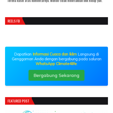
Terima kasih atas komentarnya. Mohon tidak meletakkan link hidup yah.
REELS FB
Dapatkan
Informasi Cuaca dan Iklim
Langsung di
Genggaman Anda dengan bergabung pada saluran
WhatsApp Climate4life
:
Bergabung Sekarang
FEATURED POST