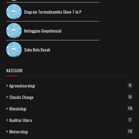
Diagram Termodinamika Skew T-ln P
Ketinggian Geopotensial
Suhu Bola Basah
KATEGORI
Agrometeorologi
18
Climate Change
56
Klimatologi
126
Kualitas Udara
17
Meteorologi
135