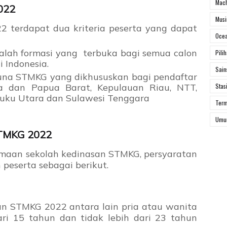
Mach
022
Mus
 terdapat dua kriteria peserta yang dapat
Ocea
alah formasi yang terbuka bagi semua calon
Pili
i Indonesia.
Sai
aruna STMKG yang dikhususkan bagi pendaftar
Stas
a dan Papua Barat, Kepulauan Riau, NTT,
luku Utara dan Sulawesi Tenggara
Ter
Um
STMKG 2022
maan sekolah kedinasan STMKG, persyaratan
 peserta sebagai berikut.
n STMKG 2022 antara lain pria atau wanita
ri 15 tahun dan tidak lebih dari 23 tahun