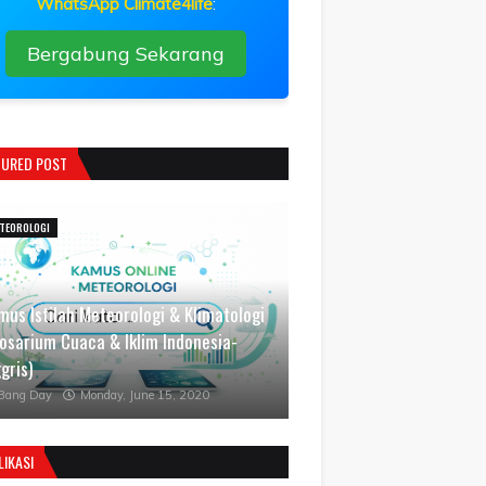
WhatsApp Climate4life
:
Bergabung Sekarang
TURED POST
TEOROLOGI
mus Istilah Meteorologi & Klimatologi
losarium Cuaca & Iklim Indonesia-
gris)
Bang Day
Monday, June 15, 2020
LIKASI