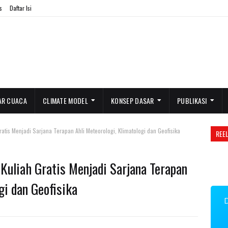
s
Daftar Isi
AR CUACA
CLIMATE MODEL
KONSEP DASAR
PUBLIKASI
is Menjadi Sarjana Terapan Ahli Meteorologi, Klimatologi dan Geofisika
REE
uliah Gratis Menjadi Sarjana Terapan
gi dan Geofisika