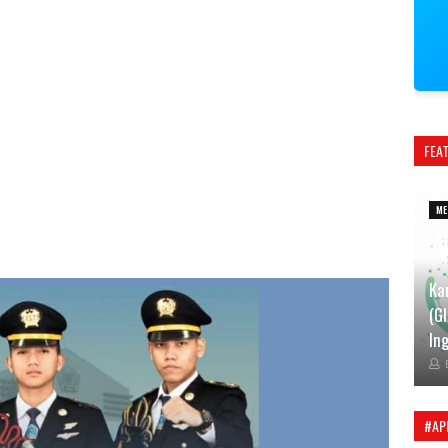
FEA
ME
Ka
(G
Ing
#AP