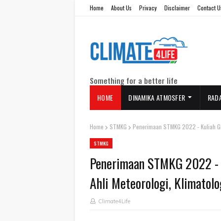
Home
About Us
Privacy
Disclaimer
Contact U
Something for a better life
HOME
DINAMIKA ATMOSFER
RAD
Home
STMKG
Penerimaan STMKG 2022 - Kuliah Grat
STMKG
Penerimaan STMKG 2022 - K
Ahli Meteorologi, Klimatolo
Climate4Life