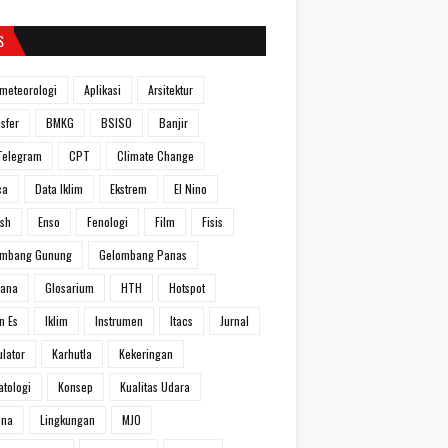
S
meteorologi
Aplikasi
Arsitektur
sfer
BMKG
BSISO
Banjir
Telegram
CPT
Climate Change
ca
Data Iklim
Ekstrem
El Nino
ish
Enso
Fenologi
Film
Fisis
ombang Gunung
Gelombang Panas
hana
Glosarium
HTH
Hotspot
n Es
Iklim
Instrumen
Itacs
Jurnal
ulator
Karhutla
Kekeringan
atologi
Konsep
Kualitas Udara
ina
Lingkungan
MJO