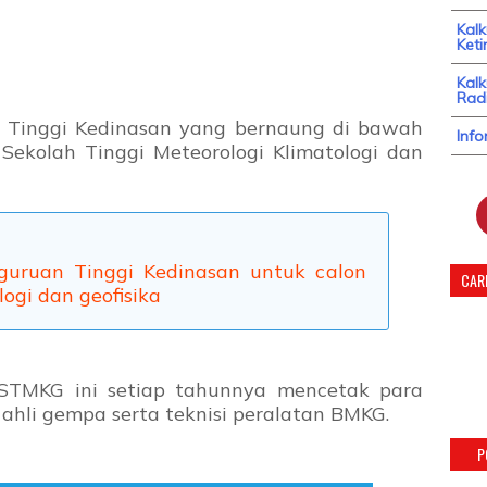
Kal
Keti
Kalk
Radi
Tinggi Kedinasan yang bernaung di bawah
Info
ekolah Tinggi Meteorologi Klimatologi dan
uruan Tinggi Kedinasan untuk calon
CARI
logi dan geofisika
 STMKG ini setiap tahunnya mencetak para
n ahli gempa serta teknisi peralatan BMKG.
P