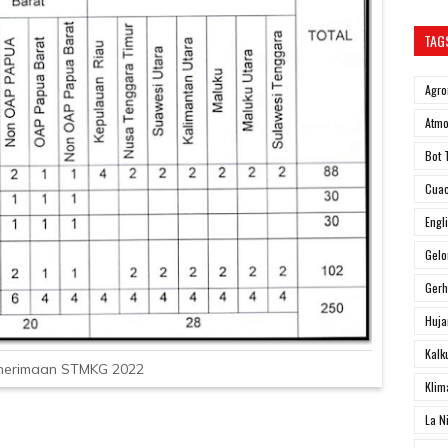
TAG
Agro
Atmo
Bot 
Cua
Engl
Gel
Ger
Huja
Kalk
enerimaan STMKG 2022
Klim
La N