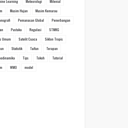
ine Learning
Meteorologi
Milenial
im
Musim Hujan
Musim Kemarau
nografi
Pemanasan Global
Penerbangan
han
Pustaka
Regulasi
STMKG
ns Umum
Satelit Cuaca
Siklon Tropis
iun
Statistik
Taifun
Terapan
modinamika
Tips
Tokoh
Tutorial
um
WMO
model