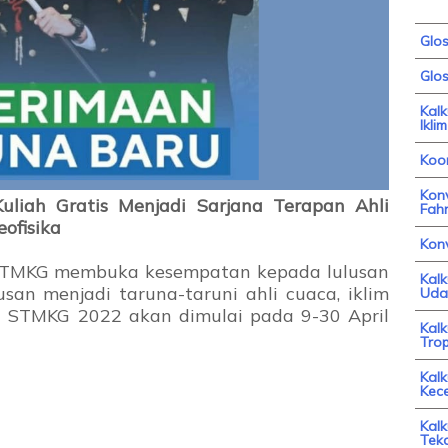
Glo
Glos
Kal
Iklim
Koor
Konv
liah Gratis Menjadi Sarjana Terapan Ahli
Fahr
eofisika
Kon
 STMKG membuka kesempatan kepada lulusan
Kal
n menjadi taruna-taruni ahli cuaca, iklim
Uda
 STMKG 2022 akan dimulai pada 9-30 April
Kal
Trop
Kalk
Kec
Kalk
Tek