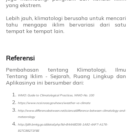
yang ekstrem.
Lebih jauh, klimatologi berusaha untuk mencari
tahu mengapa iklim bervariasi dari satu
tempat ke tempat lain.
Referensi
Pembahasan tentang Klimatologi, Ilmu
Tentang Iklim - Sejarah, Ruang Lingkup dan
Aplikasinya ini bersumber dari:
WMO: Guide to Climatological Practices, WMO-No. 100
https://www.ncei.noaa.gov/news/weather-vs-climate
http://www.differencebetween.net/science/difference-between-climatology-and-
meteorology
http://jdih.bmkg.go.id/detail.php?iid=B44A8D36-1A92-4AF7-A176-
927C99271F8E