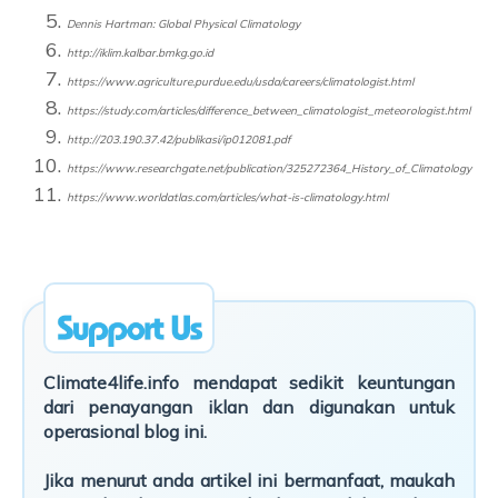
Dennis
Hartman: Global Physical Climatology
http://iklim.kalbar.bmkg.go.id
https://www.agriculture.purdue.edu/usda/careers/climatologist.html
https://study.com/articles/difference_between_climatologist_meteorologist.html
http://203.190.37.42/publikasi/ip012081.pdf
https://www.researchgate.net/publication/325272364_History_of_Climatology
https://www.worldatlas.com/articles/what-is-climatology.html
Climate4life.info mendapat sedikit keuntungan
dari penayangan iklan dan digunakan untuk
operasional blog ini.
Jika menurut anda artikel ini bermanfaat, maukah