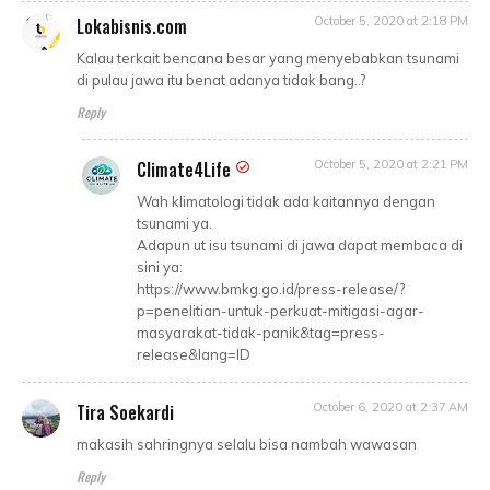
Lokabisnis.com
October 5, 2020 at 2:18 PM
Kalau terkait bencana besar yang menyebabkan tsunami
di pulau jawa itu benat adanya tidak bang..?
Reply
Climate4Life
October 5, 2020 at 2:21 PM
Wah klimatologi tidak ada kaitannya dengan
tsunami ya.
Adapun ut isu tsunami di jawa dapat membaca di
sini ya:
https://www.bmkg.go.id/press-release/?
p=penelitian-untuk-perkuat-mitigasi-agar-
masyarakat-tidak-panik&tag=press-
release&lang=ID
Tira Soekardi
October 6, 2020 at 2:37 AM
makasih sahringnya selalu bisa nambah wawasan
Reply