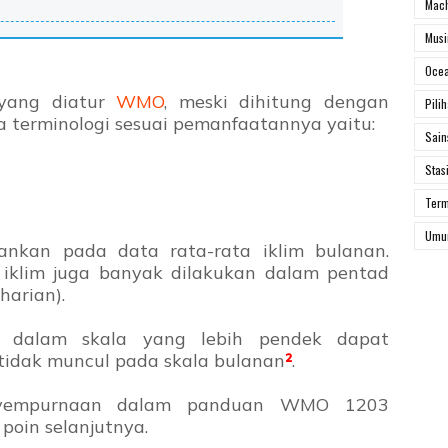
Mach
Mus
Ocea
 yang diatur
WMO
, meski dihitung dengan
Pili
ga terminologi sesuai pemanfaatannya yaitu:
Sai
Stas
Ter
Um
kankan pada data rata-rata iklim bulanan.
is iklim juga banyak dilakukan dalam pentad
harian).
 dalam skala yang lebih pendek dapat
 tidak muncul pada skala bulanan
²
.
penyempurnaan dalam panduan WMO 1203
 poin selanjutnya.