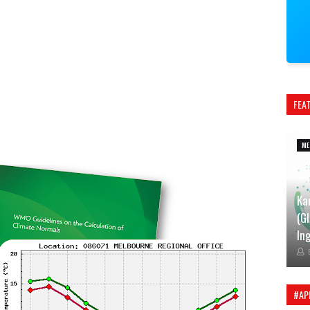
FEA
ME
Ka
(G
Ing
#AP