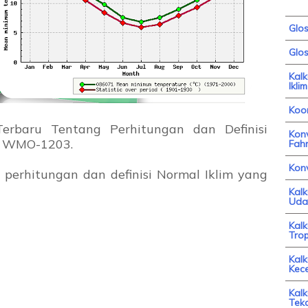
Glo
Glos
Kal
Iklim
Koor
 Terbaru Tentang Perhitungan dan Definisi
Konv
m WMO-1203.
Fahr
Kon
perhitungan dan definisi Normal Iklim yang
Kal
Uda
Kal
Trop
Kalk
Kec
Kalk
Tek