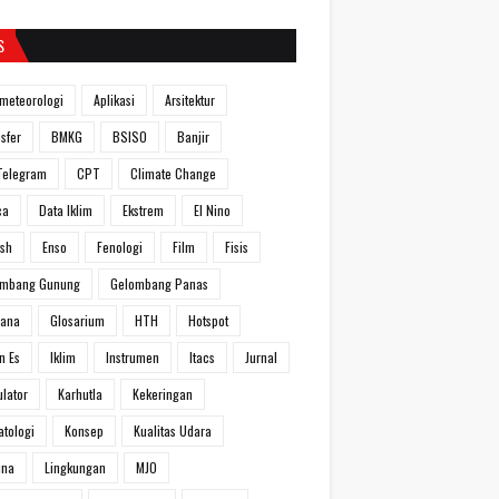
S
meteorologi
Aplikasi
Arsitektur
sfer
BMKG
BSISO
Banjir
Telegram
CPT
Climate Change
ca
Data Iklim
Ekstrem
El Nino
ish
Enso
Fenologi
Film
Fisis
ombang Gunung
Gelombang Panas
hana
Glosarium
HTH
Hotspot
n Es
Iklim
Instrumen
Itacs
Jurnal
ulator
Karhutla
Kekeringan
atologi
Konsep
Kualitas Udara
ina
Lingkungan
MJO