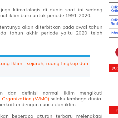
Kal
 juga klimatologis di dunia saat ini sedang
Keti
al iklim baru untuk periode 1991-2020.
Kalk
Radi
i tentunya akan diterbitkan pada awal tahun
ada tahun akhir periode yaitu 2020 telah
Info
tang Iklim - sejarah, ruang lingkup dan
CARI
n dan definisi normal iklim mengikuti
l Organization (WMO)
selaku lembaga dunia
erkaitan dengan cuaca dan iklim.
P
tkan beberapa aturan terbaru melengkapi