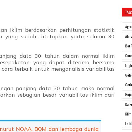
TAG
Agro
uan iklim berdasarkan perhitungan statistik
m yang sudah ditetapkan yaitu selama 30
Atmo
Bot 
njang data 30 tahun dalam normal iklim
Cua
esepakatan yang dapat diterima bersama
Engl
ara terbaik untuk menganalisis variabilitas
Gel
Ger
engan panjang data 30 tahun maka normal
arkan
sebagian besar variabilitas iklim dari
Huja
Kalk
Klim
La N
enurut NOAA, BOM dan lembaga dunia