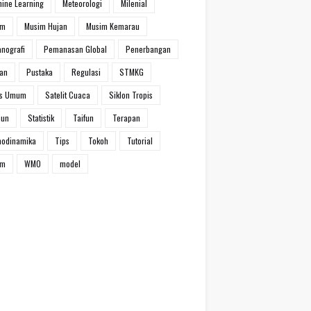
ine Learning
Meteorologi
Milenial
im
Musim Hujan
Musim Kemarau
nografi
Pemanasan Global
Penerbangan
han
Pustaka
Regulasi
STMKG
ns Umum
Satelit Cuaca
Siklon Tropis
iun
Statistik
Taifun
Terapan
modinamika
Tips
Tokoh
Tutorial
um
WMO
model