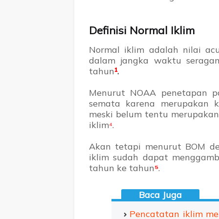
Definisi Normal Iklim
Normal iklim adalah nilai ac
dalam jangka waktu seraga
tahun
¹
.
Menurut NOAA penetapan pa
semata karena merupakan k
meski belum tentu merupakan c
iklim
.
⁴
Akan tetapi menurut BOM d
iklim sudah dapat menggamb
tahun ke tahun
⁵
.
Pencatatan iklim m