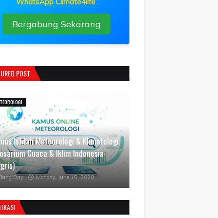
WhatsApp Climate4life
:
Bergabung Sekarang
TURED POST
TEOROLOGI
mus Istilah Meteorologi & Klimatologi
losarium Cuaca & Iklim Indonesia-
gris)
Bang Day
Monday, June 15, 2020
LIKASI