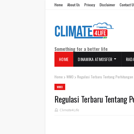
Home
About Us
Privacy
Disclaimer
Contact U
Something for a better life
HOME
DINAMIKA ATMOSFER
RAD
Home
WMO
Regulasi Terbaru Tentang Perhitungan 
WMO
Regulasi Terbaru Tentang P
Climate4Life