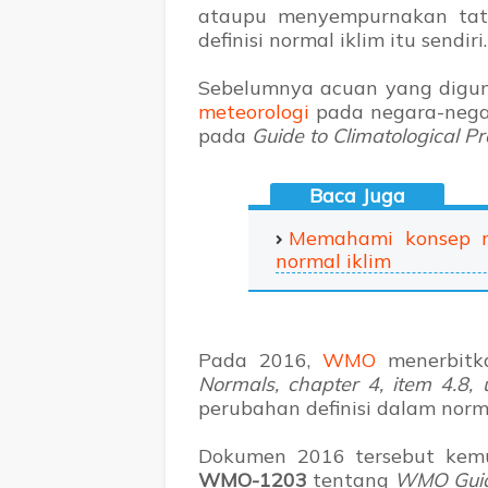
ataupu menyempurnakan tata
definisi normal iklim itu sendiri.
Sebelumnya acuan yang digun
meteorologi
pada negara-negar
pada
Guide to Climatological Pr
Memahami konsep ra
normal iklim
Pada 2016,
WMO
menerbit
Normals, chapter 4, item 4.8,
perubahan definisi dalam norm
Dokumen 2016 tersebut kemu
WMO-1203
tentang
WMO Guide