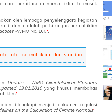
 cara perhitungan normal iklim termasuk
Sat
akan oleh lembaga penyelenggara kegiatan
a di dunia adalah perhitungan normal iklim
actices -
WMO No. 100
.
¹
ta-rata, normal iklim, dan standard
kan
Updates WMO Climatological Standard
 updated 19.01.2016
yang khusus membahas
al iklim
.
²
dian dilengkapi menjadi dokumen regulasi
lines on the Calculation of Climate Normals
.
³