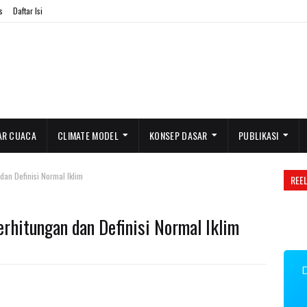
s
Daftar Isi
AR CUACA
CLIMATE MODEL
KONSEP DASAR
PUBLIKASI
dan Definisi Normal Iklim
REE
erhitungan dan Definisi Normal Iklim