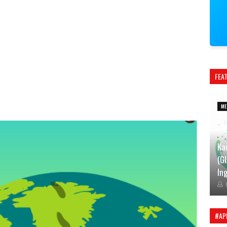
FEA
ME
Ka
(G
Ing
#AP