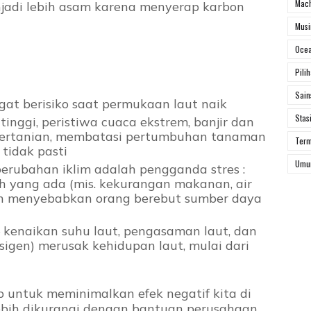
Mach
menjadi lebih asam karena menyerap karbon
Mus
Ocea
Pili
Sai
ngat berisiko saat permukaan laut naik
Stas
nggi, peristiwa cuaca ekstrem, banjir dan
pertanian, membatasi pertumbuhan tanaman
Ter
tidak pasti
Um
 perubahan iklim adalah pengganda stres :
 yang ada (mis. kekurangan makanan, air
an menyebabkan orang berebut sumber daya
– kenaikan suhu laut, pengasaman laut, dan
sigen) merusak kehidupan laut, mulai dari
g
 untuk meminimalkan efek negatif kita di
 lebih dikurangi dengan bantuan perusahaan