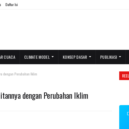
s
Daftar Isi
AR CUACA
CLIMATE MODEL
KONSEP DASAR
PUBLIKASI
nya dengan Perubahan Iklim
REE
aitannya dengan Perubahan Iklim