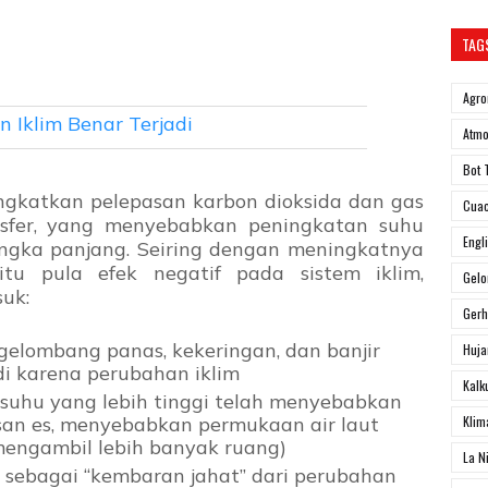
TAG
Agro
 Iklim Benar Terjadi
Atmo
Bot 
gkatkan pelepasan karbon dioksida dan gas
Cua
sfer, yang menyebabkan peningkatan suhu
Engl
angka panjang. Seiring dengan meningkatnya
tu pula efek negatif pada sistem iklim,
Gel
uk:
Ger
gelombang panas, kekeringan, dan banjir
Huja
adi karena perubahan iklim
Kalk
suhu yang lebih tinggi telah menyebabkan
isan es, menyebabkan permukaan air laut
Klim
mengambil lebih banyak ruang)
La N
 sebagai “kembaran jahat” dari perubahan