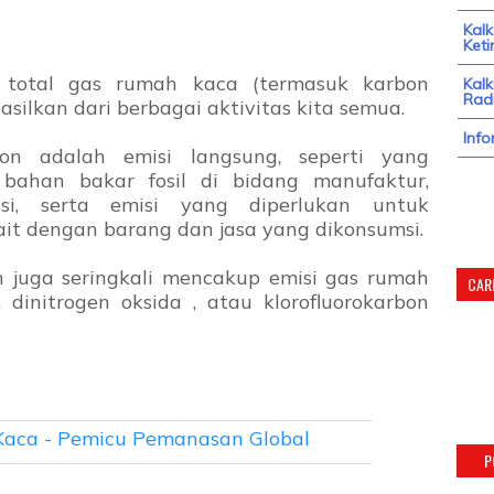
Kal
Keti
h total gas rumah kaca (termasuk karbon
Kalk
Radi
silkan dari berbagai aktivitas kita semua.
Info
on adalah emisi langsung, seperti yang
 bahan bakar fosil di bidang manufaktur,
si, serta emisi yang diperlukan untuk
kait dengan barang dan jasa yang dikonsumsi.
on juga seringkali mencakup emisi gas rumah
CARI
 dinitrogen oksida , atau klorofluorokarbon
aca - Pemicu Pemanasan Global
P