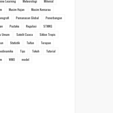
ine Learning
Meteorologi
Milenial
im
Musim Hujan
Musim Kemarau
nografi
Pemanasan Global
Penerbangan
han
Pustaka
Regulasi
STMKG
ns Umum
Satelit Cuaca
Siklon Tropis
iun
Statistik
Taifun
Terapan
modinamika
Tips
Tokoh
Tutorial
um
WMO
model