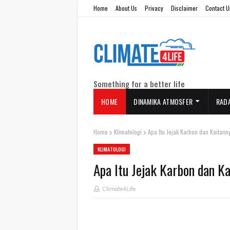
Home
About Us
Privacy
Disclaimer
Contact U
Something for a better life
HOME
DINAMIKA ATMOSFER
RAD
Home
Klimatologi
Apa Itu Jejak Karbon dan Kaitan
KLIMATOLOGI
Apa Itu Jejak Karbon dan K
Climate4Life