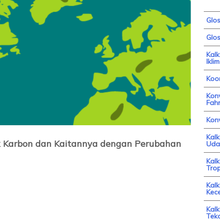
Glo
Glos
Kal
Iklim
Koor
Konv
Fahr
Kon
Kal
ejak Karbon dan Kaitannya dengan Perubahan
Uda
Kal
Trop
Kalk
Kec
Kalk
Tek