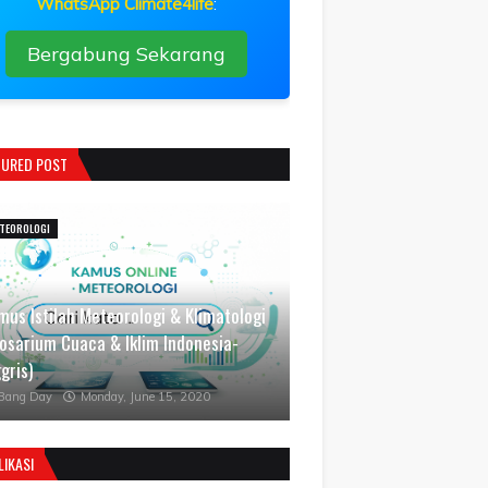
WhatsApp Climate4life
:
Bergabung Sekarang
TURED POST
TEOROLOGI
mus Istilah Meteorologi & Klimatologi
losarium Cuaca & Iklim Indonesia-
gris)
Bang Day
Monday, June 15, 2020
LIKASI