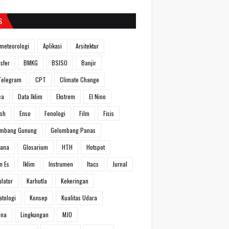
S
meteorologi
Aplikasi
Arsitektur
sfer
BMKG
BSISO
Banjir
Telegram
CPT
Climate Change
ca
Data Iklim
Ekstrem
El Nino
ish
Enso
Fenologi
Film
Fisis
ombang Gunung
Gelombang Panas
hana
Glosarium
HTH
Hotspot
n Es
Iklim
Instrumen
Itacs
Jurnal
ulator
Karhutla
Kekeringan
atologi
Konsep
Kualitas Udara
ina
Lingkungan
MJO