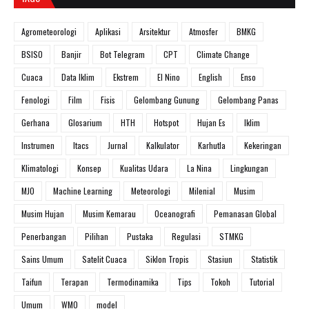
Agrometeorologi
Aplikasi
Arsitektur
Atmosfer
BMKG
BSISO
Banjir
Bot Telegram
CPT
Climate Change
Cuaca
Data Iklim
Ekstrem
El Nino
English
Enso
Fenologi
Film
Fisis
Gelombang Gunung
Gelombang Panas
Gerhana
Glosarium
HTH
Hotspot
Hujan Es
Iklim
Instrumen
Itacs
Jurnal
Kalkulator
Karhutla
Kekeringan
Klimatologi
Konsep
Kualitas Udara
La Nina
Lingkungan
MJO
Machine Learning
Meteorologi
Milenial
Musim
Musim Hujan
Musim Kemarau
Oceanografi
Pemanasan Global
Penerbangan
Pilihan
Pustaka
Regulasi
STMKG
Sains Umum
Satelit Cuaca
Siklon Tropis
Stasiun
Statistik
Taifun
Terapan
Termodinamika
Tips
Tokoh
Tutorial
Umum
WMO
model