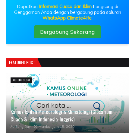
Dapatkan
Informasi Cuaca dan Iklim
Langsung di
Genggaman Anda dengan bergabung pada saluran
WhatsApp Climate4life
:
Bergabung Sekarang
FEATURED POST
METEOROLOGI
Kamus Istilah Meteorologi & Klimatologi (Glosarium
Cuaca & Iklim Indonesia-Inggris)
Bang Day
Monday, June 15, 2020