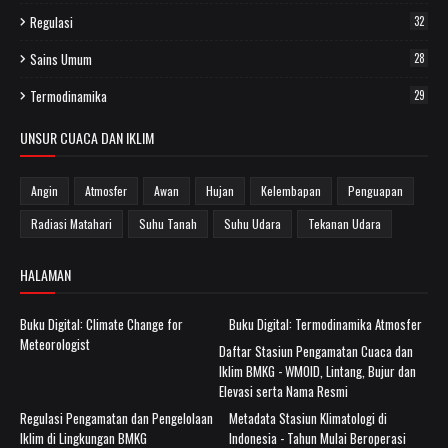
Regulasi
32
Sains Umum
28
Termodinamika
29
UNSUR CUACA DAN IKLIM
Angin
Atmosfer
Awan
Hujan
Kelembapan
Penguapan
Radiasi Matahari
Suhu Tanah
Suhu Udara
Tekanan Udara
HALAMAN
Buku Digital: Climate Change for
Buku Digital: Termodinamika Atmosfer
Meteorologist
Daftar Stasiun Pengamatan Cuaca dan
Iklim BMKG - WMOID, Lintang, Bujur dan
Elevasi serta Nama Resmi
Regulasi Pengamatan dan Pengelolaan
Metadata Stasiun Klimatologi di
Iklim di Lingkungan BMKG
Indonesia - Tahun Mulai Beroperasi