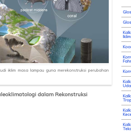
Glo
Glos
Kal
Iklim
Koor
Konv
Fahr
tudi iklim masa lampau guna merekonstruksi perubahan
Kon
Kal
Uda
aleoklimatologi dalam Rekonstruksi
Kal
Trop
Kalk
Kec
Kalk
Tek