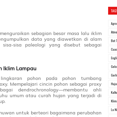
TAG
Agro
Atmo
menguraikan sebagian besar masa lalu iklim
engumpulkan data yang diawetkan di alam
Bot 
sisa-sisa paleologi yang disebut sebagai
Cua
Engl
Gel
n Iklim Lampau
Ger
lingkaran pohon pada pohon tumbang
oxy. Mempelajari cincin pohon sebagai proxy
Huja
bagai dendrochronology—membantu ahli
Kalk
uhu umum atau curah hujan yang terjadi di
up.
Klim
La N
lmuwan untuk berteori bagaimana perubahan