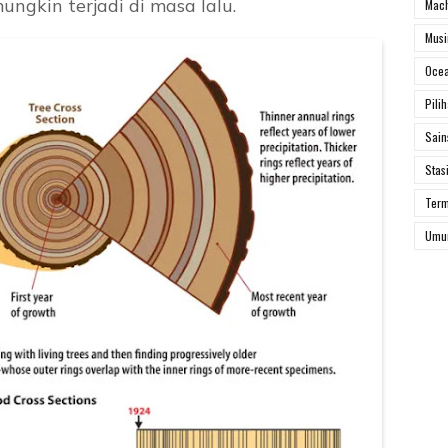
ngkin terjadi di masa lalu.
Mach
Mus
Ocea
Pili
Sai
Stas
Ter
Um