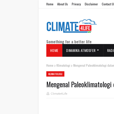
Home
About Us
Privacy
Disclaimer
Contact U
Something for a better life
HOME
DINAMIKA ATMOSFER
RAD
Home
Klimatologi
Mengenal Paleoklimatologi dala
KLIMATOLOGI
Mengenal Paleoklimatologi
Climate4Life