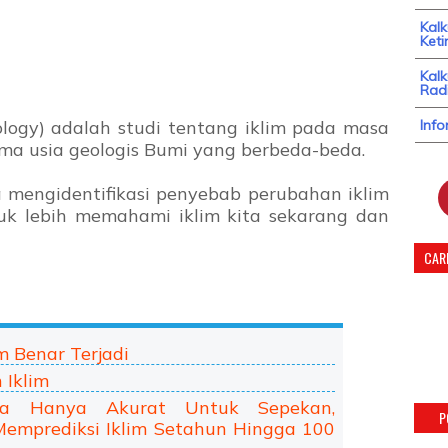
Kal
Keti
Kalk
Radi
ology) adalah studi tentang iklim pada masa
Info
ama usia geologis Bumi yang berbeda-beda.
a mengidentifikasi penyebab perubahan iklim
tuk lebih memahami iklim kita sekarang dan
CARI
m Benar Terjadi
 Iklim
aca Hanya Akurat Untuk Sepekan,
P
emprediksi Iklim Setahun Hingga 100