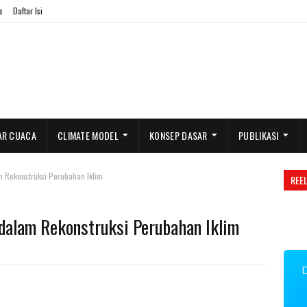
s
Daftar Isi
AR CUACA
CLIMATE MODEL
KONSEP DASAR
PUBLIKASI
m Rekonstruksi Perubahan Iklim
REE
 dalam Rekonstruksi Perubahan Iklim