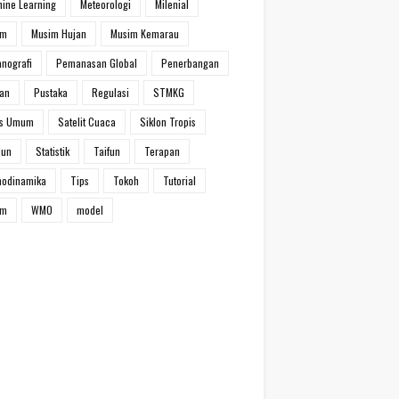
ine Learning
Meteorologi
Milenial
im
Musim Hujan
Musim Kemarau
nografi
Pemanasan Global
Penerbangan
han
Pustaka
Regulasi
STMKG
ns Umum
Satelit Cuaca
Siklon Tropis
iun
Statistik
Taifun
Terapan
modinamika
Tips
Tokoh
Tutorial
um
WMO
model