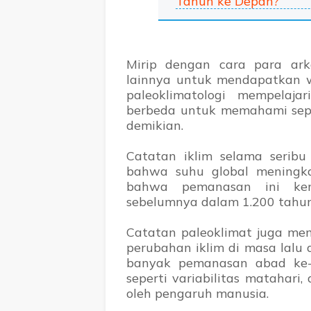
Tahun ke Depan?
Mirip dengan cara para arke
lainnya untuk mendapatkan w
paleoklimatologi mempelaja
berbeda untuk memahami sepe
demikian.
Catatan iklim selama seribu
bahwa suhu global meningka
bahwa pemanasan ini kem
sebelumnya dalam 1.200 tahun 
Catatan paleoklimat juga me
perubahan iklim di masa lal
banyak pemanasan abad ke-2
seperti variabilitas matahari
oleh pengaruh manusia.