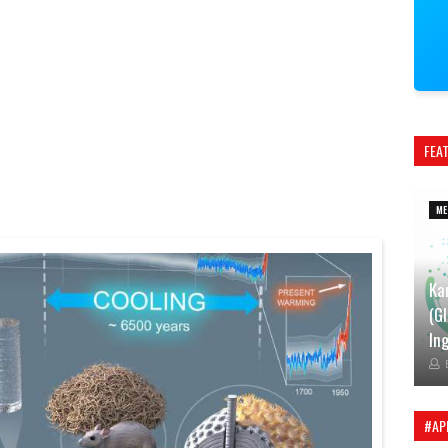
FEA
ME
Ka
(G
Ing
#AP