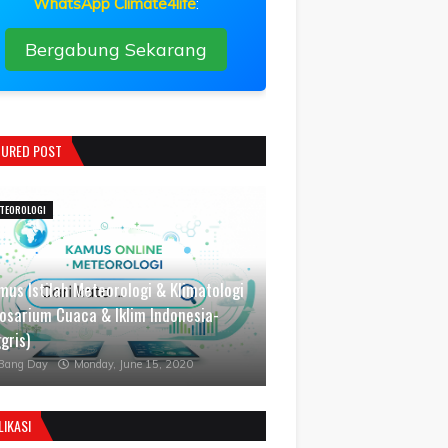
WhatsApp Climate4life
:
Bergabung Sekarang
TURED POST
TEOROLOGI
mus Istilah Meteorologi & Klimatologi
losarium Cuaca & Iklim Indonesia-
gris)
Bang Day
Monday, June 15, 2020
LIKASI