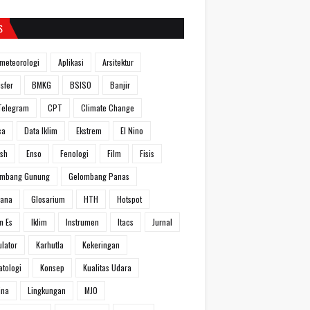
S
meteorologi
Aplikasi
Arsitektur
sfer
BMKG
BSISO
Banjir
Telegram
CPT
Climate Change
ca
Data Iklim
Ekstrem
El Nino
ish
Enso
Fenologi
Film
Fisis
ombang Gunung
Gelombang Panas
hana
Glosarium
HTH
Hotspot
n Es
Iklim
Instrumen
Itacs
Jurnal
ulator
Karhutla
Kekeringan
atologi
Konsep
Kualitas Udara
ina
Lingkungan
MJO