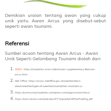
Demikian uraian tentang awan yang cukup
unik yaitu Awan Arcus yang disebut-sebut
seperti awan tsunami.
Referensi
Sumber acuan tentang Awan Arcus - Awan
Unik Seperti Gelombang Tsunami diolah dari:
WMO
: https://cloudatlas.wmo.int/en/clouds-supplementary-features-
arcus.html
Met Office: https://www.metoffice.gov.uk/weather/learn-
about/weather/types-of-weather/clouds/other-clouds/arcus
https://communitycloudatlas.wordpress.com/tag/cumulonimbus/
https://rams.atmos.colostate.edu/AT712/proofs/ch8PostProofing.pdf