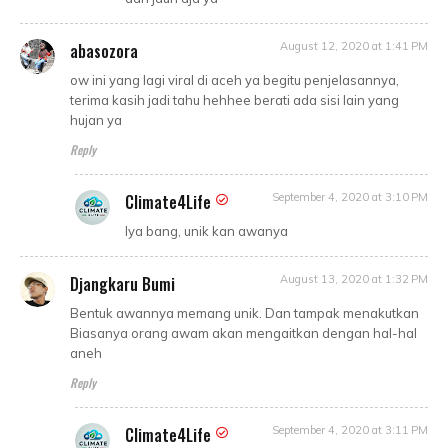
abasozora
August 12, 2020 at 1:41 PM
ow ini yang lagi viral di aceh ya begitu penjelasannya,
terima kasih jadi tahu hehhee berati ada sisi lain yang
hujan ya
Reply
Climate4Life
September 4, 2020 at 3:10 PM
Iya bang, unik kan awanya
Djangkaru Bumi
August 13, 2020 at 1:32 PM
Bentuk awannya memang unik. Dan tampak menakutkan
Biasanya orang awam akan mengaitkan dengan hal-hal
aneh
Reply
Climate4Life
September 4, 2020 at 3:11 PM