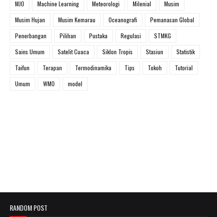
MJO
Machine Learning
Meteorologi
Milenial
Musim
Musim Hujan
Musim Kemarau
Oceanografi
Pemanasan Global
Penerbangan
Pilihan
Pustaka
Regulasi
STMKG
Sains Umum
Satelit Cuaca
Siklon Tropis
Stasiun
Statistik
Taifun
Terapan
Termodinamika
Tips
Tokoh
Tutorial
Umum
WMO
model
RANDOM POST