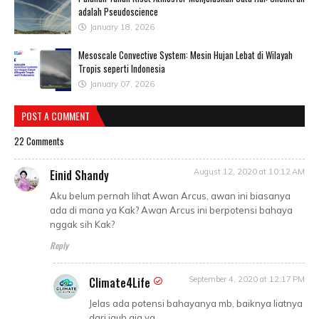
adalah Pseudoscience
January 18, 2026
Mesoscale Convective System: Mesin Hujan Lebat di Wilayah
Tropis seperti Indonesia
January 07, 2026
POST A COMMENT
22 Comments
Einid Shandy
August 12, 2020 at 10:12 AM
Aku belum pernah lihat Awan Arcus, awan ini biasanya
ada di mana ya Kak? Awan Arcus ini berpotensi bahaya
nggak sih Kak?
Reply
Climate4Life
September 4, 2020 at 12:17 PM
Jelas ada potensi bahayanya mb, baiknya liatnya
dari jauh aja ya