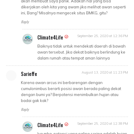
akan membuat saya panik. Adakah hal yang bisa
dikerjakan oleh kita yang awam jika melihat awan seperti
ini, Bang? Misalnya mengecek situs BMKG, gitu?
Reply
Climate4Life
September 25, 2020 at 12:36 PM
Baiknya tidak untuk mendekati daerah di bawah
awan tersebut. Jika dekat baiknya berlindung ke
dalam rumah atau tempat aman lainnya
Sarieffe
August 13, 2020 at 11:23 PM
Karena awan arcus ini berbarengan dengan
cumulonimbus berarti posisi awan berada paling dekat
dengan bumi ya? Berpotensi menimbulkan hujan atau
badai gak kak?
Reply
Climate4Life
September 25, 2020 at 12:38 PM
Iya mba, potensi yang paling sering adalah hujan