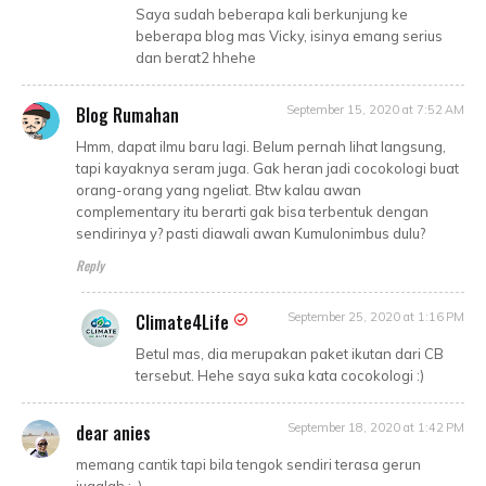
Saya sudah beberapa kali berkunjung ke
beberapa blog mas Vicky, isinya emang serius
dan berat2 hhehe
Blog Rumahan
September 15, 2020 at 7:52 AM
Hmm, dapat ilmu baru lagi. Belum pernah lihat langsung,
tapi kayaknya seram juga. Gak heran jadi cocokologi buat
orang-orang yang ngeliat. Btw kalau awan
complementary itu berarti gak bisa terbentuk dengan
sendirinya y? pasti diawali awan Kumulonimbus dulu?
Reply
Climate4Life
September 25, 2020 at 1:16 PM
Betul mas, dia merupakan paket ikutan dari CB
tersebut. Hehe saya suka kata cocokologi :)
dear anies
September 18, 2020 at 1:42 PM
memang cantik tapi bila tengok sendiri terasa gerun