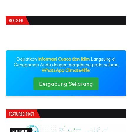
REELS FB
Dapatkan
Informasi Cuaca dan Iklim
Langsung di
Genggaman Anda dengan bergabung pada saluran
WhatsApp Climate4life
:
Bergabung Sekarang
FEATURED POST
METEOROLOGI