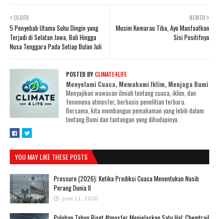
OLDER
NEWER
5 Penyebab Utama Suhu Dingin yang
Musim Kemarau Tiba, Ayo Manfaatkan
Terjadi di Selatan Jawa, Bali Hingga
Sisi Positifnya
Nusa Tenggara Pada Setiap Bulan Juli
POSTED BY
CLIMATE4LIFE
Menyelami Cuaca, Memahami Iklim, Menjaga Bumi
Menyajikan wawasan ilmiah tentang cuaca, iklim, dan
fenomena atmosfer, berbasis penelitian terbaru.
Bersama, kita membangun pemahaman yang lebih dalam
tentang Bumi dan tantangan yang dihadapinya.
YOU MAY LIKE THESE POSTS
Pressure (2026): Ketika Prediksi Cuaca Menentukan Nasib
Perang Dunia II
June 11, 2026
Puluhan Tahun Riset Atmosfer Menjelaskan Satu Hal: Chemtrail