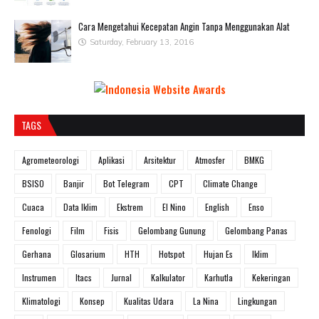
Cara Mengetahui Kecepatan Angin Tanpa Menggunakan Alat
Saturday, February 13, 2016
TAGS
Agrometeorologi
Aplikasi
Arsitektur
Atmosfer
BMKG
BSISO
Banjir
Bot Telegram
CPT
Climate Change
Cuaca
Data Iklim
Ekstrem
El Nino
English
Enso
Fenologi
Film
Fisis
Gelombang Gunung
Gelombang Panas
Gerhana
Glosarium
HTH
Hotspot
Hujan Es
Iklim
Instrumen
Itacs
Jurnal
Kalkulator
Karhutla
Kekeringan
Klimatologi
Konsep
Kualitas Udara
La Nina
Lingkungan