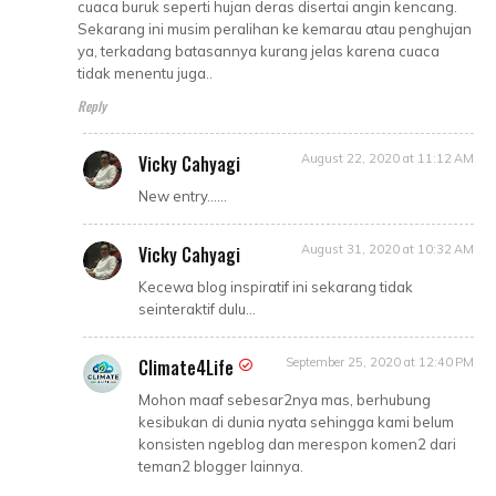
cuaca buruk seperti hujan deras disertai angin kencang.
Sekarang ini musim peralihan ke kemarau atau penghujan
ya, terkadang batasannya kurang jelas karena cuaca
tidak menentu juga..
Reply
Vicky Cahyagi
August 22, 2020 at 11:12 AM
New entry......
Vicky Cahyagi
August 31, 2020 at 10:32 AM
Kecewa blog inspiratif ini sekarang tidak
seinteraktif dulu...
Climate4Life
September 25, 2020 at 12:40 PM
Mohon maaf sebesar2nya mas, berhubung
kesibukan di dunia nyata sehingga kami belum
konsisten ngeblog dan merespon komen2 dari
teman2 blogger lainnya.