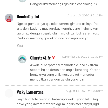
Bangsa kita memang rajin bikin cocokologi :D
HendraDigital
August 13, 2020 at 2:11 PM
Ngeliat gambarnya aja udah serem, gimana aslinya. Ya
gitu deh, kadang masyarakat menghubung-hubungkan
awan itu dengan gejala alam, malah tambah serem ya ...
Padahal memang gak akan ada apa-apa kan ya
Reply
Climate4Life
September 25, 2020 at 12:31 PM
Awan ini berpotensi membaca cuaca ekstrem
seperti hujan deras dan angin kencang. Karena
bentuknya yang unik masyarakat mencoba
mengaitkan dengan gejala yang lain
Vicky Laurentina
August 13, 2020 at 10:30 PM
Saya lihat foto awan ini beberapa waktu yang lalu. Bagi
saya yang awam meteorologi, mungkin melihatnya juga