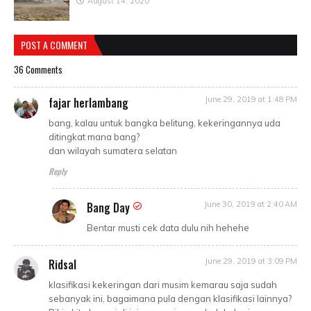
August 14, 2020
POST A COMMENT
36 Comments
fajar herlambang
June 29, 2019 at 1:48 PM
bang, kalau untuk bangka belitung, kekeringannya uda
ditingkat mana bang?
dan wilayah sumatera selatan
Reply
Bang Day
June 30, 2019 at 2:40 AM
Bentar musti cek data dulu nih hehehe
Ridsal
June 29, 2019 at 3:09 PM
klasifikasi kekeringan dari musim kemarau saja sudah
sebanyak ini, bagaimana pula dengan klasifikasi lainnya?