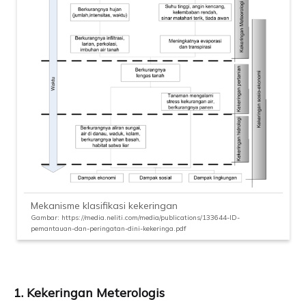
Mekanisme klasifikasi kekeringan
Gambar: https://media.neliti.com/media/publications/133644-ID-
pemantauan-dan-peringatan-dini-kekeringa.pdf
1. Kekeringan Meterologis