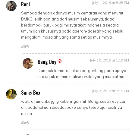
Roni
July 1, 2019 at 8:35 PM
Semoga dengan adanya musim kemarau yang menurut
BMKG lebih panjang dari musim sebelumnya, tidak
berdampak buruk bagi masyarakat Indonesia secara
umum dan khususnya pada daerah-daerah yang selalu
mengalami masalah yang sama setiap musimnya..
Reply
Bang Day
July 10, 2019 at 1:19 PM
Dampak kemarau akan bergantung pada upaya
kita untuk meminimalisir resiko yang muncul mas
Sains Box
July 2, 2019 at 2:18 PM
wah, dirumahku jg lg kekeringan nih Bang, susah euy cari
air, padahal udh disedot pake sanyo tetep aja hasilnya
minim
Reply