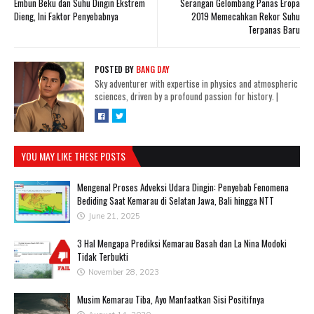
Embun Beku dan Suhu Dingin Ekstrem
Serangan Gelombang Panas Eropa
Dieng, Ini Faktor Penyebabnya
2019 Memecahkan Rekor Suhu
Terpanas Baru
POSTED BY
BANG DAY
Sky adventurer with expertise in physics and atmospheric
sciences, driven by a profound passion for history.
|
YOU MAY LIKE THESE POSTS
Mengenal Proses Adveksi Udara Dingin: Penyebab Fenomena
Bediding Saat Kemarau di Selatan Jawa, Bali hingga NTT
June 21, 2025
3 Hal Mengapa Prediksi Kemarau Basah dan La Nina Modoki
Tidak Terbukti
November 28, 2023
Musim Kemarau Tiba, Ayo Manfaatkan Sisi Positifnya