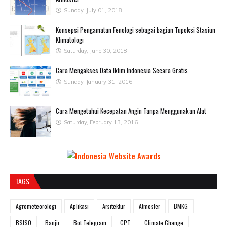
Sunday, July 01, 2018
Konsepsi Pengamatan Fenologi sebagai bagian Tupoksi Stasiun
Klimatologi
Saturday, June 30, 2018
Cara Mengakses Data Iklim Indonesia Secara Gratis
Sunday, January 31, 2016
Cara Mengetahui Kecepatan Angin Tanpa Menggunakan Alat
Saturday, February 13, 2016
TAGS
Agrometeorologi
Aplikasi
Arsitektur
Atmosfer
BMKG
BSISO
Banjir
Bot Telegram
CPT
Climate Change