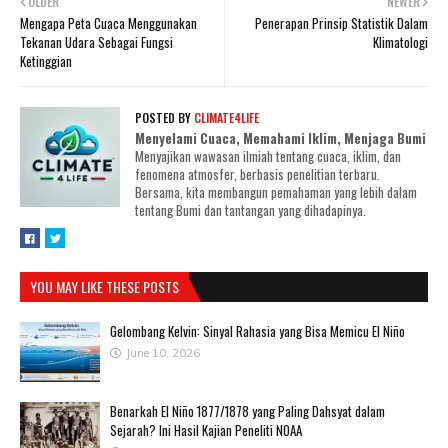
OLDER
NEWER
Mengapa Peta Cuaca Menggunakan
Penerapan Prinsip Statistik Dalam
Tekanan Udara Sebagai Fungsi
Klimatologi
Ketinggian
POSTED BY
CLIMATE4LIFE
Menyelami Cuaca, Memahami Iklim, Menjaga Bumi
Menyajikan wawasan ilmiah tentang cuaca, iklim, dan
fenomena atmosfer, berbasis penelitian terbaru.
Bersama, kita membangun pemahaman yang lebih dalam
tentang Bumi dan tantangan yang dihadapinya.
YOU MAY LIKE THESE POSTS
Gelombang Kelvin: Sinyal Rahasia yang Bisa Memicu El Niño
June 10, 2026
Benarkah El Niño 1877/1878 yang Paling Dahsyat dalam
Sejarah? Ini Hasil Kajian Peneliti NOAA