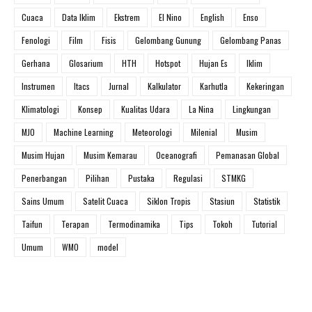
Cuaca
Data Iklim
Ekstrem
El Nino
English
Enso
Fenologi
Film
Fisis
Gelombang Gunung
Gelombang Panas
Gerhana
Glosarium
HTH
Hotspot
Hujan Es
Iklim
Instrumen
Itacs
Jurnal
Kalkulator
Karhutla
Kekeringan
Klimatologi
Konsep
Kualitas Udara
La Nina
Lingkungan
MJO
Machine Learning
Meteorologi
Milenial
Musim
Musim Hujan
Musim Kemarau
Oceanografi
Pemanasan Global
Penerbangan
Pilihan
Pustaka
Regulasi
STMKG
Sains Umum
Satelit Cuaca
Siklon Tropis
Stasiun
Statistik
Taifun
Terapan
Termodinamika
Tips
Tokoh
Tutorial
Umum
WMO
model