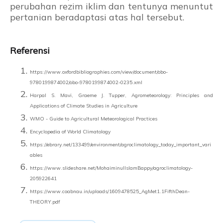
perubahan rezim iklim dan tentunya menuntut
pertanian beradaptasi atas hal tersebut.
Referensi
https://www.oxfordbibliographies.com/view/document/obo-
9780199874002/obo-9780199874002-0235.xml
Harpal S. Mavi, Graeme J. Tupper, Agrometeorology: Principles and
Applications of Climate Studies in Agriculture
WMO - Guide to Agricultural Meteorological Practices
Encyclopedia of World Climatology
https://ebrary.net/133499/environment/agroclimatology_today_important_vari
ables
https://www.slideshare.net/MohaiminulIslamBappy/agroclimatology-
205922641
https://www.coabnau.in/uploads/1609478525_AgMet1.1FifthDean-
THEORY.pdf