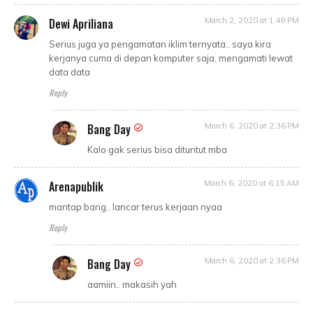
Dewi Apriliana
March 2, 2020 at 1:48 PM
Serius juga ya pengamatan iklim ternyata.. saya kira
kerjanya cuma di depan komputer saja. mengamati lewat
data data
Reply
Bang Day
March 6, 2020 at 2:36 PM
Kalo gak serius bisa dituntut mba
Arenapublik
March 6, 2020 at 6:15 AM
mantap bang.. lancar terus kerjaan nyaa
Reply
Bang Day
March 6, 2020 at 2:36 PM
aamiin.. makasih yah