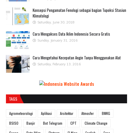
Konsepsi Pengamatan Fenologi sebagai bagian Tupoksi Stasiun
Klimatologi
Saturday, June 30, 2018
Cara Mengakses Data Iklim Indonesia Secara Gratis
Sunday, January 31, 2016
Cara Mengetahui Kecepatan Angin Tanpa Menggunakan Alat
Saturday, February 13, 2016
TAGS
Agrometeorologi
Aplikasi
Arsitektur
Atmosfer
BMKG
BSISO
Banjir
Bot Telegram
CPT
Climate Change
Cuaca
Data Iklim
Ekstrem
El Nino
English
Enso