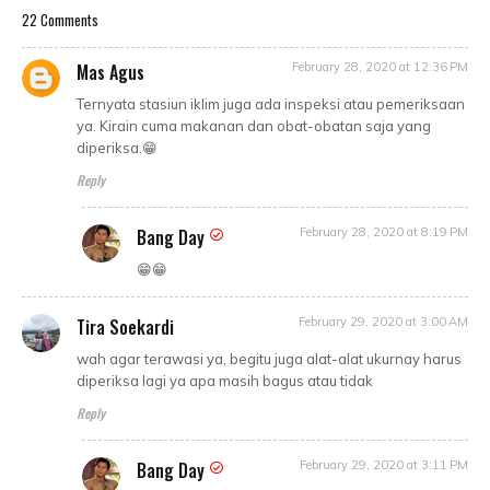
22 Comments
Mas Agus
February 28, 2020 at 12:36 PM
Ternyata stasiun iklim juga ada inspeksi atau pemeriksaan
ya. Kirain cuma makanan dan obat-obatan saja yang
diperiksa.😁
Reply
Bang Day
February 28, 2020 at 8:19 PM
😁😁
Tira Soekardi
February 29, 2020 at 3:00 AM
wah agar terawasi ya, begitu juga alat-alat ukurnay harus
diperiksa lagi ya apa masih bagus atau tidak
Reply
Bang Day
February 29, 2020 at 3:11 PM