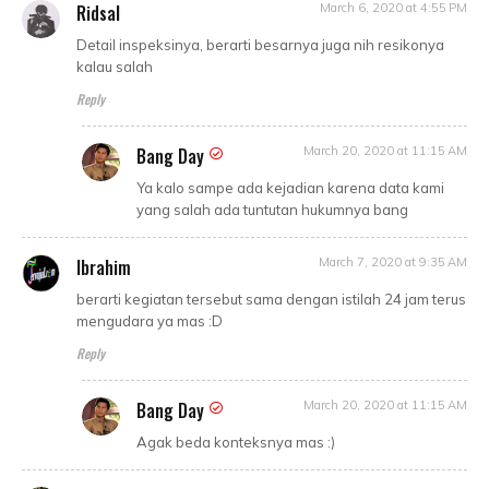
Ridsal
March 6, 2020 at 4:55 PM
Detail inspeksinya, berarti besarnya juga nih resikonya
kalau salah
Reply
Bang Day
March 20, 2020 at 11:15 AM
Ya kalo sampe ada kejadian karena data kami
yang salah ada tuntutan hukumnya bang
Ibrahim
March 7, 2020 at 9:35 AM
berarti kegiatan tersebut sama dengan istilah 24 jam terus
mengudara ya mas :D
Reply
Bang Day
March 20, 2020 at 11:15 AM
Agak beda konteksnya mas :)