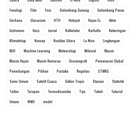
Fenologi
Film
Fisis
Gelombang Gunung
Gelombang Panas
Gerhana
Glosarium
HTH
Hotspot
Hujan Es
Iklim
Instrumen
Itacs
Jurnal
Kalkulator
Karhutla
Kekeringan
Klimatologi
Konsep
Kualitas Udara
La Nina
Lingkungan
MJO
Machine Learning
Meteorologi
Milenial
Musim
Musim Hujan
Musim Kemarau
Oceanografi
Pemanasan Global
Penerbangan
Pilihan
Pustaka
Regulasi
STMKG
Sains Umum
Satelit Cuaca
Siklon Tropis
Stasiun
Statistik
Taifun
Terapan
Termodinamika
Tips
Tokoh
Tutorial
Umum
WMO
model