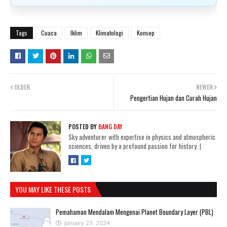
Tags
Cuaca
Iklim
Klimatologi
Konsep
OLDER
NEWER
Pengertian Hujan dan Curah Hujan
POSTED BY
BANG DAY
Sky adventurer with expertise in physics and atmospheric
sciences, driven by a profound passion for history.
|
YOU MAY LIKE THESE POSTS
Pemahaman Mendalam Mengenai Planet Boundary Layer (PBL)
January 23, 2024