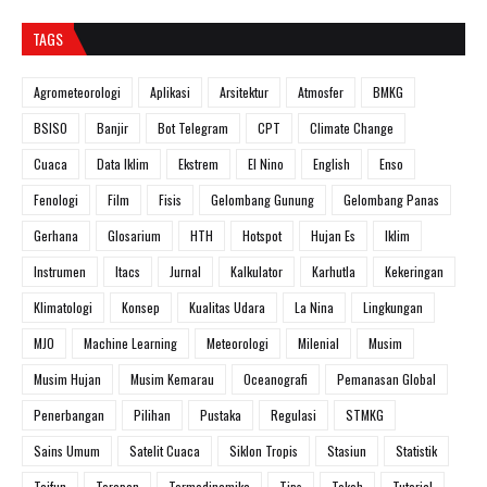
TAGS
Agrometeorologi
Aplikasi
Arsitektur
Atmosfer
BMKG
BSISO
Banjir
Bot Telegram
CPT
Climate Change
Cuaca
Data Iklim
Ekstrem
El Nino
English
Enso
Fenologi
Film
Fisis
Gelombang Gunung
Gelombang Panas
Gerhana
Glosarium
HTH
Hotspot
Hujan Es
Iklim
Instrumen
Itacs
Jurnal
Kalkulator
Karhutla
Kekeringan
Klimatologi
Konsep
Kualitas Udara
La Nina
Lingkungan
MJO
Machine Learning
Meteorologi
Milenial
Musim
Musim Hujan
Musim Kemarau
Oceanografi
Pemanasan Global
Penerbangan
Pilihan
Pustaka
Regulasi
STMKG
Sains Umum
Satelit Cuaca
Siklon Tropis
Stasiun
Statistik
Taifun
Terapan
Termodinamika
Tips
Tokoh
Tutorial