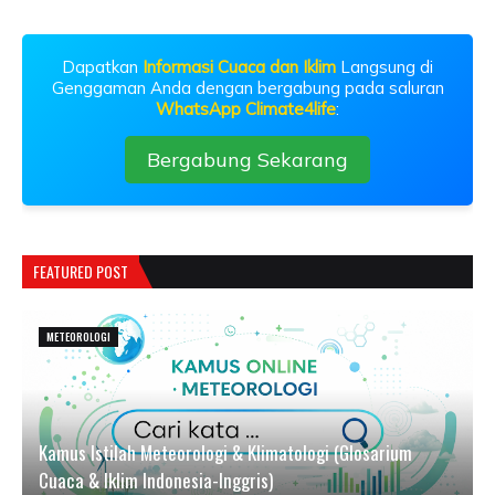
Dapatkan
Informasi Cuaca dan Iklim
Langsung di
Genggaman Anda dengan bergabung pada saluran
WhatsApp Climate4life
:
Bergabung Sekarang
FEATURED POST
METEOROLOGI
Kamus Istilah Meteorologi & Klimatologi (Glosarium
Cuaca & Iklim Indonesia-Inggris)