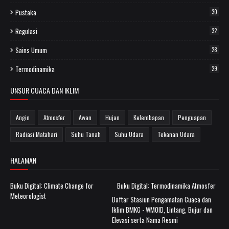
Pustaka
30
Regulasi
32
Sains Umum
28
Termodinamika
29
UNSUR CUACA DAN IKLIM
Angin
Atmosfer
Awan
Hujan
Kelembapan
Penguapan
Radiasi Matahari
Suhu Tanah
Suhu Udara
Tekanan Udara
HALAMAN
Buku Digital: Climate Change for
Buku Digital: Termodinamika Atmosfer
Meteorologist
Daftar Stasiun Pengamatan Cuaca dan
Iklim BMKG - WMOID, Lintang, Bujur dan
Elevasi serta Nama Resmi