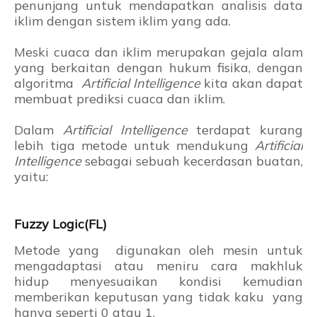
penunjang untuk mendapatkan analisis data
iklim dengan sistem iklim yang ada.
Meski cuaca dan iklim merupakan gejala alam
yang berkaitan dengan hukum fisika, dengan
algoritma
Artificial Intelligence
kita akan dapat
membuat prediksi cuaca dan iklim.
Dalam
Artificial Intelligence
terdapat kurang
lebih tiga metode untuk mendukung
Artificial
Intelligence
sebagai sebuah kecerdasan buatan,
yaitu:
Fuzzy Logic(FL)
Metode yang digunakan oleh mesin untuk
mengadaptasi atau meniru cara makhluk
hidup menyesuaikan kondisi kemudian
memberikan keputusan yang tidak kaku yang
hanya seperti 0 atau 1.