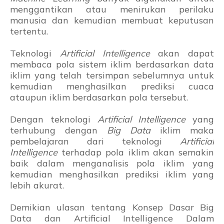
menggantikan atau menirukan perilaku
manusia dan kemudian membuat keputusan
tertentu.
Teknologi
Artificial Intelligence
akan dapat
membaca pola sistem iklim berdasarkan data
iklim yang telah tersimpan sebelumnya untuk
kemudian menghasilkan prediksi cuaca
ataupun iklim berdasarkan pola tersebut.
Dengan teknologi
Artificial Intelligence
yang
terhubung dengan
Big Data
iklim maka
pembelajaran dari teknologi
Artificial
Intelligence
terhadap pola iklim akan semakin
baik dalam menganalisis pola iklim yang
kemudian menghasilkan prediksi iklim yang
lebih akurat.
Demikian ulasan tentang Konsep Dasar Big
Data dan Artificial Intelligence Dalam