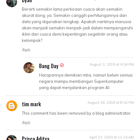
Dyah
Berarti semakin lama perkiraan cuaca akan semakin
akurat dong, ya. Semakin canggih perhitungannya dan
data yang digunakan lengkap. Apakah nantinya manusia
akan menjadi semakin menjadi-jadi dalam mempengaruhi
iklim dan cuaca demi kepentingan segelintir orang atau
kelompok?
Reply
Bang Day
August 3, 2019 at 6:04 PM
Harapannya demikian mba, namun belum semua
negara mampu membangun Superkomputer
yang dapat menjalankan program AI.
tim mark
August 26, 2019 at 8:02 PM
This comment has been removed by a blog administrator.
Reply
Prisca Aditya
April 23, 2020 at 11:16 AM