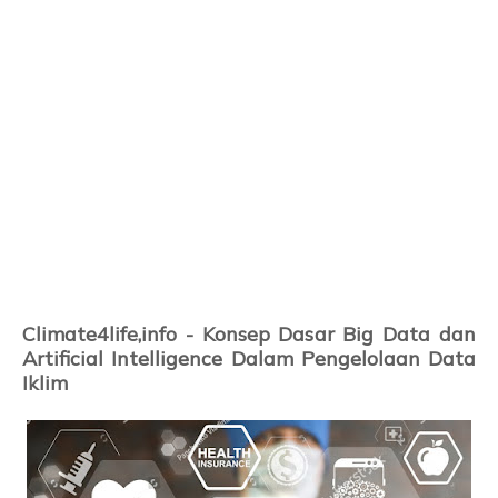
Climate4life,info - Konsep Dasar Big Data dan
Artificial Intelligence Dalam Pengelolaan Data
Iklim