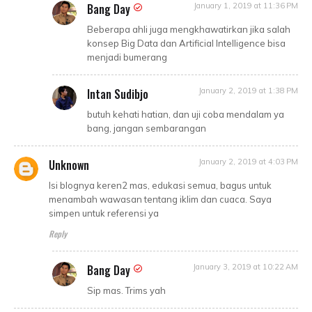
Bang Day
January 1, 2019 at 11:36 PM
Beberapa ahli juga mengkhawatirkan jika salah
konsep Big Data dan Artificial Intelligence bisa
menjadi bumerang
Intan Sudibjo
January 2, 2019 at 1:38 PM
butuh kehati hatian, dan uji coba mendalam ya
bang, jangan sembarangan
Unknown
January 2, 2019 at 4:03 PM
Isi blognya keren2 mas, edukasi semua, bagus untuk
menambah wawasan tentang iklim dan cuaca. Saya
simpen untuk referensi ya
Reply
Bang Day
January 3, 2019 at 10:22 AM
Sip mas. Trims yah