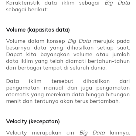
Karakteristik data iklim sebagai
Big Data
sebagai berikut:
Volume (kapasitas data)
Volume dalam konsep
Big Data
merujuk pada
besarnya data yang dihasilkan setiap saat.
Dapat kita bayangkan volume atau jumlah
data iklim yang telah diamati bertahun-tahun
dari berbagai tempat di seluruh dunia.
Data iklim tersebut dihasilkan dari
pengamatan manual dan juga pengamatan
otomatis yang merekam data hingga hitungan
menit dan tentunya akan terus bertambah.
Velocity (kecepatan)
Velocity merupakan ciri
Big Data
lainnya.