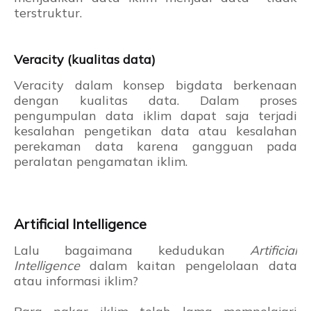
terstruktur.
Veracity (kualitas data)
Veracity dalam konsep bigdata berkenaan
dengan kualitas data. Dalam proses
pengumpulan data iklim dapat saja terjadi
kesalahan pengetikan data atau kesalahan
perekaman data karena gangguan pada
peralatan pengamatan iklim.
Artificial Intelligence
Lalu bagaimana kedudukan
Artificial
Intelligence
dalam kaitan pengelolaan data
atau informasi iklim?