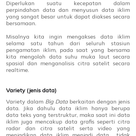
Diperlukan suatu kecepatan dalam
perpindahan data dan menyusun data iklim
yang sangat besar untuk dapat diakses secara
bersamaan.
Misalnya kita ingin mengakses data iklim
selama satu tahun dari seluruh stasiun
pengamatan iklim, pada saat yang bersama
kita mengolah data suhu muka laut secara
spasial dan menganalisis citra satelit secara
realtime.
Variety (jenis data)
Variety dalam
Big Data
berkaitan dengan jenis
data. Jika dahulu data iklim hanya berupa
data teks yang terstruktur, maka saat ini data
iklim juga mencakup data grafis seperti citra
radar dan citra satelit serta video yang
menjadikan data iklim menjadi data tidak