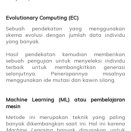
Evolutionary Computing (EC)
Sebuah pendekatan yang menggunakan
skema evolusi dengan jumlah data individu
yang banyak.
Hasil pendekatan kemudian memberikan
sebuah pengujian untuk menyeleksi individu
terbaik untuk membangkitkan generasi
selanjutnya. Penerapannya misalnya
menggunakan ide mutasi dan kawin silang.
Machine Learning (ML) atau pembelajaran
mesin
Metode ini merupakan teknik yang paling
banyak dikembangkan saat ini. Hal ini karena
Machine Learning
banyak digunakan untuk