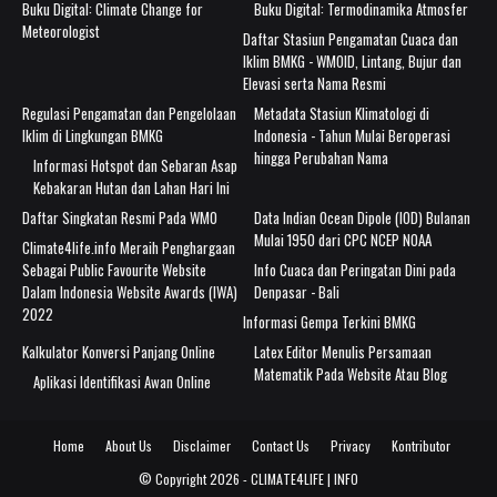
Buku Digital: Climate Change for
Buku Digital: Termodinamika Atmosfer
Meteorologist
Daftar Stasiun Pengamatan Cuaca dan
Iklim BMKG - WMOID, Lintang, Bujur dan
Elevasi serta Nama Resmi
Regulasi Pengamatan dan Pengelolaan
Metadata Stasiun Klimatologi di
Iklim di Lingkungan BMKG
Indonesia - Tahun Mulai Beroperasi
hingga Perubahan Nama
Informasi Hotspot dan Sebaran Asap
Kebakaran Hutan dan Lahan Hari Ini
Daftar Singkatan Resmi Pada WMO
Data Indian Ocean Dipole (IOD) Bulanan
Mulai 1950 dari CPC NCEP NOAA
Climate4life.info Meraih Penghargaan
Sebagai Public Favourite Website
Info Cuaca dan Peringatan Dini pada
Dalam Indonesia Website Awards (IWA)
Denpasar - Bali
2022
Informasi Gempa Terkini BMKG
Kalkulator Konversi Panjang Online
Latex Editor Menulis Persamaan
Matematik Pada Website Atau Blog
Aplikasi Identifikasi Awan Online
Home
About Us
Disclaimer
Contact Us
Privacy
Kontributor
© Copyright
2026 -
CLIMATE4LIFE | INFO