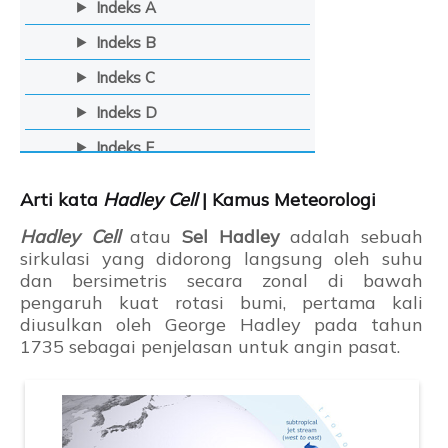
Indeks A
Indeks B
Indeks C
Indeks D
Indeks E
Indeks F
Arti kata
Hadley Cell
| Kamus Meteorologi
Indeks G
Hadley Cell
atau
Sel Hadley
adalah sebuah
Indeks H
sirkulasi yang didorong langsung oleh suhu
dan bersimetris secara zonal di bawah
Indeks I
pengaruh kuat rotasi bumi, pertama kali
diusulkan oleh George Hadley pada tahun
Indeks J
1735 sebagai penjelasan untuk angin pasat.
Indeks K
Indeks L
Indeks M