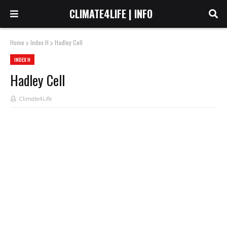
CLIMATE4LIFE | INFO
Home
Index H
Hadley Cell
INDEX H
Hadley Cell
Climate4Life