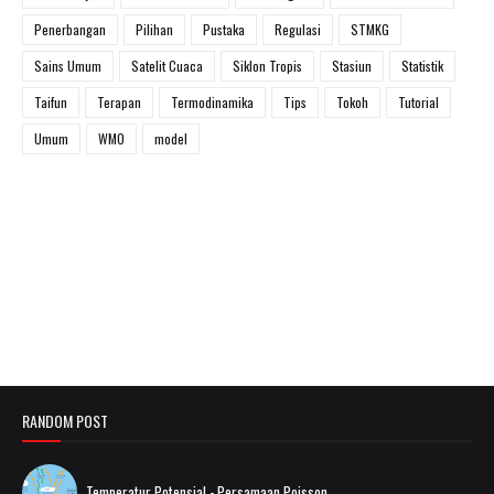
Penerbangan
Pilihan
Pustaka
Regulasi
STMKG
Sains Umum
Satelit Cuaca
Siklon Tropis
Stasiun
Statistik
Taifun
Terapan
Termodinamika
Tips
Tokoh
Tutorial
Umum
WMO
model
RANDOM POST
Temperatur Potensial - Persamaan Poisson