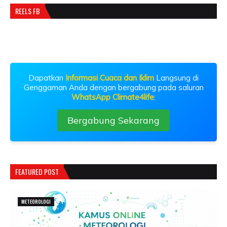
REELS FB
Dapatkan
Informasi Cuaca dan Iklim
Langsung di
Genggaman Anda dengan bergabung pada saluran
WhatsApp Climate4life
:
Bergabung Sekarang
FEATURED POST
METEOROLOGI