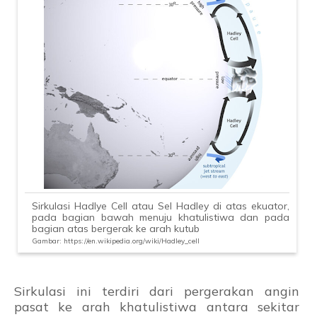
Indeks N
Indeks O
Indeks P
Indeks Q
Indeks R
Indeks S
Indeks T
Indeks U
Sirkulasi Hadlye Cell atau Sel Hadley di atas ekuator,
Indeks V
pada bagian bawah menuju khatulistiwa dan pada
bagian atas bergerak ke arah kutub
Indeks W
Gambar: https://en.wikipedia.org/wiki/Hadley_cell
Indeks X
Indeks Y
Sirkulasi ini terdiri dari pergerakan angin
pasat ke arah khatulistiwa antara sekitar
Indeks Z